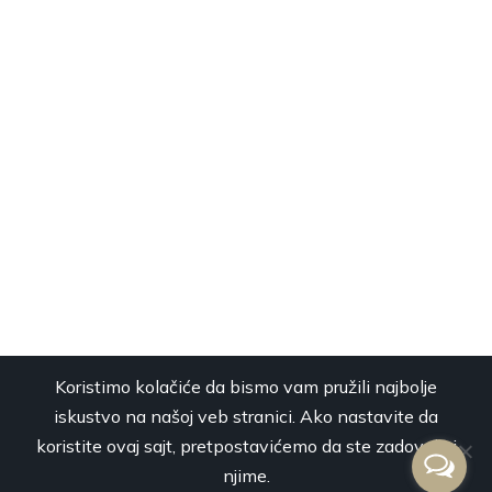
Koristimo kolačiće da bismo vam pružili najbolje
iskustvo na našoj veb stranici. Ako nastavite da
koristite ovaj sajt, pretpostavićemo da ste zadovoljni
njime.