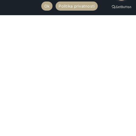
Ok
Politika privatnosti
Premium Mobility svojim luksuznim vozilima najnovije generacije
vrši uslugu najma vozila sa profesionalnim vozačima za prevoz
putnika na svaku destinaciju u Srbiji i inostranstvu.
Kontakt
+381 65 217 29 30
Aleksinačkih Rudara 79, Novi Beograd
Majora Branka Vukosavljevića 114
reservation@premiummobility.rs