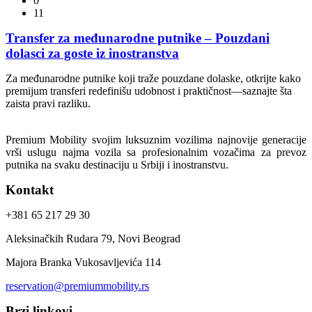
0
11
Transfer za međunarodne putnike – Pouzdani
dolasci za goste iz inostranstva
Za međunarodne putnike koji traže pouzdane dolaske, otkrijte kako
premijum transferi redefinišu udobnost i praktičnost—saznajte šta
zaista pravi razliku.
Premium Mobility svojim luksuznim vozilima najnovije generacije
vrši uslugu najma vozila sa profesionalnim vozačima za prevoz
putnika na svaku destinaciju u Srbiji i inostranstvu.
Kontakt
+381 65 217 29 30
Aleksinačkih Rudara 79, Novi Beograd
Majora Branka Vukosavljevića 114
reservation@premiummobility.rs
Brzi linkovi