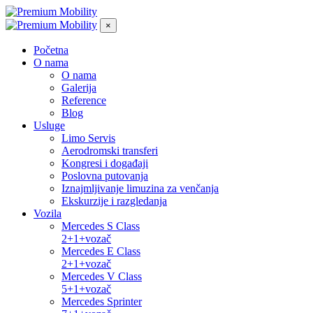
×
Početna
O nama
O nama
Galerija
Reference
Blog
Usluge
Limo Servis
Aerodromski transferi
Kongresi i događaji
Poslovna putovanja
Iznajmljivanje limuzina za venčanja
Ekskurzije i razgledanja
Vozila
Mercedes S Class
2+1+vozač
Mercedes E Class
2+1+vozač
Mercedes V Class
5+1+vozač
Mercedes Sprinter