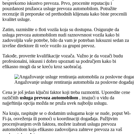
besprekorno iskustvo prevoza. Prvo, procenite reputaciju i
pouzdanost pružaoca usluge prevoza automobilom. Potražite
recenzije ili preporuke od prethodnih klijenata kako biste procenili
kvalitet usluge.
Zatim, razmislite o floti vozila koja su dostupna. Osigurajte da
usluga prevoza automobilom nudi raznovrsnost vozila kako bi
zadovoljila vaše potrebe, bilo da vam je potreban luksuzni sedan za
izvršne direktore ili veće vozilo za grupni prevoz.
Takođe, proverite kvalifikacije vozača. Važno je da vozači budu
profesionalni, iskusni i dobro upoznati sa područjem kako bi
efikasno mogli da se kreću kroz saobraćaj.
Angažovanje usluge rentiranja automobila za poslovne događa
Cena je još jedan ključni faktor koji treba razmotriti. Uporedite cene
različitih
usluga prevoza automobilom
, imajući u vidu da
najjeftinija opcija možda ne pruža uvek najbolju uslugu.
Na kraju, raspitajte se o dodatnim uslugama koje se nude, poput Wi-
Fi-ja, osveženja ili pomoći u koordinaciji događaja. Pažljivim
procenjivanjem ovih faktora, možete izabrati uslugu prevoza
automobilom koja efikasno zadovoljava zahteve prevoza za vaš