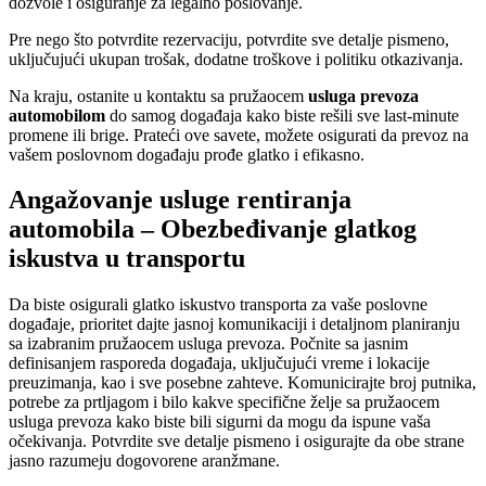
dozvole i osiguranje za legalno poslovanje.
Pre nego što potvrdite rezervaciju, potvrdite sve detalje pismeno,
uključujući ukupan trošak, dodatne troškove i politiku otkazivanja.
Na kraju, ostanite u kontaktu sa pružaocem
usluga prevoza
automobilom
do samog događaja kako biste rešili sve last-minute
promene ili brige. Prateći ove savete, možete osigurati da prevoz na
vašem poslovnom događaju prođe glatko i efikasno.
Angažovanje usluge rentiranja
automobila – Obezbeđivanje glatkog
iskustva u transportu
Da biste osigurali glatko iskustvo transporta za vaše poslovne
događaje, prioritet dajte jasnoj komunikaciji i detaljnom planiranju
sa izabranim pružaocem usluga prevoza. Počnite sa jasnim
definisanjem rasporeda događaja, uključujući vreme i lokacije
preuzimanja, kao i sve posebne zahteve. Komunicirajte broj putnika,
potrebe za prtljagom i bilo kakve specifične želje sa pružaocem
usluga prevoza kako biste bili sigurni da mogu da ispune vaša
očekivanja. Potvrdite sve detalje pismeno i osigurajte da obe strane
jasno razumeju dogovorene aranžmane.