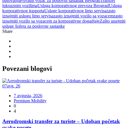
putovanja
Privatni vozač za poslovni sastanak Beograd
Transfer
luksuznim vozilima
Usluga korporativnog prevoza Beograd
Usluga
korporativnog trasporta
Usluge korporativnog limo servisa
zasto
iznajmiti uslugu limo servisa
zasto iznajmiti vozilo sa vozacem
zasto
iznajmiti vozilo sa vozacem za korporativne dogadjaje
Zašto unajmiti
usluge šofera za poslovne sastanke
Share
Povezani
blogovi
07
avg
,
26
7 avgusta, 2026
Premium Mobility
0
4
Aerodromski transfer za turiste – Udoban početak
svake posete