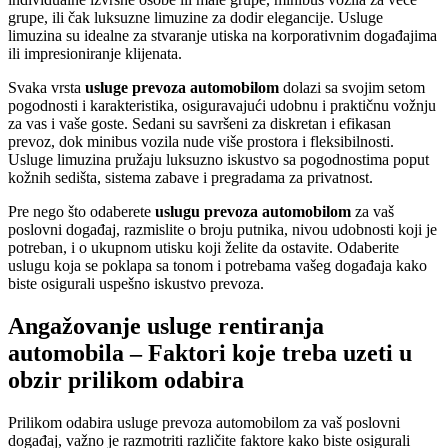
grupe, ili čak luksuzne limuzine za dodir elegancije. Usluge
limuzina su idealne za stvaranje utiska na korporativnim događajima
ili impresioniranje klijenata.
Svaka vrsta
usluge prevoza automobilom
dolazi sa svojim setom
pogodnosti i karakteristika, osiguravajući udobnu i praktičnu vožnju
za vas i vaše goste. Sedani su savršeni za diskretan i efikasan
prevoz, dok minibus vozila nude više prostora i fleksibilnosti.
Usluge limuzina pružaju luksuzno iskustvo sa pogodnostima poput
kožnih sedišta, sistema zabave i pregradama za privatnost.
Pre nego što odaberete
uslugu prevoza automobilom
za vaš
poslovni događaj, razmislite o broju putnika, nivou udobnosti koji je
potreban, i o ukupnom utisku koji želite da ostavite. Odaberite
uslugu koja se poklapa sa tonom i potrebama vašeg događaja kako
biste osigurali uspešno iskustvo prevoza.
Angažovanje usluge rentiranja
automobila – Faktori koje treba uzeti u
obzir prilikom odabira
Prilikom odabira usluge prevoza automobilom za vaš poslovni
događaj, važno je razmotriti različite faktore kako biste osigurali