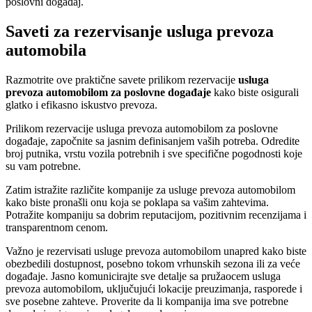
poslovni događaj.
Saveti za rezervisanje usluga prevoza
automobila
Razmotrite ove praktične savete prilikom rezervacije
usluga
prevoza automobilom za poslovne događaje
kako biste osigurali
glatko i efikasno iskustvo prevoza.
Prilikom rezervacije usluga prevoza automobilom za poslovne
događaje, započnite sa jasnim definisanjem vaših potreba. Odredite
broj putnika, vrstu vozila potrebnih i sve specifične pogodnosti koje
su vam potrebne.
Zatim istražite različite kompanije za usluge prevoza automobilom
kako biste pronašli onu koja se poklapa sa vašim zahtevima.
Potražite kompaniju sa dobrim reputacijom, pozitivnim recenzijama i
transparentnom cenom.
Važno je rezervisati usluge prevoza automobilom unapred kako biste
obezbedili dostupnost, posebno tokom vrhunskih sezona ili za veće
događaje. Jasno komunicirajte sve detalje sa pružaocem usluga
prevoza automobilom, uključujući lokacije preuzimanja, rasporede i
sve posebne zahteve. Proverite da li kompanija ima sve potrebne