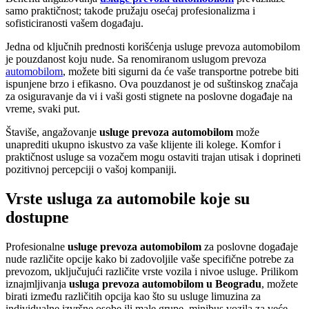
samo praktičnost; takođe pružaju osećaj profesionalizma i
sofisticiranosti vašem događaju.
Jedna od ključnih prednosti korišćenja usluge prevoza automobilom
je pouzdanost koju nude. Sa renomiranom uslugom prevoza
automobilom
, možete biti sigurni da će vaše transportne potrebe biti
ispunjene brzo i efikasno. Ova pouzdanost je od suštinskog značaja
za osiguravanje da vi i vaši gosti stignete na poslovne događaje na
vreme, svaki put.
Štaviše, angažovanje
usluge prevoza automobilom
može
unaprediti ukupno iskustvo za vaše klijente ili kolege. Komfor i
praktičnost usluge sa vozačem mogu ostaviti trajan utisak i doprineti
pozitivnoj percepciji o vašoj kompaniji.
Vrste usluga za automobile koje su
dostupne
Profesionalne
usluge prevoza automobilom
za poslovne događaje
nude različite opcije kako bi zadovoljile vaše specifične potrebe za
prevozom, uključujući različite vrste vozila i nivoe usluge. Prilikom
iznajmljivanja
usluga prevoza automobilom u Beogradu
, možete
birati između različitih opcija kao što su usluge limuzina za
individualne izvršne osobe ili male grupe, minibus vozila za veće