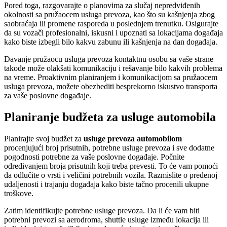
Pored toga, razgovarajte o planovima za slučaj nepredviđenih
okolnosti sa pružaocem usluga prevoza, kao što su kašnjenja zbog
saobraćaja ili promene rasporeda u poslednjem trenutku. Osigurajte
da su vozači profesionalni, iskusni i upoznati sa lokacijama događaja
kako biste izbegli bilo kakvu zabunu ili kašnjenja na dan događaja.
Davanje pružaocu usluga prevoza kontaktnu osobu sa vaše strane
takođe može olakšati komunikaciju i rešavanje bilo kakvih problema
na vreme. Proaktivnim planiranjem i komunikacijom sa pružaocem
usluga prevoza, možete obezbediti besprekorno iskustvo transporta
za vaše poslovne događaje.
Planiranje budžeta za usluge automobila
Planirajte svoj budžet za
usluge prevoza automobilom
procenjujući broj prisutnih, potrebne usluge prevoza i sve dodatne
pogodnosti potrebne za vaše poslovne događaje. Počnite
određivanjem broja prisutnih koji treba prevesti. To će vam pomoći
da odlučite o vrsti i veličini potrebnih vozila. Razmislite o pređenoj
udaljenosti i trajanju događaja kako biste tačno procenili ukupne
troškove.
Zatim identifikujte potrebne usluge prevoza. Da li će vam biti
potrebni prevozi sa aerodroma, shuttle usluge između lokacija ili