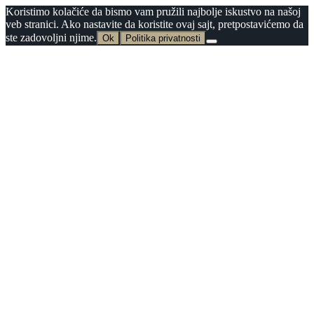
Koristimo kolačiće da bismo vam pružili najbolje iskustvo na našoj
veb stranici. Ako nastavite da koristite ovaj sajt, pretpostavićemo da
ste zadovoljni njime.
Ok
Politika privatnosti