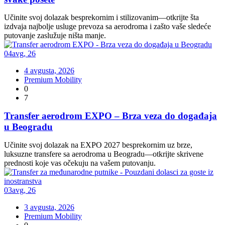
Učinite svoj dolazak besprekornim i stilizovanim—otkrijte šta
izdvaja najbolje usluge prevoza sa aerodroma i zašto vaše sledeće
putovanje zaslužuje ništa manje.
04
avg
,
26
4 avgusta, 2026
Premium Mobility
0
7
Transfer aerodrom EXPO – Brza veza do događaja
u Beogradu
Učinite svoj dolazak na EXPO 2027 besprekornim uz brze,
luksuzne transfere sa aerodroma u Beogradu—otkrijte skrivene
prednosti koje vas očekuju na vašem putovanju.
03
avg
,
26
3 avgusta, 2026
Premium Mobility