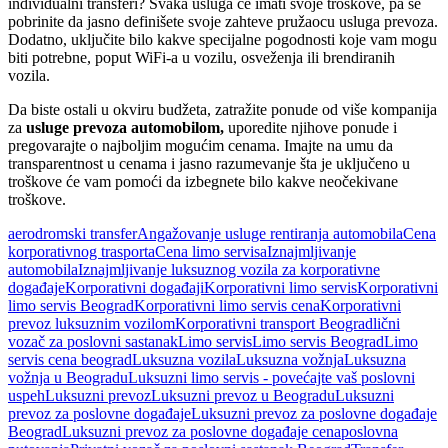
individualni transferi? Svaka usluga će imati svoje troškove, pa se
pobrinite da jasno definišete svoje zahteve pružaocu usluga prevoza.
Dodatno, uključite bilo kakve specijalne pogodnosti koje vam mogu
biti potrebne, poput WiFi-a u vozilu, osveženja ili brendiranih
vozila.
Da biste ostali u okviru budžeta, zatražite ponude od više kompanija
za
usluge prevoza automobilom,
uporedite njihove ponude i
pregovarajte o najboljim mogućim cenama. Imajte na umu da
transparentnost u cenama i jasno razumevanje šta je uključeno u
troškove će vam pomoći da izbegnete bilo kakve neočekivane
troškove.
aerodromski transfer
Angažovanje usluge rentiranja automobila
Cena
korporativnog trasporta
Cena limo servisa
Iznajmljivanje
automobila
Iznajmljivanje luksuznog vozila za korporativne
događaje
Korporativni događaji
Korporativni limo servis
Korporativni
limo servis Beograd
Korporativni limo servis cena
Korporativni
prevoz luksuznim vozilom
Korporativni transport Beograd
lični
vozač za poslovni sastanak
Limo servis
Limo servis Beograd
Limo
servis cena beograd
Luksuzna vozila
Luksuzna vožnja
Luksuzna
vožnja u Beogradu
Luksuzni limo servis - povećajte vaš poslovni
uspeh
Luksuzni prevoz
Luksuzni prevoz u Beogradu
Luksuzni
prevoz za poslovne događaje
Luksuzni prevoz za poslovne događaje
Beograd
Luksuzni prevoz za poslovne događaje cena
poslovna