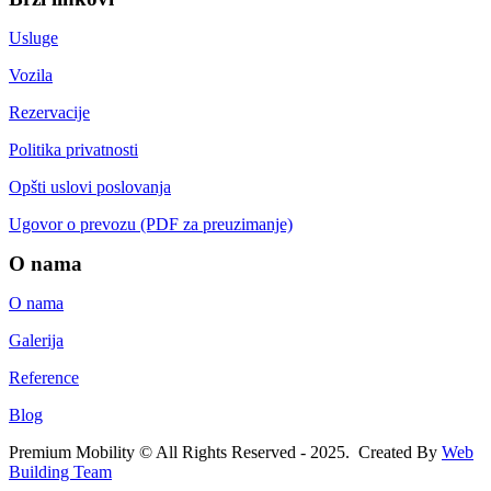
Usluge
Vozila
Rezervacije
Politika privatnosti
Opšti uslovi poslovanja
Ugovor o prevozu (PDF za preuzimanje)
O nama
O nama
Galerija
Reference
Blog
Premium Mobility © All Rights Reserved - 2025. Created By
Web
Building Team