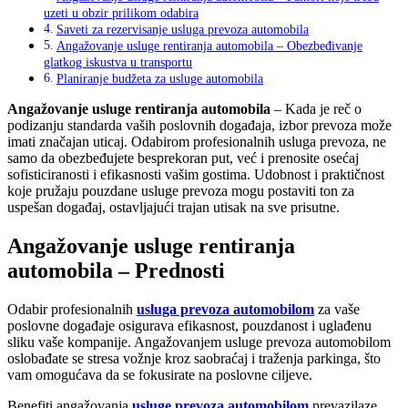
uzeti u obzir prilikom odabira
Saveti za rezervisanje usluga prevoza automobila
Angažovanje usluge rentiranja automobila – Obezbeđivanje
glatkog iskustva u transportu
Planiranje budžeta za usluge automobila
Angažovanje usluge rentiranja automobila
– Kada je reč o
podizanju standarda vaših poslovnih događaja, izbor prevoza može
imati značajan uticaj. Odabirom profesionalnih usluga prevoza, ne
samo da obezbeđujete besprekoran put, već i prenosite osećaj
sofisticiranosti i efikasnosti vašim gostima. Udobnost i praktičnost
koje pružaju pouzdane usluge prevoza mogu postaviti ton za
uspešan događaj, ostavljajući trajan utisak na sve prisutne.
Angažovanje usluge rentiranja
automobila – Prednosti
Odabir profesionalnih
usluga prevoza automobilom
za vaše
poslovne događaje osigurava efikasnost, pouzdanost i uglađenu
sliku vaše kompanije. Angažovanjem usluge prevoza automobilom
oslobađate se stresa vožnje kroz saobraćaj i traženja parkinga, što
vam omogućava da se fokusirate na poslovne ciljeve.
Benefiti angažovanja
usluge prevoza automobilom
prevazilaze