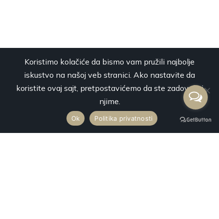
Koristimo kolačiće da bismo vam pružili najbolje
iskustvo na našoj veb stranici. Ako nastavite da
koristite ovaj sajt, pretpostavićemo da ste zadovoljni
njime.
Ok
Politika privatnosti
Premium Mobility svojim luksuznim vozilima najnovije generacije
vrši uslugu najma vozila sa profesionalnim vozačima za prevoz
putnika na svaku destinaciju u Srbiji i inostranstvu.
Kontakt