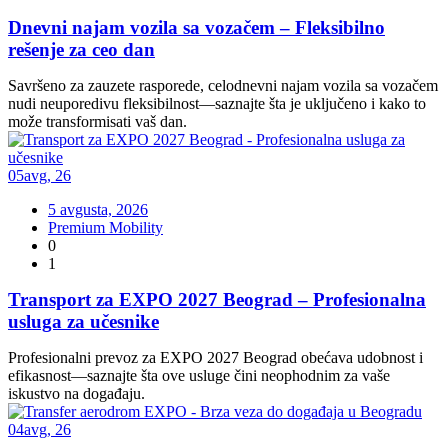
Dnevni najam vozila sa vozačem – Fleksibilno
rešenje za ceo dan
Savršeno za zauzete rasporede, celodnevni najam vozila sa vozačem
nudi neuporedivu fleksibilnost—saznajte šta je uključeno i kako to
može transformisati vaš dan.
05
avg
,
26
5 avgusta, 2026
Premium Mobility
0
1
Transport za EXPO 2027 Beograd – Profesionalna
usluga za učesnike
Profesionalni prevoz za EXPO 2027 Beograd obećava udobnost i
efikasnost—saznajte šta ove usluge čini neophodnim za vaše
iskustvo na događaju.
04
avg
,
26