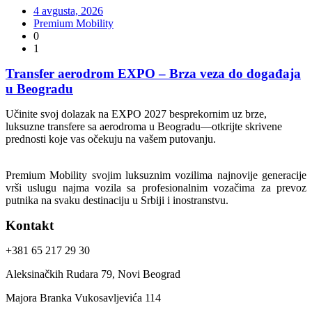
4 avgusta, 2026
Premium Mobility
0
1
Transfer aerodrom EXPO – Brza veza do događaja
u Beogradu
Učinite svoj dolazak na EXPO 2027 besprekornim uz brze,
luksuzne transfere sa aerodroma u Beogradu—otkrijte skrivene
prednosti koje vas očekuju na vašem putovanju.
Premium Mobility svojim luksuznim vozilima najnovije generacije
vrši uslugu najma vozila sa profesionalnim vozačima za prevoz
putnika na svaku destinaciju u Srbiji i inostranstvu.
Kontakt
+381 65 217 29 30
Aleksinačkih Rudara 79, Novi Beograd
Majora Branka Vukosavljevića 114