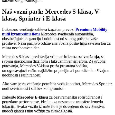
kakvim ste ga zamišljali.
Naš vozni park: Mercedes S-klasa, V-
klasa, Sprinter i E-klasa
Luksuzno venčanje zahteva izuzetan prevoz.
Premium Mobility
nudi izvanrednu flotu
Mercedes svadbenih automobila,
obezbeđujući eleganciju i udobnost od samog početka vaše
proslave. Naša pažljivo održavana vozila postavljaju savršen ton za
zaista nezaboravan dan.
Mercedes S-klasa predstavlja vrhunac
luksuza za venčanja
, sa
svojim gracioznim dizajnom i luksuznim enterijerom. Za grupna
putovanja, Mercedes V-klasa pruža prostrana sedišta,
omogućavajući vašim najbližim prijateljima i porodici da uživaju u
udobnosti i rafiniranosti.
Ako vam je za venčanje potrebna veća kapacitet, Mercedes Sprinter
nudi svestranost i stil bez kompromisa.
Izaberite
Mercedes E-klasu
za bezvremensku sofisticiranost i
pouzdane performanse, idealnu za nesmetane transfere između
lokacija. Svako vozilo iz naše flote je dovedeno do savršenstva,
nudeći glatku i tihu vožnju za svakog gosta.