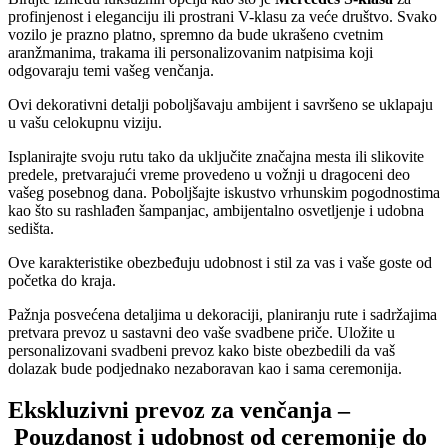
profinjenost i eleganciju ili prostrani V-klasu za veće društvo. Svako
vozilo je prazno platno, spremno da bude ukrašeno cvetnim
aranžmanima, trakama ili personalizovanim natpisima koji
odgovaraju temi vašeg venčanja.
Ovi dekorativni detalji poboljšavaju ambijent i savršeno se uklapaju
u vašu celokupnu viziju.
Isplanirajte svoju rutu tako da uključite značajna mesta ili slikovite
predele, pretvarajući vreme provedeno u vožnji u dragoceni deo
vašeg posebnog dana. Poboljšajte iskustvo vrhunskim pogodnostima
kao što su rashlađen šampanjac, ambijentalno osvetljenje i udobna
sedišta.
Ove karakteristike obezbeđuju udobnost i stil za vas i vaše goste od
početka do kraja.
Pažnja posvećena detaljima u dekoraciji, planiranju rute i sadržajima
pretvara prevoz u sastavni deo vaše svadbene priče. Uložite u
personalizovani svadbeni prevoz kako biste obezbedili da vaš
dolazak bude podjednako nezaboravan kao i sama ceremonija.
Ekskluzivni prevoz za venčanja –
Pouzdanost i udobnost od ceremonije do