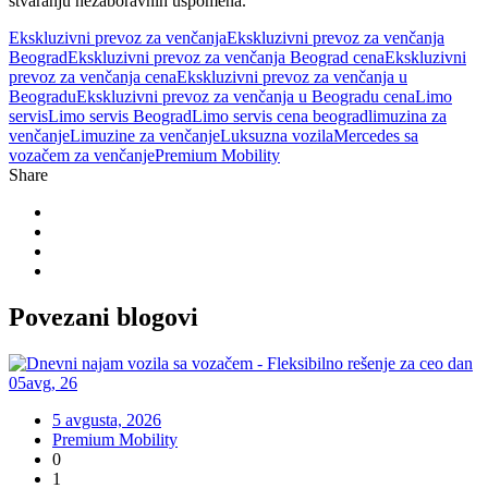
stvaranju nezaboravnih uspomena.
Ekskluzivni prevoz za venčanja
Ekskluzivni prevoz za venčanja
Beograd
Ekskluzivni prevoz za venčanja Beograd cena
Ekskluzivni
prevoz za venčanja cena
Ekskluzivni prevoz za venčanja u
Beogradu
Ekskluzivni prevoz za venčanja u Beogradu cena
Limo
servis
Limo servis Beograd
Limo servis cena beograd
limuzina za
venčanje
Limuzine za venčanje
Luksuzna vozila
Mercedes sa
vozačem za venčanje
Premium Mobility
Share
Povezani
blogovi
05
avg
,
26
5 avgusta, 2026
Premium Mobility
0
1