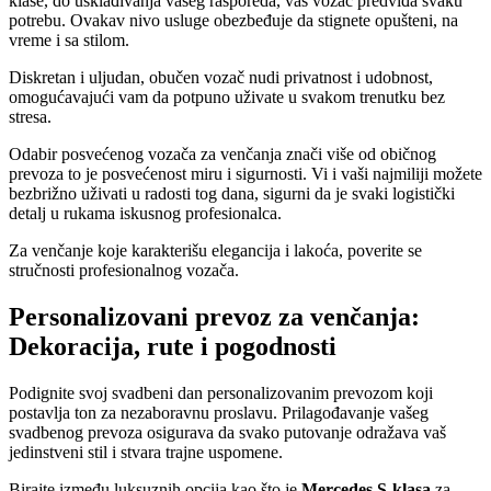
klase, do usklađivanja vašeg rasporeda, vaš vozač predviđa svaku
potrebu. Ovakav nivo usluge obezbeđuje da stignete opušteni, na
vreme i sa stilom.
Diskretan i uljudan, obučen vozač nudi privatnost i udobnost,
omogućavajući vam da potpuno uživate u svakom trenutku bez
stresa.
Odabir posvećenog vozača za venčanja znači više od običnog
prevoza to je posvećenost miru i sigurnosti. Vi i vaši najmiliji možete
bezbrižno uživati u radosti tog dana, sigurni da je svaki logistički
detalj u rukama iskusnog profesionalca.
Za venčanje koje karakterišu elegancija i lakoća, poverite se
stručnosti profesionalnog vozača.
Personalizovani prevoz za venčanja:
Dekoracija, rute i pogodnosti
Podignite svoj svadbeni dan personalizovanim prevozom koji
postavlja ton za nezaboravnu proslavu. Prilagođavanje vašeg
svadbenog prevoza osigurava da svako putovanje odražava vaš
jedinstveni stil i stvara trajne uspomene.
Birajte između luksuznih opcija kao što je
Mercedes S-klasa
za