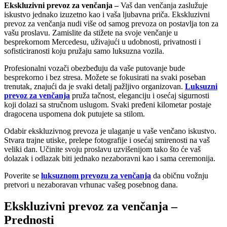
Ekskluzivni prevoz za venčanja –
Vaš dan venčanja zaslužuje
iskustvo jednako izuzetno kao i vaša ljubavna priča. Ekskluzivni
prevoz za venčanja nudi više od samog prevoza on postavlja ton za
vašu proslavu. Zamislite da stižete na svoje venčanje u
besprekornom Mercedesu, uživajući u udobnosti, privatnosti i
sofisticiranosti koju pružaju samo luksuzna vozila.
Profesionalni vozači obezbeđuju da vaše putovanje bude
besprekorno i bez stresa. Možete se fokusirati na svaki poseban
trenutak, znajući da je svaki detalj pažljivo organizovan.
Luksuzni
prevoz za venčanja
pruža tačnost, eleganciju i osećaj sigurnosti
koji dolazi sa stručnom uslugom. Svaki pređeni kilometar postaje
dragocena uspomena dok putujete sa stilom.
Odabir ekskluzivnog prevoza je ulaganje u vaše venčano iskustvo.
Stvara trajne utiske, prelepe fotografije i osećaj smirenosti na vaš
veliki dan. Učinite svoju proslavu uzvišenijom tako što će vaš
dolazak i odlazak biti jednako nezaboravni kao i sama ceremonija.
Poverite se
luksuznom prevozu za venčanja
da običnu vožnju
pretvori u nezaboravan vrhunac vašeg posebnog dana.
Ekskluzivni prevoz za venčanja –
Prednosti