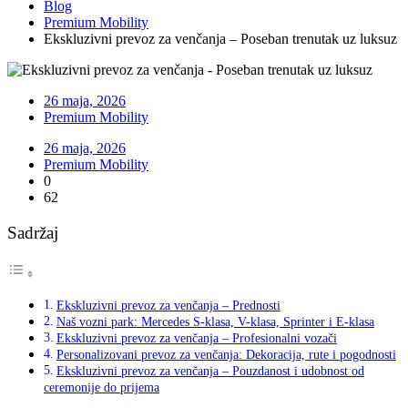
Blog
Premium Mobility
Ekskluzivni prevoz za venčanja – Poseban trenutak uz luksuz
26 maja, 2026
Premium Mobility
26 maja, 2026
Premium Mobility
0
62
Sadržaj
Ekskluzivni prevoz za venčanja – Prednosti
Naš vozni park: Mercedes S-klasa, V-klasa, Sprinter i E-klasa
Ekskluzivni prevoz za venčanja – Profesionalni vozači
Personalizovani prevoz za venčanja: Dekoracija, rute i pogodnosti
Ekskluzivni prevoz za venčanja – Pouzdanost i udobnost od
ceremonije do prijema