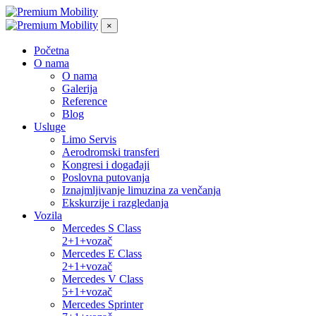
×
Početna
O nama
O nama
Galerija
Reference
Blog
Usluge
Limo Servis
Aerodromski transferi
Kongresi i događaji
Poslovna putovanja
Iznajmljivanje limuzina za venčanja
Ekskurzije i razgledanja
Vozila
Mercedes S Class
2+1+vozač
Mercedes E Class
2+1+vozač
Mercedes V Class
5+1+vozač
Mercedes Sprinter