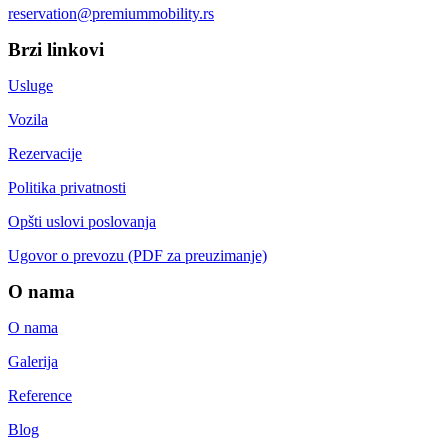
reservation@premiummobility.rs
Brzi linkovi
Usluge
Vozila
Rezervacije
Politika privatnosti
Opšti uslovi poslovanja
Ugovor o prevozu (PDF za preuzimanje)
O nama
O nama
Galerija
Reference
Blog