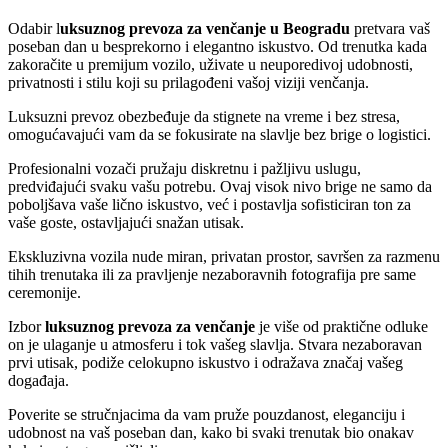
Odabir l
uksuznog prevoza za venčanje u Beogradu
pretvara vaš
poseban dan u besprekorno i elegantno iskustvo. Od trenutka kada
zakoračite u premijum vozilo, uživate u neuporedivoj udobnosti,
privatnosti i stilu koji su prilagođeni vašoj viziji venčanja.
Luksuzni prevoz obezbeđuje da stignete na vreme i bez stresa,
omogućavajući vam da se fokusirate na slavlje bez brige o logistici.
Profesionalni vozači pružaju diskretnu i pažljivu uslugu,
predviđajući svaku vašu potrebu. Ovaj visok nivo brige ne samo da
poboljšava vaše lično iskustvo, već i postavlja sofisticiran ton za
vaše goste, ostavljajući snažan utisak.
Ekskluzivna vozila nude miran, privatan prostor, savršen za razmenu
tihih trenutaka ili za pravljenje nezaboravnih fotografija pre same
ceremonije.
Izbor
luksuznog prevoza za venčanje
je više od praktične odluke
on je ulaganje u atmosferu i tok vašeg slavlja. Stvara nezaboravan
prvi utisak, podiže celokupno iskustvo i odražava značaj vašeg
događaja.
Poverite se stručnjacima da vam pruže pouzdanost, eleganciju i
udobnost na vaš poseban dan, kako bi svaki trenutak bio onakav