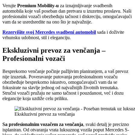
Verujte
Premium Mobility-u
za iznajmljivanje svadbenih
automobila koje vaš poseban dan pretvara u izuzetnu proslavu. Naši
profesionalni vozači obezbeđuju tačnost i diskreciju, omogućavajući
vam da se usredsredite na ono što je najvažnije.
Rezervišite svoj Mercedes svadbeni automobil
sada i doživite
vrhunsku udobnost, stil i eleganciju.
Ekskluzivni prevoz za venčanja –
Profesionalni vozači
Besprekorno venčanje počinje pažljivim planiranjem, a vaš prevoz
nije izuzetak. Poveravanje putovanja profesionalnom vozaču
obezbeđuje besprekorno iskustvo, omogućavajući vam da se
fokusirate na slavlje jednog od najvažnijih životnih trenutaka.
Stručni vozači pružaju ne samo tačnost i pouzdanost, već i dozu
elegancije koja uzdiže celu priliku.
Ekskluzivni prevoz za venčanja
Sa profesionalnim vozačem za venčanja
, svaki detalj je precizno
isplaniran. Od otvaranja vrata luksuznog vozila poput Mercedes S-