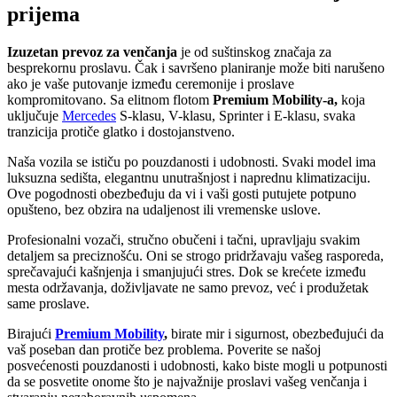
prijema
Izuzetan prevoz za venčanja
je od suštinskog značaja za
besprekornu proslavu. Čak i savršeno planiranje može biti narušeno
ako je vaše putovanje između ceremonije i proslave
kompromitovano. Sa elitnom flotom
Premium Mobility-a,
koja
uključuje
Mercedes
S-klasu, V-klasu, Sprinter i E-klasu, svaka
tranzicija protiče glatko i dostojanstveno.
Naša vozila se ističu po pouzdanosti i udobnosti. Svaki model ima
luksuzna sedišta, elegantnu unutrašnjost i naprednu klimatizaciju.
Ove pogodnosti obezbeđuju da vi i vaši gosti putujete potpuno
opušteno, bez obzira na udaljenost ili vremenske uslove.
Profesionalni vozači, stručno obučeni i tačni, upravljaju svakim
detaljem sa preciznošću. Oni se strogo pridržavaju vašeg rasporeda,
sprečavajući kašnjenja i smanjujući stres. Dok se krećete između
mesta održavanja, doživljavate ne samo prevoz, već i produžetak
same proslave.
Birajući
Premium Mobility
,
birate mir i sigurnost, obezbeđujući da
vaš poseban dan protiče bez problema. Poverite se našoj
posvećenosti pouzdanosti i udobnosti, kako biste mogli u potpunosti
da se posvetite onome što je najvažnije proslavi vašeg venčanja i