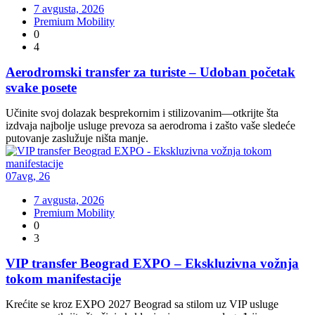
7 avgusta, 2026
Premium Mobility
0
4
Aerodromski transfer za turiste – Udoban početak
svake posete
Učinite svoj dolazak besprekornim i stilizovanim—otkrijte šta
izdvaja najbolje usluge prevoza sa aerodroma i zašto vaše sledeće
putovanje zaslužuje ništa manje.
07
avg
,
26
7 avgusta, 2026
Premium Mobility
0
3
VIP transfer Beograd EXPO – Ekskluzivna vožnja
tokom manifestacije
Krećite se kroz EXPO 2027 Beograd sa stilom uz VIP usluge