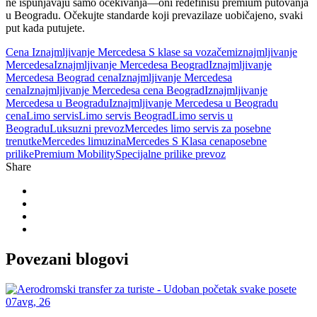
ne ispunjavaju samo očekivanja—oni redefinišu premium putovanja
u Beogradu. Očekujte standarde koji prevazilaze uobičajeno, svaki
put kada putujete.
Cena Iznajmljivanje Mercedesa S klase sa vozačem
iznajmljivanje
Mercedesa
Iznajmljivanje Mercedesa Beograd
Iznajmljivanje
Mercedesa Beograd cena
Iznajmljivanje Mercedesa
cena
Iznajmljivanje Mercedesa cena Beograd
Iznajmljivanje
Mercedesa u Beogradu
Iznajmljivanje Mercedesa u Beogradu
cena
Limo servis
Limo servis Beograd
Limo servis u
Beogradu
Luksuzni prevoz
Mercedes limo servis za posebne
trenutke
Mercedes limuzina
Mercedes S Klasa cena
posebne
prilike
Premium Mobility
Specijalne prilike prevoz
Share
Povezani
blogovi
07
avg
,
26