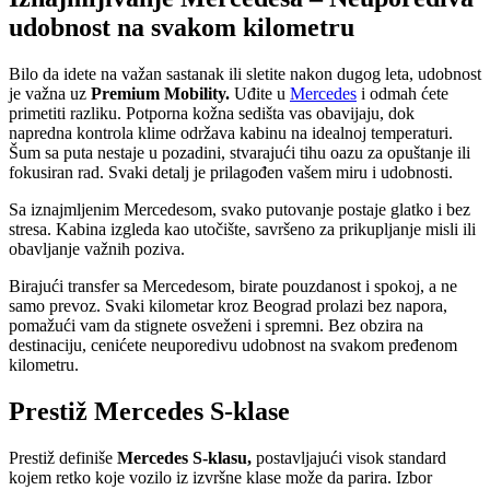
udobnost na svakom kilometru
Bilo da idete na važan sastanak ili sletite nakon dugog leta, udobnost
je važna uz
Premium Mobility.
Uđite u
Mercedes
i odmah ćete
primetiti razliku. Potporna kožna sedišta vas obavijaju, dok
napredna kontrola klime održava kabinu na idealnoj temperaturi.
Šum sa puta nestaje u pozadini, stvarajući tihu oazu za opuštanje ili
fokusiran rad. Svaki detalj je prilagođen vašem miru i udobnosti.
Sa iznajmljenim Mercedesom, svako putovanje postaje glatko i bez
stresa. Kabina izgleda kao utočište, savršeno za prikupljanje misli ili
obavljanje važnih poziva.
Birajući transfer sa Mercedesom, birate pouzdanost i spokoj, a ne
samo prevoz. Svaki kilometar kroz Beograd prolazi bez napora,
pomažući vam da stignete osveženi i spremni. Bez obzira na
destinaciju, cenićete neuporedivu udobnost na svakom pređenom
kilometru.
Prestiž Mercedes S-klase
Prestiž definiše
Mercedes S-klasu,
postavljajući visok standard
kojem retko koje vozilo iz izvršne klase može da parira. Izbor