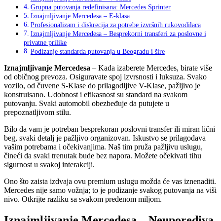
Grupna putovanja redefinisana: Mercedes Sprinter
Iznajmljivanje Mercedesa – E-klasa
Profesionalizam i diskrecija za potrebe izvršnih rukovodilaca
Iznajmljivanje Mercedesa – Besprekorni transferi za poslovne i
privatne prilike
Podizanje standarda putovanja u Beogradu i šire
Iznajmljivanje Mercedesa
– Kada izaberete Mercedes, birate više
od običnog prevoza. Osiguravate spoj izvrsnosti i luksuza. Svako
vozilo, od čuvene S-Klase do prilagodljive V-Klase, pažljivo je
konstruisano. Udobnost i efikasnost su standard na svakom
putovanju. Svaki automobil obezbeđuje da putujete u
prepoznatljivom stilu.
Bilo da vam je potreban besprekoran poslovni transfer ili miran lični
beg, svaki detalj je pažljivo organizovan. Iskustvo se prilagođava
vašim potrebama i očekivanjima. Naš tim pruža pažljivu uslugu,
čineći da svaki trenutak bude bez napora. Možete očekivati tihu
sigurnost u svakoj interakciji.
Ono što zaista izdvaja ovu premium uslugu možda će vas iznenaditi.
Mercedes nije samo vožnja; to je podizanje svakog putovanja na viši
nivo. Otkrijte razliku sa svakom pređenom miljom.
Iznajmljivanje Mercedesa – Neuporediva