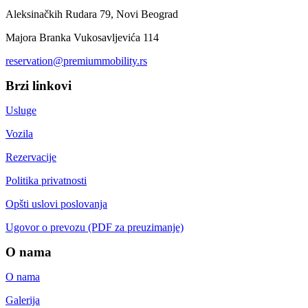
Aleksinačkih Rudara 79, Novi Beograd
Majora Branka Vukosavljevića 114
reservation@premiummobility.rs
Brzi linkovi
Usluge
Vozila
Rezervacije
Politika privatnosti
Opšti uslovi poslovanja
Ugovor o prevozu (PDF za preuzimanje)
O nama
O nama
Galerija