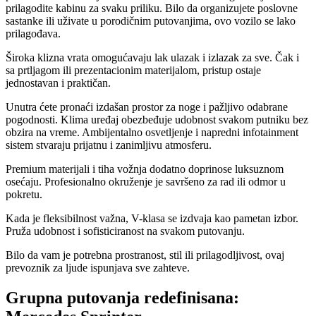
prilagodite kabinu za svaku priliku. Bilo da organizujete poslovne
sastanke ili uživate u porodičnim putovanjima, ovo vozilo se lako
prilagođava.
Široka klizna vrata omogućavaju lak ulazak i izlazak za sve. Čak i
sa prtljagom ili prezentacionim materijalom, pristup ostaje
jednostavan i praktičan.
Unutra ćete pronaći izdašan prostor za noge i pažljivo odabrane
pogodnosti. Klima uređaj obezbeđuje udobnost svakom putniku bez
obzira na vreme. Ambijentalno osvetljenje i napredni infotainment
sistem stvaraju prijatnu i zanimljivu atmosferu.
Premium materijali i tiha vožnja dodatno doprinose luksuznom
osećaju. Profesionalno okruženje je savršeno za rad ili odmor u
pokretu.
Kada je fleksibilnost važna, V-klasa se izdvaja kao pametan izbor.
Pruža udobnost i sofisticiranost na svakom putovanju.
Bilo da vam je potrebna prostranost, stil ili prilagodljivost, ovaj
prevoznik za ljude ispunjava sve zahteve.
Grupna putovanja redefinisana: