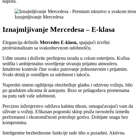
napora.
Iznajmljivanje Mercedesa
Iznajmljivanje Mercedesa – E-klasa
Elegancija definiše
Mercedes E-klasu,
spajajući izvršni
profesionalizam sa svakodnevnom udobnošću.
Uđite unutra i doživite prefinjenu izradu u celom enterijeru. Kožna
sedišta i ambijentalno osvetljenje stvaraju prijatnu atmosferu.
Intuitivne kontrole čine svako putovanje jednostavnim i prijatnim.
Svaki detalj je osmišljen za udobnost i lakoću.
Napredni sistem ogibljenja obezbeđuje glatku i odzivnu vožnju, bilo
po gradskim ulicama ili autoputu. Brzo se prilagođava promenama
na putu radi vaše udobnosti.
Precizno inženjerstvo održava kabinu tihom, omogućavajući vam da
uživate u vožnji. Efikasan pogonski sklop pruža ravnotežu između
performansi i ekonomičnosti potrošnje goriva. Dobijate snagu bez
kompromisa.
Inteligentne bezbednosne funkcije rade tiho u pozadini. Aktivna