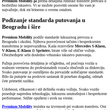
Premium Mobility-ja
prema detaljima rutinske transfere pretvara u
bezbrižno iskustvo. Vi se možete posvetiti onome što vam je
najvažnije, dok mi brinemo o svemu ostalom.
Podizanje standarda putovanja u
Beogradu i šire
Premium Mobility
podiže standarde luksuznog prevoza u
Beogradu i okolini. Njihova posvećenost tačnim i besprekornim
transferima je neprevaziđena. Kada rezervišete
Mercedes S-Klasu,
V-Klasu, E-Klasu
ili
Sprinter,
birate više od obične vožnje.
Obezbeđujete sebi dosledno vrhunsko iskustvo putovanja.
Pažnja posvećena detaljima je očigledna, od praćenja vozila u
realnom vremenu do profesionalnih vozača obučenih za diskreciju.
Svako putovanje je osmišljeno da prevaziđe uobičajene standarde.
Bilo da putujete na poslovni sastanak ili poseban događaj, odmah
ćete primetiti razliku.
Udobnost, efikasnost i stil definišu svaku vožnju. Svako vozilo
poseduje naprednu tehnologiju, luksuznu unutrašnjost i besprekorne
performanse. Stižite opušteni i uvek na vreme.
Premium Mobility
insistira na izvrsnosti pri svakom transferu. Oni