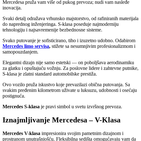
Mercedesa pruža vam više od pukog prevoza; nudi vam nasleđe
inovacija.
Svaki detalj odražava vrhunsko majstorstvo, od rafiniranih materijala
do naprednog inženjeringa. S-klasa poseduje najmoderniju
tehnologiju i najsavremenije bezbednosne sisteme.
Svako putovanje je sofisticirano, tiho i izuzetno udobno. Odabirom
Mercedes limo servisa
,
stižete sa nesumnjivim profesionalizmom i
samopouzdanjem.
Elegantni dizajn nije samo estetski — on poboljšava aerodinamiku
za glatku i opuštajuću vožnju. Za poslovne lidere i zahtevne putnike,
S-klasa je zlatni standard automobilske prestiža.
Ovo vozilo pruža iskustvo koje prevazilazi obična putovanja. Sa
svakim pređenim kilometrom uživate u luksuzu, udobnosti i osećaju
postignuća.
Mercedes S-klasa
je pravi simbol u svetu izvršnog prevoza.
Iznajmljivanje Mercedesa – V-Klasa
Mercedes V-klasa
impresionira svojim pametnim dizajnom i
prostranom unutrašnjošću. Fleksibilna sedišta omogućavaju vam da