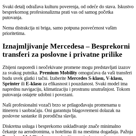
Svaki detalj odražava kulturu poverenja, od odeće do stava. Iskustvo
besprekornog profesionalizma prati vas od samog početka
putovanja.
Nema distrakcija ni briga, samo potpuna posvećenost vašim
prioritetima.
Iznajmljivanje Mercedesa – Besprekorni
transferi za poslovne i privatne prilike
Zbijeni rasporedi i neočekivane promene mogu predstavljati izazov
za svakog putnika.
Premium Mobility
omogućava da vaši transferi
budu uvek glatki i tačni. Izaberite
Mercedes S-klasu, V-klasu,
Sprinter
ili
E-klasu
za efikasnost i pouzdanost. Svaki model ima
naprednu navigaciju, klimatizaciju i prostranu unutrašnjost. Tokom
putovanja ostajete udobni i povezani.
Naši profesionalni vozači brzo se prilagođavaju promenama u
itinereru i saobraćaju. Oni garantuju blagovremeni dolazak na
poslovne sastanke ili porodična slavlja.
Diskretna usluga i besprekorno usklađivanje znače minimalno
čekanje na aerodromima, u hotelima ili na mestima događaja. Pažnja