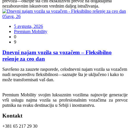
prevoza—otkrijte šta čini ekskluzivni prevoz na događajima
nezaboravnim iskustvom vrednim daljeg istraživanja.
05
avg
,
26
5 avgusta, 2026
Premium Mobility
0
9
Dnevni najam vozila sa vozačem – Fleksibilno
rešenje za ceo dan
Savršeno za zauzete rasporede, celodnevni najam vozila sa vozačem
nudi neuporedivu fleksibilnost—saznajte šta je uključeno i kako to
može transformisati vaš dan.
Premium Mobility svojim luksuznim vozilima najnovije generacije
vrši uslugu najma vozila sa profesionalnim vozačima za prevoz
putnika na svaku destinaciju u Srbiji i inostranstvu.
Kontakt
+381 65 217 29 30