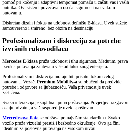
pomoć pri kočenju i adaptivni tempomat pomažu u zaštiti vas i vaših
putnika. Ovi sistemi povećavaju osećaj sigurnosti na svakom
putovanju.
Diskretan dizajn i fokus na udobnost definišu E-klasu. Uvek stižete
samouvereno i smireno, bez obzira na destinaciju.
Profesionalizam i diskrecija za potrebe
izvršnih rukovodilaca
Mercedes E-klasa
pruža udobnost i tihu sigurnost. Međutim, prava
izvršna putovanja zahtevaju više od luksuznog enterijera.
Profesionalizam i diskrecija moraju biti prisutni tokom celog
putovanja. Vozači
Premium Mobility-a
su obučeni da predvide
potrebe i odgovore sa ljubaznošću. Vaša privatnost je uvek
zaštićena.
Svaka interakcija je suptilna i puna poštovanja. Povjerljivi razgovori
ostaju privatni, a vaš raspored je uvek ispoštovan.
Mercedesova flota
se održava po najvišim standardima. Svako
vozilo pruža vizuelni prestiž i bezbedno okruženje. Ovo ga čini
idealnim za poslovna putovanja na visokom nivou.