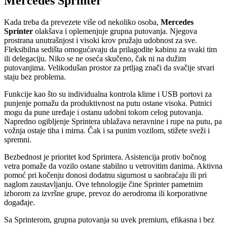
Mercedes Sprinter
Kada treba da prevezete više od nekoliko osoba,
Mercedes
Sprinter
olakšava i oplemenjuje grupna putovanja. Njegova
prostrana unutrašnjost i visoki krov pružaju udobnost za sve.
Fleksibilna sedišta omogućavaju da prilagodite kabinu za svaki tim
ili delegaciju. Niko se ne oseća skučeno, čak ni na dužim
putovanjima. Velikodušan prostor za prtljag znači da svačije stvari
staju bez problema.
Funkcije kao što su individualna kontrola klime i USB portovi za
punjenje pomažu da produktivnost na putu ostane visoka. Putnici
mogu da pune uređaje i ostanu udobni tokom celog putovanja.
Napredno ogibljenje Sprintera ublažava neravnine i rupe na putu, pa
vožnja ostaje tiha i mirna. Čak i sa punim vozilom, stižete sveži i
spremni.
Bezbednost je prioritet kod Sprintera. Asistencija protiv bočnog
vetra pomaže da vozilo ostane stabilno u vetrovitim danima. Aktivna
pomoć pri kočenju donosi dodatnu sigurnost u saobraćaju ili pri
naglom zaustavljanju. Ove tehnologije čine Sprinter pametnim
izborom za izvršne grupe, prevoz do aerodroma ili korporativne
događaje.
Sa Sprinterom, grupna putovanja su uvek premium, efikasna i bez