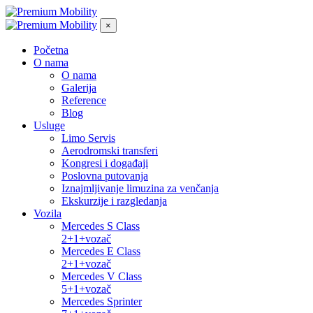
×
Početna
O nama
O nama
Galerija
Reference
Blog
Usluge
Limo Servis
Aerodromski transferi
Kongresi i događaji
Poslovna putovanja
Iznajmljivanje limuzina za venčanja
Ekskurzije i razgledanja
Vozila
Mercedes S Class
2+1+vozač
Mercedes E Class
2+1+vozač
Mercedes V Class
5+1+vozač
Mercedes Sprinter