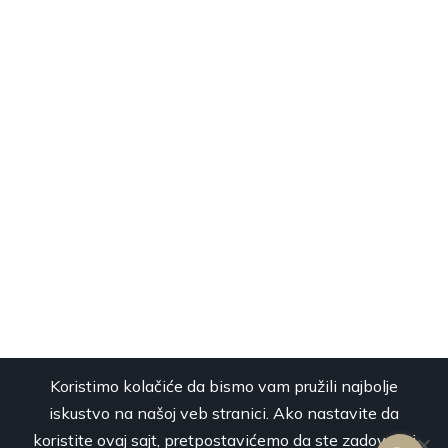
Koristimo kolačiće da bismo vam pružili najbolje
iskustvo na našoj veb stranici. Ako nastavite da
koristite ovaj sajt, pretpostavićemo da ste zadovoljni