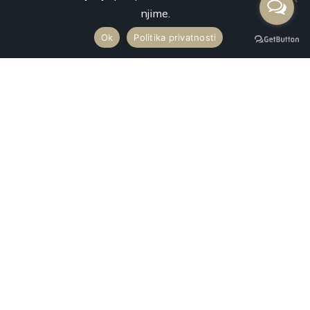
njime.
Ok
Politika privatnosti
Premium Mobility svojim luksuznim vozilima najnovije generacije
vrši uslugu najma vozila sa profesionalnim vozačima za prevoz
putnika na svaku destinaciju u Srbiji i inostranstvu.
Kontakt
+381 65 217 29 30
Aleksinačkih Rudara 79, Novi Beograd
Majora Branka Vukosavljevića 114