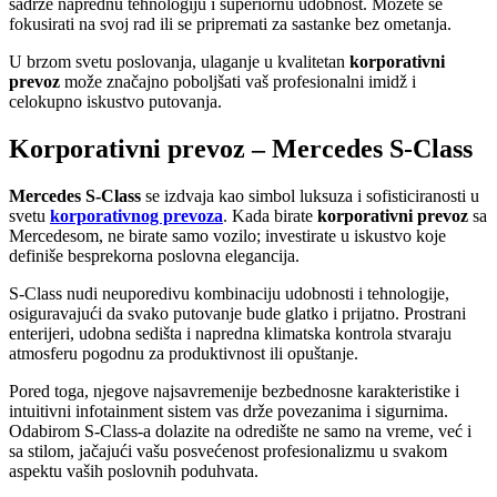
sadrže naprednu tehnologiju i superiornu udobnost. Možete se
fokusirati na svoj rad ili se pripremati za sastanke bez ometanja.
U brzom svetu poslovanja, ulaganje u kvalitetan
korporativni
prevoz
može značajno poboljšati vaš profesionalni imidž i
celokupno iskustvo putovanja.
Korporativni prevoz – Mercedes S-Class
Mercedes S-Class
se izdvaja kao simbol luksuza i sofisticiranosti u
svetu
korporativnog prevoza
. Kada birate
korporativni prevoz
sa
Mercedesom, ne birate samo vozilo; investirate u iskustvo koje
definiše besprekorna poslovna elegancija.
S-Class nudi neuporedivu kombinaciju udobnosti i tehnologije,
osiguravajući da svako putovanje bude glatko i prijatno. Prostrani
enterijeri, udobna sedišta i napredna klimatska kontrola stvaraju
atmosferu pogodnu za produktivnost ili opuštanje.
Pored toga, njegove najsavremenije bezbednosne karakteristike i
intuitivni infotainment sistem vas drže povezanima i sigurnima.
Odabirom S-Class-a dolazite na odredište ne samo na vreme, već i
sa stilom, jačajući vašu posvećenost profesionalizmu u svakom
aspektu vaših poslovnih poduhvata.