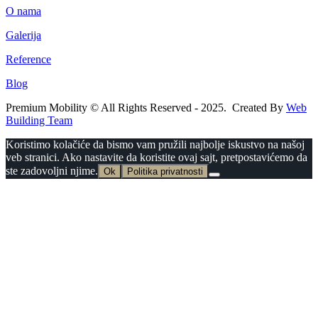
O nama
Galerija
Reference
Blog
Premium Mobility © All Rights Reserved - 2025. Created By
Web
Building Team
Koristimo kolačiće da bismo vam pružili najbolje iskustvo na našoj
veb stranici. Ako nastavite da koristite ovaj sajt, pretpostavićemo da
ste zadovoljni njime.
Ok
Politika privatnosti