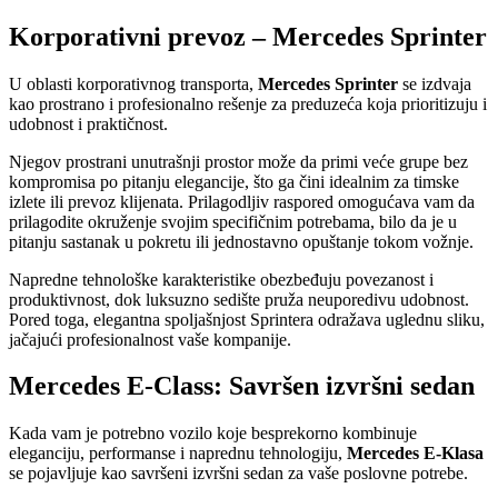
Korporativni prevoz – Mercedes Sprinter
U oblasti korporativnog transporta,
Mercedes Sprinter
se izdvaja
kao prostrano i profesionalno rešenje za preduzeća koja prioritizuju i
udobnost i praktičnost.
Njegov prostrani unutrašnji prostor može da primi veće grupe bez
kompromisa po pitanju elegancije, što ga čini idealnim za timske
izlete ili prevoz klijenata. Prilagodljiv raspored omogućava vam da
prilagodite okruženje svojim specifičnim potrebama, bilo da je u
pitanju sastanak u pokretu ili jednostavno opuštanje tokom vožnje.
Napredne tehnološke karakteristike obezbeđuju povezanost i
produktivnost, dok luksuzno sedište pruža neuporedivu udobnost.
Pored toga, elegantna spoljašnjost Sprintera odražava uglednu sliku,
jačajući profesionalnost vaše kompanije.
Mercedes E-Class: Savršen izvršni sedan
Kada vam je potrebno vozilo koje besprekorno kombinuje
eleganciju, performanse i naprednu tehnologiju,
Mercedes E-Klasa
se pojavljuje kao savršeni izvršni sedan za vaše poslovne potrebe.