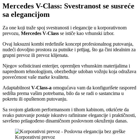
Mercedes V-Class: Svestranost se susreće
sa elegancijom
Za one koji traže spoj svestranosti i elegancije u korporativnom
prevozu,
Mercedes V-Class
se ističe kao vrhunski izbor.
Ovaj luksuzni kombi redefiniše koncept profesionalnog putovanja,
nudeći dovoljno prostora za putnike i prtljag, što ga čini idealnim za
grupni prevoz ili prevoz klijenata.
Njegov sofisticirani enterijer, opremljen vrhunskim materijalima i
naprednom tehnologijom, obezbeđuje udoban vožnju koja odražava
posvećenost vaše marke kvalitetu.
Adaptabilnost
V-Class-a
omogućava vam da konfigurišete raspored
sedišta prema vašim potrebama, bilo da se radi o sastancima u
pokretu ili opuštenom putovanju.
Sa svojom glatkom performansom i tihom kabinom, otkrićete da
svako putovanje postaje iskustvo rafinirane elegancije i praktičnosti,
savršeno prilagođeno dinamičnom poslovnom okruženju danas.
Korporativni prevoz