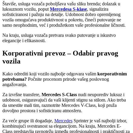
Štaviše, usluga vozača poboljšava vašu sliku brenda; dolazak u
luksuznom vozilu, poput
Mercedesa S-klase
, signalizira
sofisticiranost i pažnju na detalje. Udobnost dobro opremljenog
vozila omogućava produktivnost u pokretu, čineći putovanje ne
samo neophodnim, već i produžetkom vaše profesionalne ličnosti.
Na kraju, usluga vozača pretvara svako putovanje u iskustvo
elegancije i efikasnosti.
Korporativni prevoz – Odabir pravog
vozila
Kako odrediti koji vozilo najbolje odgovara vašim
korporativnim
potrebama?
Počnite procenom prirode vašeg poslovnog
angažovanja.
Za izvršne transfere,
Mercedes S-Class
nudi neuporediv luksuz i
udobnost, osiguravajući da vaši klijenti stignu sa stilom. Ako treba
da smestite mali tim, razmotrite Mercedes V-Class, koji pruža
dovoljno prostora i sofisticiranu atmosferu.
Za veće grupe ili događaje,
Mercedes
Sprinter je vaš najbolji izbor,
kombinujući svestranost sa elegancijom. Na kraju, Mercedes E-
Class predstavlja ravnotežu između profesionalnosti i praktičnosti za