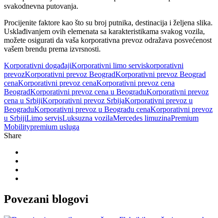
svakodnevna putovanja.
Procijenite faktore kao što su broj putnika, destinacija i željena slika.
Usklađivanjem ovih elemenata sa karakteristikama svakog vozila,
možete osigurati da vaša korporativna prevoz odražava posvećenost
vašem brendu prema izvrsnosti.
Korporativni događaji
Korporativni limo servis
korporativni
prevoz
Korporativni prevoz Beograd
Korporativni prevoz Beograd
cena
Korporativni prevoz cena
Korporativni prevoz cena
Beograd
Korporativni prevoz cena u Beogradu
Korporativni prevoz
cena u Srbiji
Korporativni prevoz Srbija
Korporativni prevoz u
Beogradu
Korporativni prevoz u Beogradu cena
Korporativni prevoz
u Srbiji
Limo servis
Luksuzna vozila
Mercedes limuzina
Premium
Mobility
premium usluga
Share
Povezani
blogovi