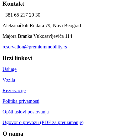
Kontakt
+381 65 217 29 30
Aleksinačkih Rudara 79, Novi Beograd
Majora Branka Vukosavljevića 114
reservation@premiummobility.rs
Brzi linkovi
Usluge
Vozila
Rezervacije
Politika privatnosti
Opšti uslovi poslovanja
Ugovor o prevozu (PDF za preuzimanje)
O nama