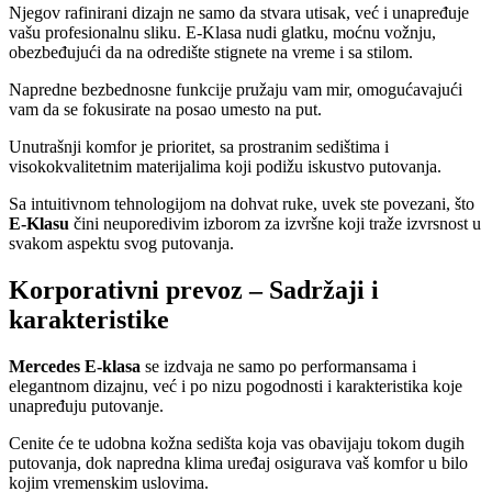
Njegov rafinirani dizajn ne samo da stvara utisak, već i unapređuje
vašu profesionalnu sliku. E-Klasa nudi glatku, moćnu vožnju,
obezbeđujući da na odredište stignete na vreme i sa stilom.
Napredne bezbednosne funkcije pružaju vam mir, omogućavajući
vam da se fokusirate na posao umesto na put.
Unutrašnji komfor je prioritet, sa prostranim sedištima i
visokokvalitetnim materijalima koji podižu iskustvo putovanja.
Sa intuitivnom tehnologijom na dohvat ruke, uvek ste povezani, što
E-Klasu
čini neuporedivim izborom za izvršne koji traže izvrsnost u
svakom aspektu svog putovanja.
Korporativni prevoz – Sadržaji i
karakteristike
Mercedes E-klasa
se izdvaja ne samo po performansama i
elegantnom dizajnu, već i po nizu pogodnosti i karakteristika koje
unapređuju putovanje.
Cenite će te udobna kožna sedišta koja vas obavijaju tokom dugih
putovanja, dok napredna klima uređaj osigurava vaš komfor u bilo
kojim vremenskim uslovima.