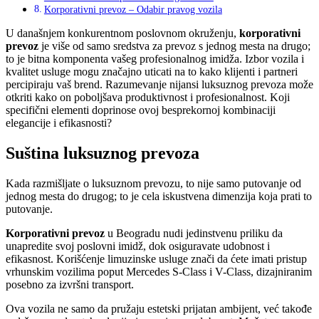
Korporativni prevoz – Odabir pravog vozila
U današnjem konkurentnom poslovnom okruženju,
korporativni
prevoz
je više od samo sredstva za prevoz s jednog mesta na drugo;
to je bitna komponenta vašeg profesionalnog imidža. Izbor vozila i
kvalitet usluge mogu značajno uticati na to kako klijenti i partneri
percipiraju vaš brend. Razumevanje nijansi luksuznog prevoza može
otkriti kako on poboljšava produktivnost i profesionalnost. Koji
specifični elementi doprinose ovoj besprekornoj kombinaciji
elegancije i efikasnosti?
Suština luksuznog prevoza
Kada razmišljate o luksuznom prevozu, to nije samo putovanje od
jednog mesta do drugog; to je cela iskustvena dimenzija koja prati to
putovanje.
Korporativni prevoz
u Beogradu nudi jedinstvenu priliku da
unapredite svoj poslovni imidž, dok osiguravate udobnost i
efikasnost. Korišćenje limuzinske usluge znači da ćete imati pristup
vrhunskim vozilima poput Mercedes S-Class i V-Class, dizajniranim
posebno za izvršni transport.
Ova vozila ne samo da pružaju estetski prijatan ambijent, već takođe