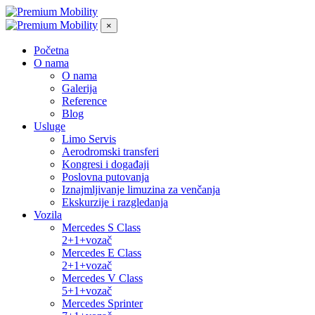
×
Početna
O nama
O nama
Galerija
Reference
Blog
Usluge
Limo Servis
Aerodromski transferi
Kongresi i događaji
Poslovna putovanja
Iznajmljivanje limuzina za venčanja
Ekskurzije i razgledanja
Vozila
Mercedes S Class
2+1+vozač
Mercedes E Class
2+1+vozač
Mercedes V Class
5+1+vozač
Mercedes Sprinter