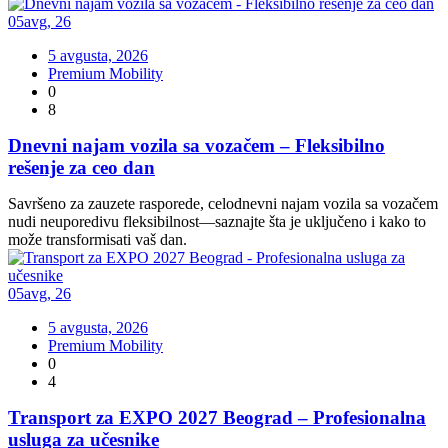
05
avg
,
26
5 avgusta, 2026
Premium Mobility
0
8
Dnevni najam vozila sa vozačem – Fleksibilno
rešenje za ceo dan
Savršeno za zauzete rasporede, celodnevni najam vozila sa vozačem
nudi neuporedivu fleksibilnost—saznajte šta je uključeno i kako to
može transformisati vaš dan.
05
avg
,
26
5 avgusta, 2026
Premium Mobility
0
4
Transport za EXPO 2027 Beograd – Profesionalna
usluga za učesnike