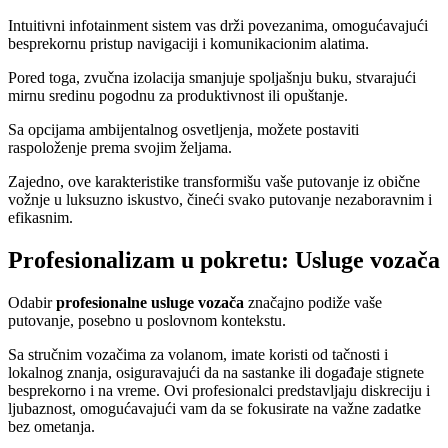
Intuitivni infotainment sistem vas drži povezanima, omogućavajući
besprekornu pristup navigaciji i komunikacionim alatima.
Pored toga, zvučna izolacija smanjuje spoljašnju buku, stvarajući
mirnu sredinu pogodnu za produktivnost ili opuštanje.
Sa opcijama ambijentalnog osvetljenja, možete postaviti
raspoloženje prema svojim željama.
Zajedno, ove karakteristike transformišu vaše putovanje iz obične
vožnje u luksuzno iskustvo, čineći svako putovanje nezaboravnim i
efikasnim.
Profesionalizam u pokretu: Usluge vozača
Odabir
profesionalne usluge vozača
značajno podiže vaše
putovanje, posebno u poslovnom kontekstu.
Sa stručnim vozačima za volanom, imate koristi od tačnosti i
lokalnog znanja, osiguravajući da na sastanke ili događaje stignete
besprekorno i na vreme. Ovi profesionalci predstavljaju diskreciju i
ljubaznost, omogućavajući vam da se fokusirate na važne zadatke
bez ometanja.