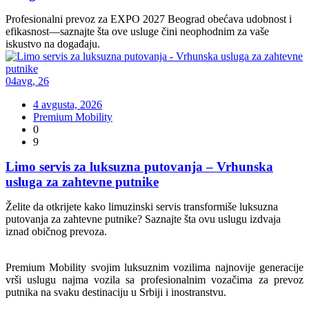
Profesionalni prevoz za EXPO 2027 Beograd obećava udobnost i
efikasnost—saznajte šta ove usluge čini neophodnim za vaše
iskustvo na događaju.
04
avg
,
26
4 avgusta, 2026
Premium Mobility
0
9
Limo servis za luksuzna putovanja – Vrhunska
usluga za zahtevne putnike
Želite da otkrijete kako limuzinski servis transformiše luksuzna
putovanja za zahtevne putnike? Saznajte šta ovu uslugu izdvaja
iznad običnog prevoza.
Premium Mobility svojim luksuznim vozilima najnovije generacije
vrši uslugu najma vozila sa profesionalnim vozačima za prevoz
putnika na svaku destinaciju u Srbiji i inostranstvu.