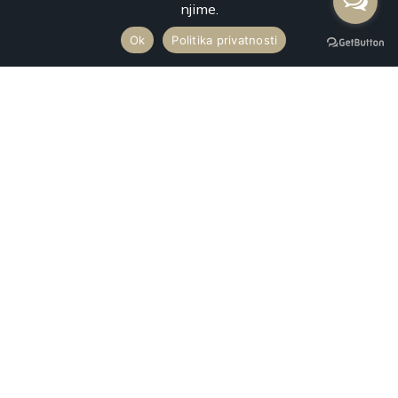
njime.
Ok
Politika privatnosti
Premium Mobility svojim luksuznim vozilima najnovije generacije
vrši uslugu najma vozila sa profesionalnim vozačima za prevoz
putnika na svaku destinaciju u Srbiji i inostranstvu.
Kontakt
+381 65 217 29 30
Aleksinačkih Rudara 79, Novi Beograd
Majora Branka Vukosavljevića 114
reservation@premiummobility.rs