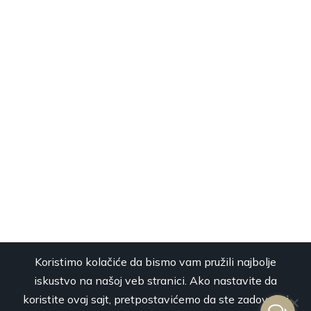
Koristimo kolačiće da bismo vam pružili najbolje
iskustvo na našoj veb stranici. Ako nastavite da
koristite ovaj sajt, pretpostavićemo da ste zadovoljni