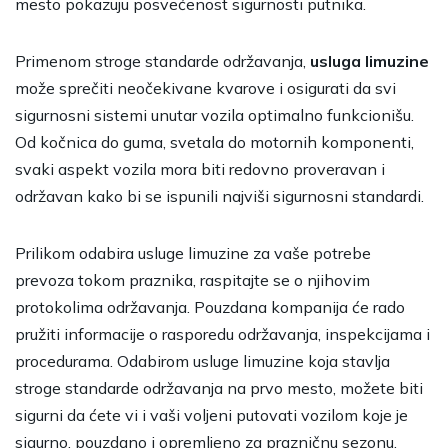
mesto pokazuju posvećenost sigurnosti putnika.
Primenom stroge standarde održavanja,
usluga limuzine
može sprečiti neočekivane kvarove i osigurati da svi
sigurnosni sistemi unutar vozila optimalno funkcionišu.
Od kočnica do guma, svetala do motornih komponenti,
svaki aspekt vozila mora biti redovno proveravan i
održavan kako bi se ispunili najviši sigurnosni standardi.
Prilikom odabira usluge limuzine za vaše potrebe
prevoza tokom praznika, raspitajte se o njihovim
protokolima održavanja. Pouzdana kompanija će rado
pružiti informacije o rasporedu održavanja, inspekcijama i
procedurama. Odabirom usluge limuzine koja stavlja
stroge standarde održavanja na prvo mesto, možete biti
sigurni da ćete vi i vaši voljeni putovati vozilom koje je
sigurno, pouzdano i opremljeno za prazničnu sezonu.