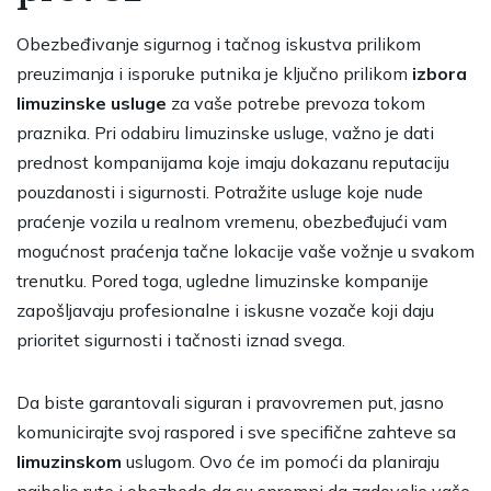
Obezbeđivanje sigurnog i tačnog iskustva prilikom
preuzimanja i isporuke putnika je ključno prilikom
izbora
limuzinske usluge
za vaše potrebe prevoza tokom
praznika. Pri odabiru limuzinske usluge, važno je dati
prednost kompanijama koje imaju dokazanu reputaciju
pouzdanosti i sigurnosti. Potražite usluge koje nude
praćenje vozila u realnom vremenu, obezbeđujući vam
mogućnost praćenja tačne lokacije vaše vožnje u svakom
trenutku. Pored toga, ugledne limuzinske kompanije
zapošljavaju profesionalne i iskusne vozače koji daju
prioritet sigurnosti i tačnosti iznad svega.
Da biste garantovali siguran i pravovremen put, jasno
komunicirajte svoj raspored i sve specifične zahteve sa
limuzinskom
uslugom. Ovo će im pomoći da planiraju
najbolje rute i obezbede da su spremni da zadovolje vaše