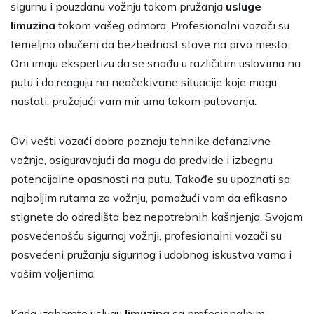
sigurnu i pouzdanu vožnju tokom pružanja
usluge
limuzina
tokom vašeg odmora. Profesionalni vozači su
temeljno obučeni da bezbednost stave na prvo mesto.
Oni imaju ekspertizu da se snađu u različitim uslovima na
putu i da reaguju na neočekivane situacije koje mogu
nastati, pružajući vam mir uma tokom putovanja.
Ovi vešti vozači dobro poznaju tehnike defanzivne
vožnje, osiguravajući da mogu da predvide i izbegnu
potencijalne opasnosti na putu. Takođe su upoznati sa
najboljim rutama za vožnju, pomažući vam da efikasno
stignete do odredišta bez nepotrebnih kašnjenja. Svojom
posvećenošću sigurnoj vožnji, profesionalni vozači su
posvećeni pružanju sigurnog i udobnog iskustva vama i
vašim voljenima.
Kada izaberete uslugu
limuzina
sa profesionalnim