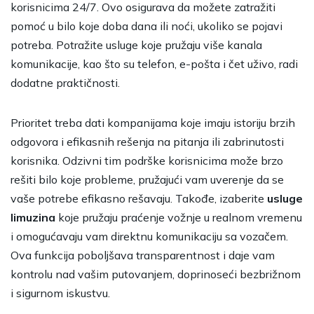
korisnicima 24/7. Ovo osigurava da možete zatražiti
pomoć u bilo koje doba dana ili noći, ukoliko se pojavi
potreba. Potražite usluge koje pružaju više kanala
komunikacije, kao što su telefon, e-pošta i čet uživo, radi
dodatne praktičnosti.
Prioritet treba dati kompanijama koje imaju istoriju brzih
odgovora i efikasnih rešenja na pitanja ili zabrinutosti
korisnika. Odzivni tim podrške korisnicima može brzo
rešiti bilo koje probleme, pružajući vam uverenje da se
vaše potrebe efikasno rešavaju. Takođe, izaberite
usluge
limuzina
koje pružaju praćenje vožnje u realnom vremenu
i omogućavaju vam direktnu komunikaciju sa vozačem.
Ova funkcija poboljšava transparentnost i daje vam
kontrolu nad vašim putovanjem, doprinoseći bezbrižnom
i sigurnom iskustvu.