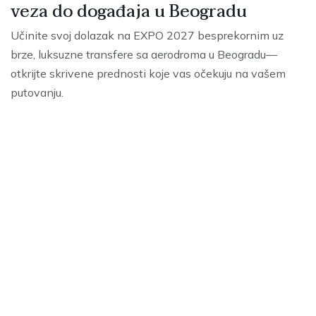
veza do događaja u Beogradu
Učinite svoj dolazak na EXPO 2027 besprekornim uz
brze, luksuzne transfere sa aerodroma u Beogradu—
otkrijte skrivene prednosti koje vas očekuju na vašem
putovanju.