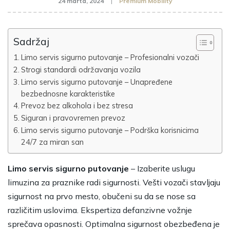
24 marta, 2024
Premium Mobility
Sadržaj
Limo servis sigurno putovanje – Profesionalni vozači
Strogi standardi održavanja vozila
Limo servis sigurno putovanje – Unapređene
bezbednosne karakteristike
Prevoz bez alkohola i bez stresa
Siguran i pravovremen prevoz
Limo servis sigurno putovanje – Podrška korisnicima
24/7 za miran san
Limo servis sigurno putovanje
– Izaberite uslugu
limuzina za praznike radi sigurnosti. Vešti vozači stavljaju
sigurnost na prvo mesto, obučeni su da se nose sa
različitim uslovima. Ekspertiza defanzivne vožnje
sprečava opasnosti. Optimalna sigurnost obezbeđena je