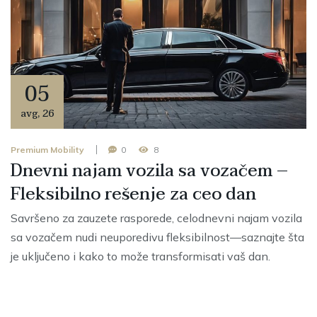
05
avg
,
26
Premium Mobility
0
8
Dnevni najam vozila sa vozačem –
Fleksibilno rešenje za ceo dan
Savršeno za zauzete rasporede, celodnevni najam vozila
sa vozačem nudi neuporedivu fleksibilnost—saznajte šta
je uključeno i kako to može transformisati vaš dan.