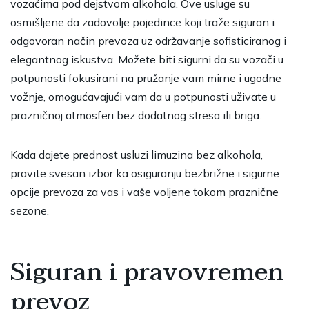
vozačima pod dejstvom alkohola. Ove usluge su
osmišljene da zadovolje pojedince koji traže siguran i
odgovoran način prevoza uz održavanje sofisticiranog i
elegantnog iskustva. Možete biti sigurni da su vozači u
potpunosti fokusirani na pružanje vam mirne i ugodne
vožnje, omogućavajući vam da u potpunosti uživate u
prazničnoj atmosferi bez dodatnog stresa ili briga.
Kada dajete prednost usluzi limuzina bez alkohola,
pravite svesan izbor ka osiguranju bezbrižne i sigurne
opcije prevoza za vas i vaše voljene tokom praznične
sezone.
Siguran i pravovremen
prevoz