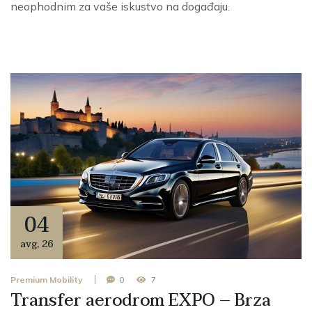
neophodnim za vaše iskustvo na događaju.
04
avg
,
26
Premium Mobility
0
7
Transfer aerodrom EXPO – Brza