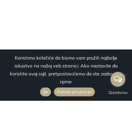
Koristimo kolačiće da bismo vam pružili najbolje
iskustvo na našoj veb stranici. Ako nastavite da
koristite ovaj sajt, pretpostavićemo da ste zadovoljni
njime.
Ok
Politika privatnosti
Premium Mobility svojim luksuznim vozilima najnovije generacije
vrši uslugu najma vozila sa profesionalnim vozačima za prevoz
putnika na svaku destinaciju u Srbiji i inostranstvu.