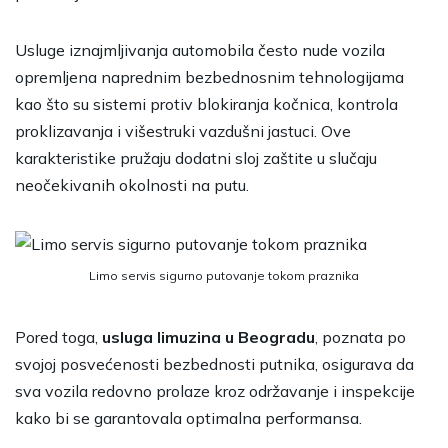
Usluge iznajmljivanja automobila često nude vozila
opremljena naprednim bezbednosnim tehnologijama
kao što su sistemi protiv blokiranja kočnica, kontrola
proklizavanja i višestruki vazdušni jastuci. Ove
karakteristike pružaju dodatni sloj zaštite u slučaju
neočekivanih okolnosti na putu.
Limo servis sigurno putovanje tokom praznika
Pored toga,
usluga limuzina u Beogradu
, poznata po
svojoj posvećenosti bezbednosti putnika, osigurava da
sva vozila redovno prolaze kroz održavanje i inspekcije
kako bi se garantovala optimalna performansa.