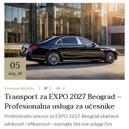
05
avg
,
26
Premium Mobility
0
4
Transport za EXPO 2027 Beograd –
Profesionalna usluga za učesnike
Profesionalni prevoz za EXPO 2027 Beograd obećava
udobnost i efikasnost—saznajte šta ove usluge čini