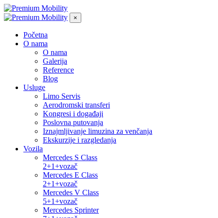
×
Početna
O nama
O nama
Galerija
Reference
Blog
Usluge
Limo Servis
Aerodromski transferi
Kongresi i događaji
Poslovna putovanja
Iznajmljivanje limuzina za venčanja
Ekskurzije i razgledanja
Vozila
Mercedes S Class
2+1+vozač
Mercedes E Class
2+1+vozač
Mercedes V Class
5+1+vozač
Mercedes Sprinter