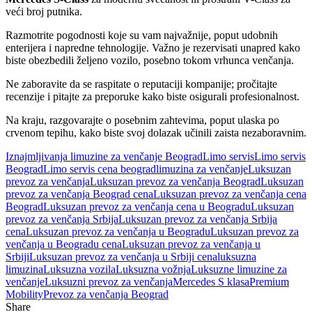
veći broj putnika.
Razmotrite pogodnosti koje su vam najvažnije, poput udobnih
enterijera i napredne tehnologije. Važno je rezervisati unapred kako
biste obezbedili željeno vozilo, posebno tokom vrhunca venčanja.
Ne zaboravite da se raspitate o reputaciji kompanije; pročitajte
recenzije i pitajte za preporuke kako biste osigurali profesionalnost.
Na kraju, razgovarajte o posebnim zahtevima, poput ulaska po
crvenom tepihu, kako biste svoj dolazak učinili zaista nezaboravnim.
Iznajmljivanja limuzine za venčanje Beograd
Limo servis
Limo servis
Beograd
Limo servis cena beograd
limuzina za venčanje
Luksuzan
prevoz za venčanja
Luksuzan prevoz za venčanja Beograd
Luksuzan
prevoz za venčanja Beograd cena
Luksuzan prevoz za venčanja cena
Beograd
Luksuzan prevoz za venčanja cena u Beogradu
Luksuzan
prevoz za venčanja Srbija
Luksuzan prevoz za venčanja Srbija
cena
Luksuzan prevoz za venčanja u Beogradu
Luksuzan prevoz za
venčanja u Beogradu cena
Luksuzan prevoz za venčanja u
Srbiji
Luksuzan prevoz za venčanja u Srbiji cena
luksuzna
limuzina
Luksuzna vozila
Luksuzna vožnja
Luksuzne limuzine za
venčanje
Luksuzni prevoz za venčanja
Mercedes S klasa
Premium
Mobility
Prevoz za venčanja Beograd
Share