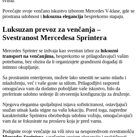
svima.
Povećajte svoje venčano iskustvo izborom Mercedes V-klase, gde se
prostrana udobnost i
luksuzna elegancija
besprekorno stapaju.
Luksuzan prevoz za venčanja –
Svestranost Mercedesa Sprintera
Mercedes Sprinter se izdvaja kao svestran izbor za
luksuzni
transport
na venčanjima,
besprekorno se prilagođavajući vašim
potrebama, bez obzira da li organizujete grandiozni događaj ili
intimno okupljanje.
Sa prostranim enterijerom, možete lako smestiti ne samo mladu i
mladoženju, već i vaše goste sa stilom. Prilagodljivi raspored
omogućava vam da dodatno poboljšate vaše iskustvo, bilo da
preferirate udobno sedenje ili otvoreniju konfiguraciju za druženje.
Njegova elegantna spoljašnjost isijava sofisticiranost, ostavljajući
snažan utisak kada stigne na vašu lokaciju. Pored toga, napredne
karakteristike Sprintera obezbeđuju udobnu vožnju, omogućavajući
vam da se fokusirate na proslavu koja je pred vama.
Podignite svoje venčanje na viši nivo sa neuporedivom svestranošću
Mercedes Sprintera,
savršenim spojem elegancije i praktičnosti.