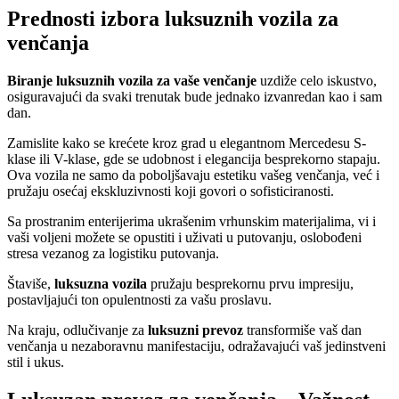
Prednosti izbora luksuznih vozila za
venčanja
Biranje luksuznih vozila za vaše venčanje
uzdiže celo iskustvo,
osiguravajući da svaki trenutak bude jednako izvanredan kao i sam
dan.
Zamislite kako se krećete kroz grad u elegantnom Mercedesu S-
klase ili V-klase, gde se udobnost i elegancija besprekorno stapaju.
Ova vozila ne samo da poboljšavaju estetiku vašeg venčanja, već i
pružaju osećaj ekskluzivnosti koji govori o sofisticiranosti.
Sa prostranim enterijerima ukrašenim vrhunskim materijalima, vi i
vaši voljeni možete se opustiti i uživati u putovanju, oslobođeni
stresa vezanog za logistiku putovanja.
Štaviše,
luksuzna vozila
pružaju besprekornu prvu impresiju,
postavljajući ton opulentnosti za vašu proslavu.
Na kraju, odlučivanje za
luksuzni prevoz
transformiše vaš dan
venčanja u nezaboravnu manifestaciju, odražavajući vaš jedinstveni
stil i ukus.