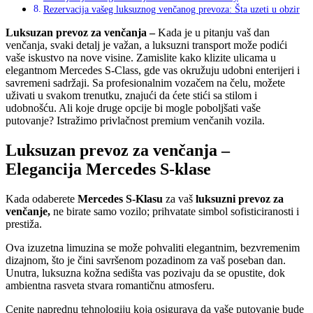
Rezervacija vašeg luksuznog venčanog prevoza: Šta uzeti u obzir
Luksuzan prevoz za venčanja –
Kada je u pitanju vaš dan
venčanja, svaki detalj je važan, a luksuzni transport može podići
vaše iskustvo na nove visine. Zamislite kako klizite ulicama u
elegantnom Mercedes S-Class, gde vas okružuju udobni enterijeri i
savremeni sadržaji. Sa profesionalnim vozačem na čelu, možete
uživati u svakom trenutku, znajući da ćete stići sa stilom i
udobnošću. Ali koje druge opcije bi mogle poboljšati vaše
putovanje? Istražimo privlačnost premium venčanih vozila.
Luksuzan prevoz za venčanja –
Elegancija Mercedes S-klase
Kada odaberete
Mercedes S-Klasu
za vaš
luksuzni prevoz za
venčanje,
ne birate samo vozilo; prihvatate simbol sofisticiranosti i
prestiža.
Ova izuzetna limuzina se može pohvaliti elegantnim, bezvremenim
dizajnom, što je čini savršenom pozadinom za vaš poseban dan.
Unutra, luksuzna kožna sedišta vas pozivaju da se opustite, dok
ambientna rasveta stvara romantičnu atmosferu.
Cenite naprednu tehnologiju koja osigurava da vaše putovanje bude