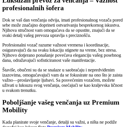
Luksuzan prevoz za venčanja – Važnost
profesionalnih šofera
Dok se vaš dan venčanja odvija, imati profesionalnog vozača pored
sebe može značajno doprineti ostvarivanju besprekornog iskustva.
Njihova stručnost vam omogućava da se opustite, znajući da se
svaki detalj vašeg prevoza upravlja s preciznošću.
Profesionalni vozač razume važnost vremena i koordinacije,
osiguravajući da na svaku lokaciju stignete na vreme, bez stresa.
Njihovo dotjerano ponašanje povećava eleganciju vašeg posebnog
dana, odražavajući sofisticiranost vaše manifestacije.
Štaviše, obučeni su da se snalaze u saobraćaju i nepredviđenim
izazovima, omogućavajući vam da se fokusirate na ono što je zaista
važno—proslavljanje ljubavi. Sa posvećenim vozačem, možete
uživati u luksuzu svog venčanja, osećajući se kao kraljevska ličnost
u svakom trenutku.
Poboljšanje vašeg venčanja uz Premium
Mobility
Kada planirate svoje venčanje, detalji su važni, a ništa ne podiže