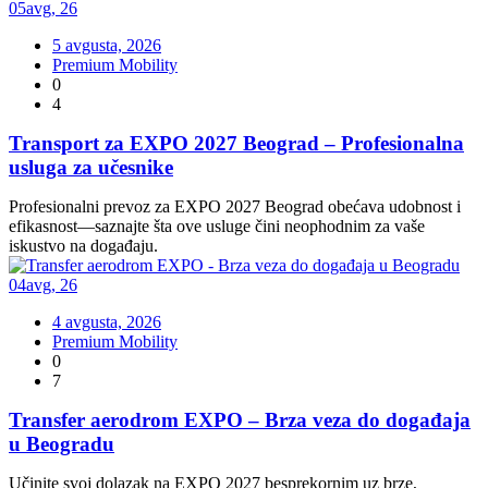
05
avg
,
26
5 avgusta, 2026
Premium Mobility
0
4
Transport za EXPO 2027 Beograd – Profesionalna
usluga za učesnike
Profesionalni prevoz za EXPO 2027 Beograd obećava udobnost i
efikasnost—saznajte šta ove usluge čini neophodnim za vaše
iskustvo na događaju.
04
avg
,
26
4 avgusta, 2026
Premium Mobility
0
7
Transfer aerodrom EXPO – Brza veza do događaja
u Beogradu
Učinite svoj dolazak na EXPO 2027 besprekornim uz brze,