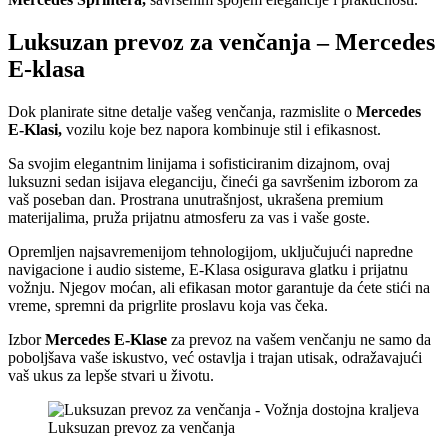
Luksuzan prevoz za venčanja – Mercedes
E-klasa
Dok planirate sitne detalje vašeg venčanja, razmislite o
Mercedes
E-Klasi,
vozilu koje bez napora kombinuje stil i efikasnost.
Sa svojim elegantnim linijama i sofisticiranim dizajnom, ovaj
luksuzni sedan isijava eleganciju, čineći ga savršenim izborom za
vaš poseban dan. Prostrana unutrašnjost, ukrašena premium
materijalima, pruža prijatnu atmosferu za vas i vaše goste.
Opremljen najsavremenijom tehnologijom, uključujući napredne
navigacione i audio sisteme, E-Klasa osigurava glatku i prijatnu
vožnju. Njegov moćan, ali efikasan motor garantuje da ćete stići na
vreme, spremni da prigrlite proslavu koja vas čeka.
Izbor
Mercedes E-Klase
za prevoz na vašem venčanju ne samo da
poboljšava vaše iskustvo, već ostavlja i trajan utisak, odražavajući
vaš ukus za lepše stvari u životu.
Luksuzan prevoz za venčanja