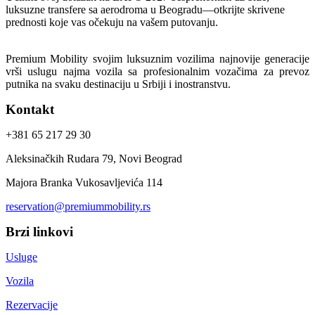
luksuzne transfere sa aerodroma u Beogradu—otkrijte skrivene
prednosti koje vas očekuju na vašem putovanju.
Premium Mobility svojim luksuznim vozilima najnovije generacije
vrši uslugu najma vozila sa profesionalnim vozačima za prevoz
putnika na svaku destinaciju u Srbiji i inostranstvu.
Kontakt
+381 65 217 29 30
Aleksinačkih Rudara 79, Novi Beograd
Majora Branka Vukosavljevića 114
reservation@premiummobility.rs
Brzi linkovi
Usluge
Vozila
Rezervacije