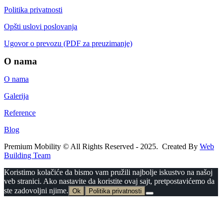
Politika privatnosti
Opšti uslovi poslovanja
Ugovor o prevozu (PDF za preuzimanje)
O nama
O nama
Galerija
Reference
Blog
Premium Mobility © All Rights Reserved - 2025. Created By
Web
Building Team
Koristimo kolačiće da bismo vam pružili najbolje iskustvo na našoj
veb stranici. Ako nastavite da koristite ovaj sajt, pretpostavićemo da
ste zadovoljni njime.
Ok
Politika privatnosti