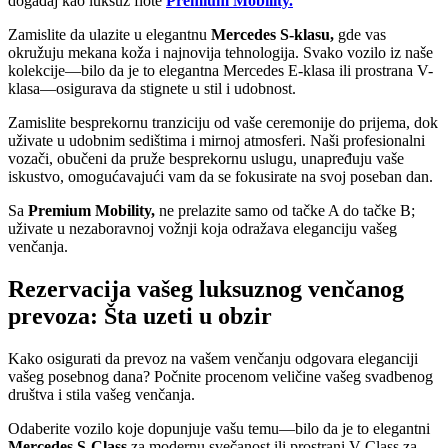
događaj kao luksuz flote
Premium Mobility.
Zamislite da ulazite u elegantnu
Mercedes S-klasu,
gde vas
okružuju mekana koža i najnovija tehnologija. Svako vozilo iz naše
kolekcije—bilo da je to elegantna Mercedes E-klasa ili prostrana V-
klasa—osigurava da stignete u stil i udobnost.
Zamislite besprekornu tranziciju od vaše ceremonije do prijema, dok
uživate u udobnim sedištima i mirnoj atmosferi. Naši profesionalni
vozači, obučeni da pruže besprekornu uslugu, unapređuju vaše
iskustvo, omogućavajući vam da se fokusirate na svoj poseban dan.
Sa
Premium Mobility,
ne prelazite samo od tačke A do tačke B;
uživate u nezaboravnoj vožnji koja odražava eleganciju vašeg
venčanja.
Rezervacija vašeg luksuznog venčanog
prevoza: Šta uzeti u obzir
Kako osigurati da prevoz na vašem venčanju odgovara eleganciji
vašeg posebnog dana? Počnite procenom veličine vašeg svadbenog
društva i stila vašeg venčanja.
Odaberite vozilo koje dopunjuje vašu temu—bilo da je to elegantni
Mercedes S-Class
za modernu svečanost ili prostrani V-Class za