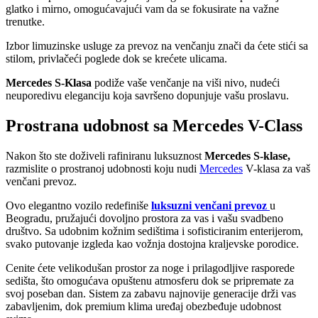
glatko i mirno, omogućavajući vam da se fokusirate na važne
trenutke.
Izbor limuzinske usluge za prevoz na venčanju znači da ćete stići sa
stilom, privlačeći poglede dok se krećete ulicama.
Mercedes S-Klasa
podiže vaše venčanje na viši nivo, nudeći
neuporedivu eleganciju koja savršeno dopunjuje vašu proslavu.
Prostrana udobnost sa Mercedes V-Class
Nakon što ste doživeli rafiniranu luksuznost
Mercedes S-klase,
razmislite o prostranoj udobnosti koju nudi
Mercedes
V-klasa za vaš
venčani prevoz.
Ovo elegantno vozilo redefiniše
luksuzni venčani prevoz
u
Beogradu, pružajući dovoljno prostora za vas i vašu svadbeno
društvo. Sa udobnim kožnim sedištima i sofisticiranim enterijerom,
svako putovanje izgleda kao vožnja dostojna kraljevske porodice.
Cenite ćete velikodušan prostor za noge i prilagodljive rasporede
sedišta, što omogućava opuštenu atmosferu dok se pripremate za
svoj poseban dan. Sistem za zabavu najnovije generacije drži vas
zabavljenim, dok premium klima uređaj obezbeđuje udobnost