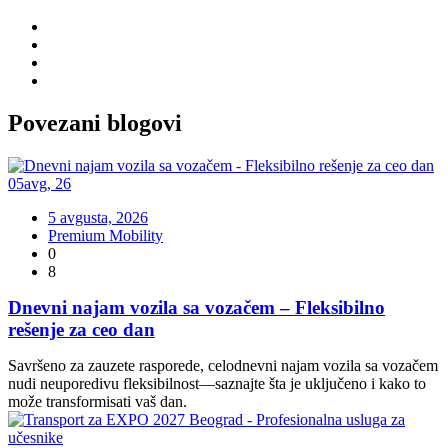
Povezani
blogovi
05
avg
,
26
5 avgusta, 2026
Premium Mobility
0
8
Dnevni najam vozila sa vozačem – Fleksibilno
rešenje za ceo dan
Savršeno za zauzete rasporede, celodnevni najam vozila sa vozačem
nudi neuporedivu fleksibilnost—saznajte šta je uključeno i kako to
može transformisati vaš dan.