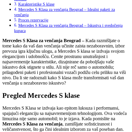
Karakteristike S klase
Mercedes S Klasa za venčanja Beograd – Idealni paketi za
venčanja
Proces rezervacije
Mercedes S Klasa za venčanja Beograd – Iskustva i svedočenja
kupaca
Mercedes S Klasa za venčanja Beograd –
Kada razmišljate o
tome kako da vaš dan venčanja učinite zaista nezaboravnim, izbor
prevoza igra ključnu ulogu, a Mercedes S klasa se izdvaja svojom
elegancijom i udobnošću. Cenite prostranu unutrašnjost i
najsavremenije karakteristike, dizajnirane da poboljšaju vaše
iskustvo dok stignete u stilu. Ali nije reč samo o automobilu;
prilagođeni paketi i profesionalni vozači podižu celu priliku na viši
nivo. Da li ste radoznali kako S klasa može transformisati vaš dan
venčanja u nezaboravno iskustvo?
Pregled Mercedes S klase
Mercedes S Klasa se izdvaja kao epitom luksuza i performansi,
spajajući eleganciju sa najsavremenijom tehnologijom. Ova vodeća
limuzina nije samo automobil; to je izjava. Kada pomislite na
Mercedes S Klasa za venčanja
, zamišljate sofisticiranost i
veličanstvenost, što ga čini idealnim izborom za vaš poseban dan.