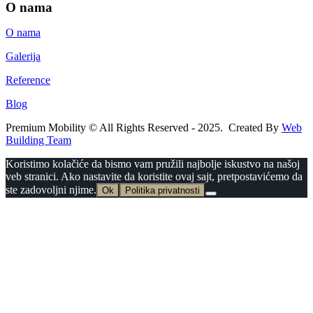
O nama
O nama
Galerija
Reference
Blog
Premium Mobility © All Rights Reserved - 2025. Created By
Web
Building Team
Koristimo kolačiće da bismo vam pružili najbolje iskustvo na našoj
veb stranici. Ako nastavite da koristite ovaj sajt, pretpostavićemo da
ste zadovoljni njime.
Ok
Politika privatnosti