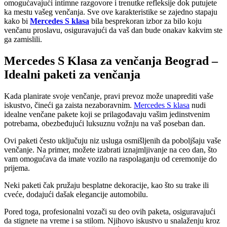
omogućavajući intimne razgovore i trenutke refleksije dok putujete
ka mestu vašeg venčanja. Sve ove karakteristike se zajedno stapaju
kako bi
Mercedes S klasa
bila besprekoran izbor za bilo koju
venčanu proslavu, osiguravajući da vaš dan bude onakav kakvim ste
ga zamislili.
Mercedes S Klasa za venčanja Beograd –
Idealni paketi za venčanja
Kada planirate svoje venčanje, pravi prevoz može unaprediti vaše
iskustvo, čineći ga zaista nezaboravnim.
Mercedes S klasa
nudi
idealne venčane pakete koji se prilagođavaju vašim jedinstvenim
potrebama, obezbeđujući luksuznu vožnju na vaš poseban dan.
Ovi paketi često uključuju niz usluga osmišljenih da poboljšaju vaše
venčanje. Na primer, možete izabrati iznajmljivanje na ceo dan, što
vam omogućava da imate vozilo na raspolaganju od ceremonije do
prijema.
Neki paketi čak pružaju besplatne dekoracije, kao što su trake ili
cveće, dodajući dašak elegancije automobilu.
Pored toga, profesionalni vozači su deo ovih paketa, osiguravajući
da stignete na vreme i sa stilom. Njihovo iskustvo u snalaženju kroz