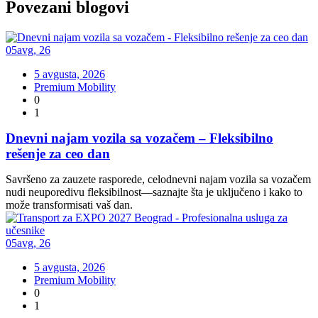
Povezani
blogovi
05
avg
,
26
5 avgusta, 2026
Premium Mobility
0
1
Dnevni najam vozila sa vozačem – Fleksibilno
rešenje za ceo dan
Savršeno za zauzete rasporede, celodnevni najam vozila sa vozačem
nudi neuporedivu fleksibilnost—saznajte šta je uključeno i kako to
može transformisati vaš dan.
05
avg
,
26
5 avgusta, 2026
Premium Mobility
0
1