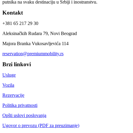
putnika na svaku destinaciju u Srbiji i inostranstvu.
Kontakt
+381 65 217 29 30
Aleksinačkih Rudara 79, Novi Beograd
Majora Branka Vukosavljevića 114
reservation@premiummobility.rs
Brzi linkovi
Usluge
Vozila
Rezervacije
Politika privatnosti
Opšti uslovi poslovanja
Ugovor o prevozu (PDF za preuzimanje)