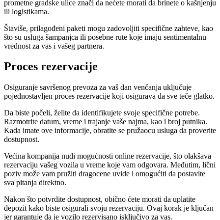
prometne gradske ulice znači da nećete morati da brinete o kašnjenju
ili logistikama.
Štaviše, prilagođeni paketi mogu zadovoljiti specifične zahteve, kao
što su usluga šampanjca ili posebne rute koje imaju sentimentalnu
vrednost za vas i vašeg partnera.
Proces rezervacije
Osiguranje savršenog prevoza za vaš dan venčanja uključuje
pojednostavljen proces rezervacije koji osigurava da sve teče glatko.
Da biste počeli, želite da identifikujete svoje specifične potrebe.
Razmotrite datum, vreme i trajanje vaše najma, kao i broj putnika.
Kada imate ove informacije, obratite se pružaocu usluga da proverite
dostupnost.
Većina kompanija nudi mogućnosti online rezervacije, što olakšava
rezervaciju vašeg vozila u vreme koje vam odgovara. Međutim, lični
poziv može vam pružiti dragocene uvide i omogućiti da postavite
sva pitanja direktno.
Nakon što potvrdite dostupnost, obično ćete morati da uplatite
depozit kako biste osigurali svoju rezervaciju. Ovaj korak je ključan
jer garantuje da je vozilo rezervisano isključivo za vas.