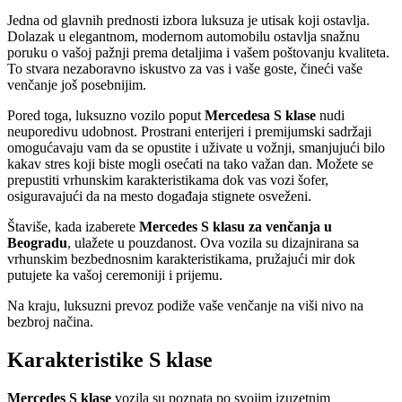
Jedna od glavnih prednosti izbora luksuza je utisak koji ostavlja.
Dolazak u elegantnom, modernom automobilu ostavlja snažnu
poruku o vašoj pažnji prema detaljima i vašem poštovanju kvaliteta.
To stvara nezaboravno iskustvo za vas i vaše goste, čineći vaše
venčanje još posebnijim.
Pored toga, luksuzno vozilo poput
Mercedesa S klase
nudi
neuporedivu udobnost. Prostrani enterijeri i premijumski sadržaji
omogućavaju vam da se opustite i uživate u vožnji, smanjujući bilo
kakav stres koji biste mogli osećati na tako važan dan. Možete se
prepustiti vrhunskim karakteristikama dok vas vozi šofer,
osiguravajući da na mesto događaja stignete osveženi.
Štaviše, kada izaberete
Mercedes S klasu za venčanja u
Beogradu
, ulažete u pouzdanost. Ova vozila su dizajnirana sa
vrhunskim bezbednosnim karakteristikama, pružajući mir dok
putujete ka vašoj ceremoniji i prijemu.
Na kraju, luksuzni prevoz podiže vaše venčanje na viši nivo na
bezbroj načina.
Karakteristike S klase
Mercedes S klase
vozila su poznata po svojim izuzetnim