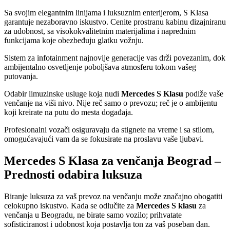
Sa svojim elegantnim linijama i luksuznim enterijerom, S Klasa
garantuje nezaboravno iskustvo. Cenite prostranu kabinu dizajniranu
za udobnost, sa visokokvalitetnim materijalima i naprednim
funkcijama koje obezbeđuju glatku vožnju.
Sistem za infotainment najnovije generacije vas drži povezanim, dok
ambijentalno osvetljenje poboljšava atmosferu tokom vašeg
putovanja.
Odabir limuzinske usluge koja nudi
Mercedes S Klasu
podiže vaše
venčanje na viši nivo. Nije reč samo o prevozu; reč je o ambijentu
koji kreirate na putu do mesta događaja.
Profesionalni vozači osiguravaju da stignete na vreme i sa stilom,
omogućavajući vam da se fokusirate na proslavu vaše ljubavi.
Mercedes S Klasa za venčanja Beograd –
Prednosti odabira luksuza
Biranje luksuza za vaš prevoz na venčanju može značajno obogatiti
celokupno iskustvo. Kada se odlučite za
Mercedes S klasu
za
venčanja u Beogradu, ne birate samo vozilo; prihvatate
sofisticiranost i udobnost koja postavlja ton za vaš poseban dan.