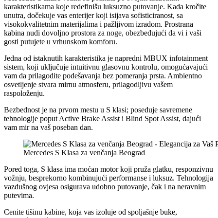
karakteristikama koje redefinišu luksuzno putovanje. Kada kročite
unutra, dočekuje vas enterijer koji isijava sofisticiranost, sa
visokokvalitetnim materijalima i pažljivom izradom. Prostrana
kabina nudi dovoljno prostora za noge, obezbeđujući da vi i vaši
gosti putujete u vrhunskom komforu.
Jedna od istaknutih karakteristika je napredni MBUX infotainment
sistem, koji uključuje intuitivnu glasovnu kontrolu, omogućavajući
vam da prilagodite podešavanja bez pomeranja prsta. Ambientno
osvetljenje stvara mirnu atmosferu, prilagodljivu vašem
raspoloženju.
Bezbednost je na prvom mestu u S klasi; poseduje savremene
tehnologije poput Active Brake Assist i Blind Spot Assist, dajući
vam mir na vaš poseban dan.
Mercedes S Klasa za venčanja Beograd
Pored toga, S klasa ima moćan motor koji pruža glatku, responzivnu
vožnju, besprekorno kombinujući performanse i luksuz. Tehnologija
vazdušnog ovjesa osigurava udobno putovanje, čak i na neravnim
putevima.
Cenite tišinu kabine, koja vas izoluje od spoljašnje buke,