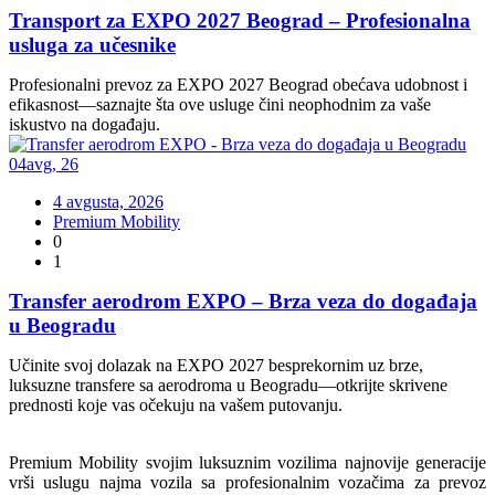
Transport za EXPO 2027 Beograd – Profesionalna
usluga za učesnike
Profesionalni prevoz za EXPO 2027 Beograd obećava udobnost i
efikasnost—saznajte šta ove usluge čini neophodnim za vaše
iskustvo na događaju.
04
avg
,
26
4 avgusta, 2026
Premium Mobility
0
1
Transfer aerodrom EXPO – Brza veza do događaja
u Beogradu
Učinite svoj dolazak na EXPO 2027 besprekornim uz brze,
luksuzne transfere sa aerodroma u Beogradu—otkrijte skrivene
prednosti koje vas očekuju na vašem putovanju.
Premium Mobility svojim luksuznim vozilima najnovije generacije
vrši uslugu najma vozila sa profesionalnim vozačima za prevoz