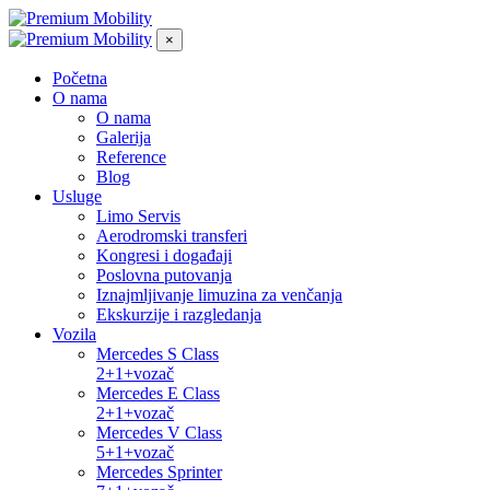
×
Početna
O nama
O nama
Galerija
Reference
Blog
Usluge
Limo Servis
Aerodromski transferi
Kongresi i događaji
Poslovna putovanja
Iznajmljivanje limuzina za venčanja
Ekskurzije i razgledanja
Vozila
Mercedes S Class
2+1+vozač
Mercedes E Class
2+1+vozač
Mercedes V Class
5+1+vozač
Mercedes Sprinter