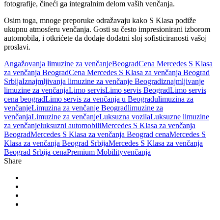
fotografije, čineći ga integralnim delom vaših venčanja.
Osim toga, mnoge preporuke odražavaju kako S Klasa podiže
ukupnu atmosferu venčanja. Gosti su često impresionirani izborom
automobila, i otkrićete da dodaje dodatni sloj sofisticiranosti vašoj
proslavi.
Angažovanja limuzine za venčanje
Beograd
Cena Mercedes S Klasa
za venčanja Beograd
Cena Mercedes S Klasa za venčanja Beograd
Srbija
Iznajmljivanja limuzine za venčanje Beograd
iznajmljivanje
limuzine za venčanja
Limo servis
Limo servis Beograd
Limo servis
cena beograd
Limo servis za venčanja u Beogradu
limuzina za
venčanje
Limuzina za venčanje Beograd
limuzine za
venčanja
Limuzine za venčanje
Luksuzna vozila
Luksuzne limuzine
za venčanje
luksuzni automobili
Mercedes S Klasa za venčanja
Beograd
Mercedes S Klasa za venčanja Beograd cena
Mercedes S
Klasa za venčanja Beograd Srbija
Mercedes S Klasa za venčanja
Beograd Srbija cena
Premium Mobility
venčanja
Share