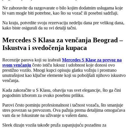
Ne zaboravite da razgovarate o bilo kojim dodatnim uslugama koje
bi vam mogle biti potrebne, kao što su vozač ili posebni sadržaji.
Na kraju, potvrdite svoju rezervaciju nedelju dana pre velikog dana,
kako biste osigurali da su svi detalji tačni.
Mercedes S Klasa za venčanja Beograd –
Iskustva i svedočenja kupaca
Recenzije parova koji su izabrali
Mercedes S Klase za prevoz na
svom venčanju
često ističu luksuz i udobnost koje donosi ovo
prestižno vozilo. Mnogi kupci opisuju glatku vožnju i prostrano
unutrašnjost kao ključne elemente koji su poboljšali njihovo iskustvo
venčanja.
Kada zakoračite u S Klasu, obavija vas svet elegancije, što ga čini
pogodnim izborom za ovako posebnu priliku.
Parovi često pominju profesionalnost i tačnost vozača, što smanjuje
stres povezan sa prevozom. Ova pažnja prema detaljima omogućava
vam da se fokusirate na uživanje u vašem danu.
Sleek dizajn vozila takođe pruža zapanjujuću pozadinu za