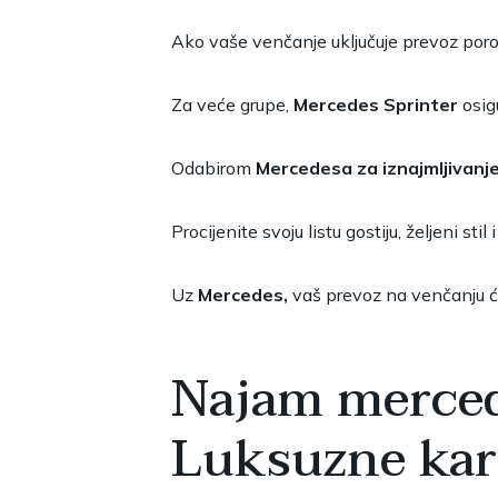
Ako vaše venčanje uključuje prevoz porodi
Za veće grupe,
Mercedes Sprinter
osigu
Odabirom
Mercedesa za iznajmljivanj
Procijenite svoju listu gostiju, željeni s
Uz
Mercedes,
vaš prevoz na venčanju ć
Najam merced
Luksuzne kar