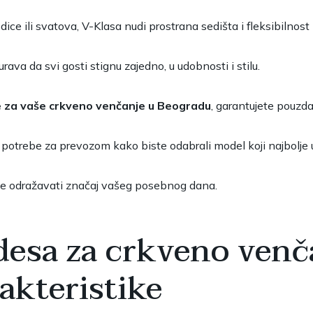
ce ili svatova, V-Klasa nudi prostrana sedišta i fleksibilnost 
rava da svi gosti stignu zajedno, u udobnosti i stilu.
e za vaše crkveno venčanje u Beogradu
, garantujete pouzda
til i potrebe za prevozom kako biste odabrali model koji najbolj
e odražavati značaj vašeg posebnog dana.
esa za crkveno venč
akteristike