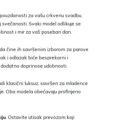
i pouzdanosti za vašu crkvenu svadbu.
j svečanosti. Svaki model odlikuje se
bnost i mir za vaš poseban dan.
rada čine ih savršenim izborom za parove
k i odlazak biće besprekorni i
ti dodatno doprinose udobnosti.
udi klasični luksuz, savršen za mladence
ije. Oba modela obećavaju profinjeno
iju
. Ostavite utisak prevozom koji