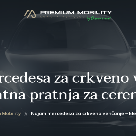
cedesa za crkveno 
tna pratnja za cer
 Mobility
Najam mercedesa za crkveno venčanje – Ele