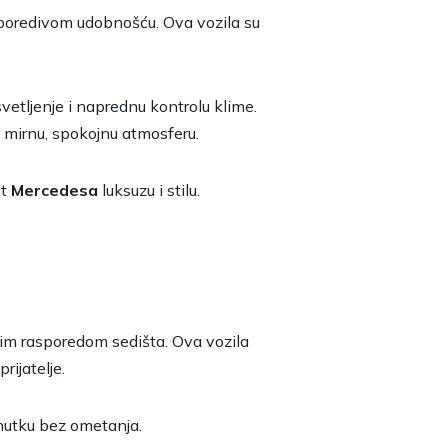
uporedivom udobnošću. Ova vozila su
svetljenje i naprednu kontrolu klime.
 mirnu, spokojnu atmosferu.
st
Mercedesa
luksuzu i stilu.
nim rasporedom sedišta. Ova vozila
rijatelje.
nutku bez ometanja.