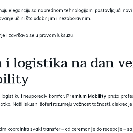
ju eleganciju sa naprednom tehnologijom, postavljajući novi
tovanje učini što udobnijim i nezaboravnim.
e i završava se u pravom luksuzu.
 i logistika na dan v
lity
logistiku i neuporediv komfor.
Premium Mobility
pruža profes
tko. Naši iskusni šoferi razumeju važnost tačnosti, diskrecije
tim koordinira svaki transfer – od ceremonije do recepcije – s