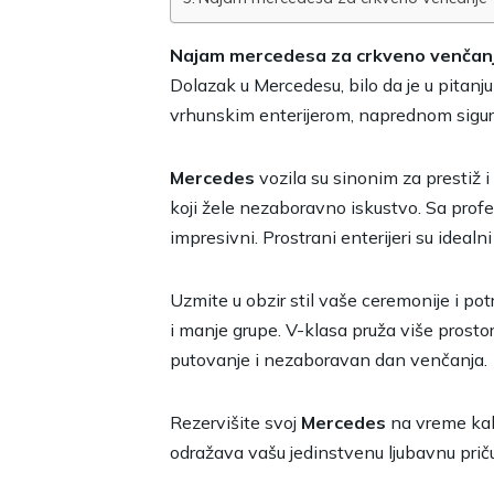
Najam mercedesa za crkveno venčanj
Dolazak u Mercedesu, bilo da je u pitanj
vrhunskim enterijerom, naprednom sigu
Mercedes
vozila su sinonim za prestiž 
koji žele nezaboravno iskustvo. Sa prof
impresivni. Prostrani enterijeri su idea
Uzmite u obzir stil vaše ceremonije i po
i manje grupe. V-klasa pruža više prosto
putovanje i nezaboravan dan venčanja.
Rezervišite svoj
Mercedes
na vreme kak
odražava vašu jedinstvenu ljubavnu priču