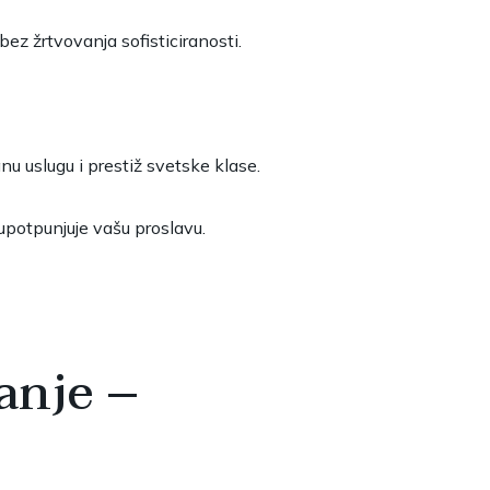
bez žrtvovanja sofisticiranosti.
nu uslugu i prestiž svetske klase.
e upotpunjuje vašu proslavu.
anje –