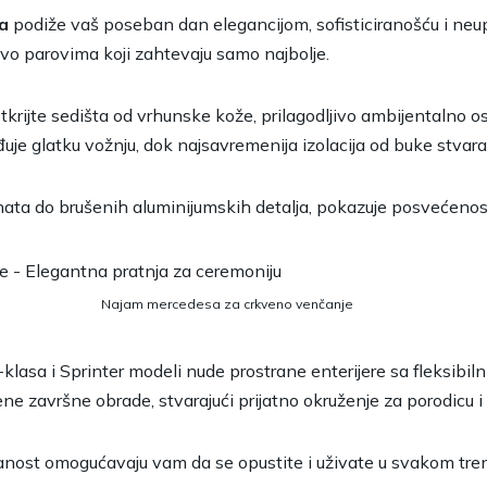
a
podiže vaš poseban dan elegancijom, sofisticiranošću i ne
vo parovima koji zahtevaju samo najbolje.
otkrijte sedišta od vrhunske kože, prilagodljivo ambijentalno o
e glatku vožnju, dok najsavremenija izolacija od buke stvara
enata do brušenih aluminijumskih detalja, pokazuje posvećeno
Najam mercedesa za crkveno venčanje
asa i Sprinter modeli nude prostrane enterijere sa fleksibil
ne završne obrade, stvarajući prijatno okruženje za porodicu i p
zanost omogućavaju vam da se opustite i uživate u svakom tre