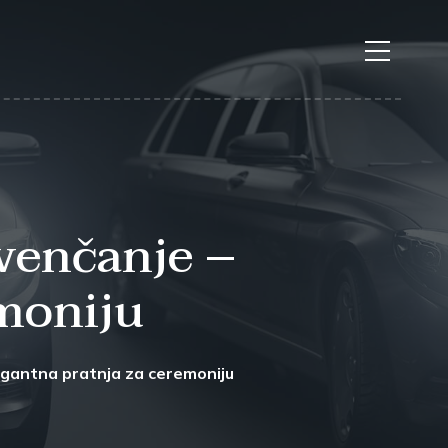
venčanje –
emoniju
gantna pratnja za ceremoniju