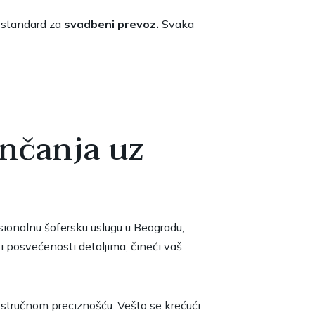
 standard za
svadbeni prevoz.
Svaka
enčanja uz
ionalnu šofersku uslugu u Beogradu,
 i posvećenosti detaljima, čineći vaš
a stručnom preciznošću. Vešto se krećući