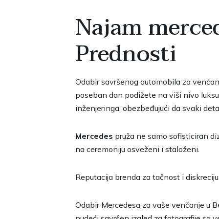
Najam merced
Prednosti
Odabir savršenog automobila za venčanj
poseban dan podižete na viši nivo luks
inženjeringa, obezbeđujući da svaki det
Mercedes
pruža ne samo sofisticiran diz
na ceremoniju osveženi i staloženi.
Reputacija brenda za tačnost i diskreci
Odabir Mercedesa za vaše venčanje u Beo
nudeći savršen izgled za fotografije sa 