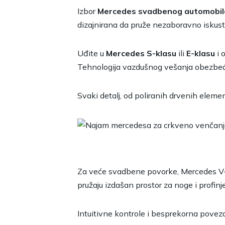
Izbor
Mercedes svadbenog automobil
dizajnirana da pruže nezaboravno iskust
Uđite u
Mercedes S-klasu
ili
E-klasu
i 
Tehnologija vazdušnog vešanja obezbeđuj
Svaki detalj, od poliranih drvenih elem
Za veće svadbene povorke, Mercedes V-kl
pružaju izdašan prostor za noge i profinje
Intuitivne kontrole i besprekorna pove