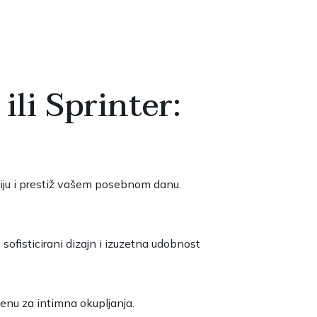
ili Sprinter:
iju i prestiž vašem posebnom danu.
sofisticirani dizajn i izuzetna udobnost
šenu za intimna okupljanja.