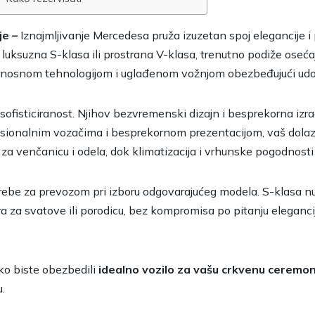
e –
Iznajmljivanje Mercedesa pruža izuzetan spoj elegancije 
u luksuzna S-klasa ili prostrana V-klasa, trenutno podiže oseća
rnosnom tehnologijom i uglađenom vožnjom obezbeđujući udo
i sofisticiranost. Njihov bezvremenski dizajn i besprekorna iz
esionalnim vozačima i besprekornom prezentacijom, vaš dolaza
lni za venčanicu i odela, dok klimatizacija i vrhunske pogodnos
trebe za prevozom pri izboru odgovarajućeg modela. S-klasa n
ra za svatove ili porodicu, bez kompromisa po pitanju eleganc
o biste obezbedili
idealno vozilo za vašu crkvenu ceremon
.