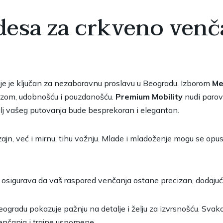
esa za crkveno venč
e je ključan za nezaboravnu proslavu u Beogradu. Izborom
Me
uzom, udobnošću i pouzdanošću.
Premium Mobility
nudi paro
alj vašeg putovanja bude besprekoran i elegantan.
ajn, već i mirnu, tihu vožnju. Mlade i mladoženje mogu se opusti
ju osigurava da vaš raspored venčanja ostane precizan, dodaju
gradu pokazuje pažnju na detalje i želju za izvrsnošću. Svak
venčanja i trajne uspomene.