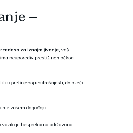
anje –
rcedesa za iznajmljivanje,
vaš
vima neuporediv prestiž nemačkog
ti u prefinjenoj unutrašnjosti, dolazeći
ći mir vašem događaju.
o vozilo je besprekorno održavano,