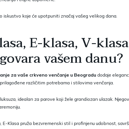
 iskustvo koje će upotpuniti značaj vašeg velikog dana.
sa, E-klasa, V-klasa 
dgovara vašem danu?
vanje za vaše crkveno venčanje u Beogradu
dodaje eleganc
prilagođene različitim potrebama i stilovima venčanja.
uksuza, idealan za parove koji žele grandiozan ulazak. Njegov 
eremoniju.
ju, E-Klasa pruža bezvremenski stil i profinjenu udobnost, savr