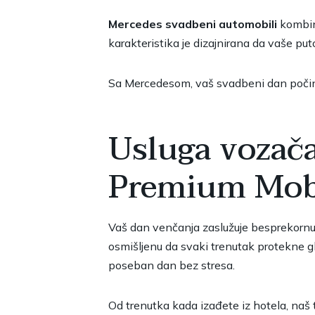
Mercedes svadbeni automobili
kombinu
karakteristika je dizajnirana da vaše pu
Sa Mercedesom, vaš svadbeni dan počinj
Usluga vozača
Premium Mobi
Vaš dan venčanja zaslužuje besprekornu 
osmišljenu da svaki trenutak protekne gla
poseban dan bez stresa.
Od trenutka kada izađete iz hotela, naš 