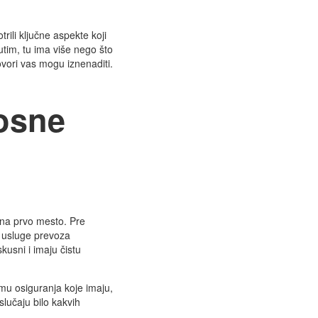
trili ključne aspekte koji
tim, tu ima više nego što
ovori vas mogu iznenaditi.
osne
 na prvo mesto. Pre
i usluge prevoza
usni i imaju čistu
bimu osiguranja koje imaju,
lučaju bilo kakvih