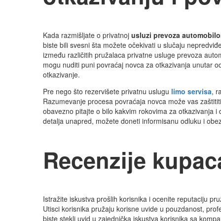
Kada razmišljate o privatnoj
usluzi prevoza automobil
biste bili svesni šta možete očekivati u slučaju nepredv
između različitih pružalaca privatne usluge prevoza aut
mogu nuditi puni povraćaj novca za otkazivanja unutar 
otkazivanje.
Pre nego što rezervišete privatnu uslugu
limo servisa
, r
Razumevanje procesa povraćaja novca može vas zaštititi 
obavezno pitajte o bilo kakvim rokovima za otkazivanja i da
detalja unapred, možete doneti informisanu odluku i ob
Recenzije kupaca
Istražite iskustva prošlih korisnika i ocenite reputaciju p
Utisci korisnika pružaju korisne uvide u pouzdanost, pr
biste stekli uvid u zajednička iskustva korisnika sa komp