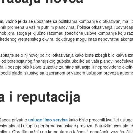
om,
važno je da se upoznate sa politikama kompanije o otkazivanjima i
iđenih promena u vašim putnim planovima. Politike otkazivanja i povraća
omobilom, stoga je ključno razumeti specifične uslove kompanije koju r
određenog vremenskog okvira, dok druge mogu imati nepovratnu akontac
aspitajte se o njihovoj politici otkazivanja kako biste izbegli bilo kakva i
od potencijalnog finansijskog gubitka ukoliko se vaši planovi neoček
 li postoje bilo kakve izuzetke za hitne situacije ili nepredviđene okoln
ezbediti glađe iskustvo sa izabranom privatnom uslugom prevoza autom
 i reputacija
ružaoca privatne
usluge limo servisa
kako biste procenili kvalitet uslug
ofesionalnost i ukupnu performansu usluge prevoza. Potražite učestale 
anijom. Obratite pažnju na komentare o tačnosti, ponašanju vozača, čisto