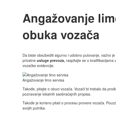
Angažovanje limo
obuka vozača
Da biste obezbedili sigurno i udobno putovanje, važno je 
privatne
usluge prevoza,
raspitajte se o kvalifikacijama
vozačke evidencije.
Angažovanje limo servisa
Takođe, pitajte o obuci vozača. Vozači bi trebalo da pro
poznavanje lokalnih saobraćajnih propisa.
Takođe je korisno pitati o procesu provere vozača. Pouzd
svojih putnika.