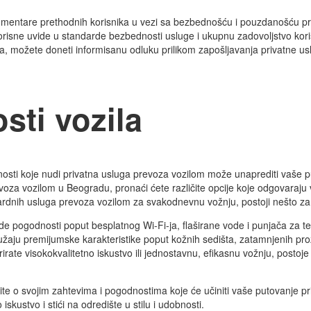
te komentare prethodnih korisnika u vezi sa bezbednošću i pouzdanošću p
orisne uvide u standarde bezbednosti usluge i ukupnu zadovoljstvo ko
a, možete doneti informisanu odluku prilikom zapošljavanja privatne u
sti vozila
dnosti koje nudi privatna usluga prevoza vozilom može unaprediti vaše
prevoza vozilom u Beogradu, pronaći ćete različite opcije koje odgovara
dardnih usluga prevoza vozilom za svakodnevnu vožnju, postoji nešto z
e pogodnosti poput besplatnog Wi-Fi-ja, flaširane vode i punjača za te
žaju premijumske karakteristike poput kožnih sedišta, zatamnjenih prozo
rate visokokvalitetno iskustvo ili jednostavnu, efikasnu vožnju, postoje o
ite o svojim zahtevima i pogodnostima koje će učiniti vaše putovanje pr
skustvo i stići na odredište u stilu i udobnosti.