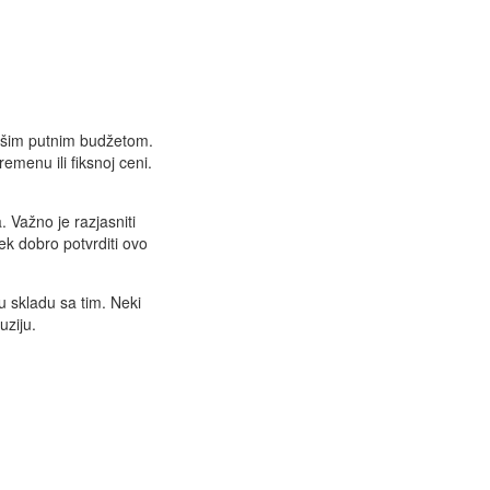
vašim putnim budžetom.
emenu ili fiksnoj ceni.
 Važno je razjasniti
ek dobro potvrditi ovo
u skladu sa tim. Neki
uziju.