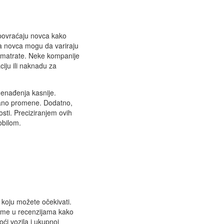
 povraćaju novca kako
ja novca mogu da variraju
azmatrate. Neke kompanije
iju ili naknadu za
znenađenja kasnije.
ivano promene. Dodatno,
osti. Preciziranjem ovih
obilom.
e koju možete očekivati.
teme u recenzijama kako
ći vozila i ukupnoj