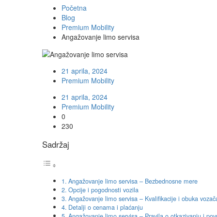
Početna
Blog
Premium Mobility
Angažovanje limo servisa
21 aprila, 2024
Premium Mobility
21 aprila, 2024
Premium Mobility
0
230
Sadržaj
Angažovanje limo servisa – Bezbednosne mere
Opcije i pogodnosti vozila
Angažovanje limo servisa – Kvalifikacije i obuka vozač
Detalji o cenama i plaćanju
Angažovanje limo servisa – Pravila o otkazivanju i po