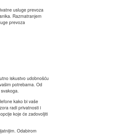
rivatne usluge prevoza
risnika. Razmatranjem
sluge prevoza
 putno iskustvo udobnošću
ju vašim potrebama. Od
a svakoga.
lefone kako bi vaše
ra radi privatnosti i
pcije koje će zadovoljiti
ijatnijim. Odabirom