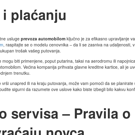
 i plaćanju
atne usluge
prevoza automobilom
ključno je za efikasno upravljanje 
om
, raspitajte se o modelu cenovnika – da li se zasniva na udaljenosti, vr
ukupan trošak vašeg putovanja.
ogu biti primenjene, poput putarina, taksi na aerodromu ili napojnica.
mobilom. Većina kompanija prihvata glavne kreditne kartice, ali je uv
ednjem trenutku.
e vrši unapred ili na kraju putovanja, može vam pomoći da se planirate 
budite sigurni da razumete ove uslove kako biste izbegli bilo kakvu konf
 servisa – Pravila o
vraćaju novca