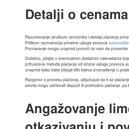
Detalji o cenama
Razumevanje strukture cenovnika i detalja plaćanja priv
Prilikom razmatranja privatne usluge prevoza
automobil
Poznavanje ovoga unapred pomoći će vam da procenite 
Dodatno, pitajte o eventualnim dodatnim naknadama koje m
prihvaćene metode plaćanja od strane usluge prevoza auto
unapred kako biste izbegli bilo kakva iznenađenja u posl
Razgovor o procesu plaćanja, uključujući da li se plaćanj
servisi mogu zahtevati depozit ili prethodno plaćanje, pa 
Angažovanje limo
otkazivanju i po