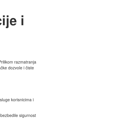
je i
Prilikom razmatranja
čke dozvole i čiste
sluge korisnicima i
obezbedile sigurnost