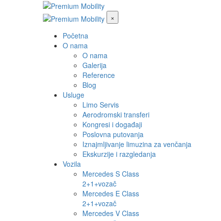
×
Početna
O nama
O nama
Galerija
Reference
Blog
Usluge
Limo Servis
Aerodromski transferi
Kongresi i događaji
Poslovna putovanja
Iznajmljivanje limuzina za venčanja
Ekskurzije i razgledanja
Vozila
Mercedes S Class
2+1+vozač
Mercedes E Class
2+1+vozač
Mercedes V Class