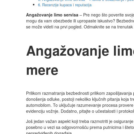
Recenzije kupaca i reputacija
Angažovanje limo servisa
– Pre nego što poverite svoj
mogu da vam obezbede ili upropaste iskustvo? Bezbednost
se može videti na prvi pogled. Odmaknite se na trenutak i
Angažovanje lim
mere
Prilikom razmatranja bezbednosti prilikom zapošljavanja
donošenja odluke, postoji nekoliko ključnih pitanja koja t
automobilom. To uključuje razumevanje procesa provere vo
evidenciju vožnje. Dodatno, pitajte o učestalosti i protoko
Još jedan važan aspekt koji treba razmotriti je osiguranj
posebno u vezi sa odgovornošću prema putnicima i šteto
nepredviđenih događaja.