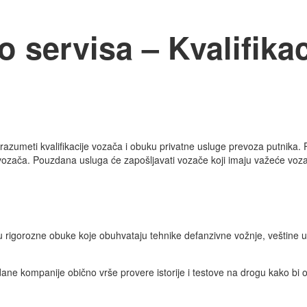
 servisa – Kvalifikaci
razumeti kvalifikacije vozača i obuku privatne usluge prevoza putnika. 
 vozača. Pouzdana usluga će zapošljavati vozače koji imaju važeće voza
đu rigorozne obuke koje obuhvataju tehnike defanzivne vožnje, veštine u
ane kompanije obično vrše provere istorije i testove na drogu kako bi 