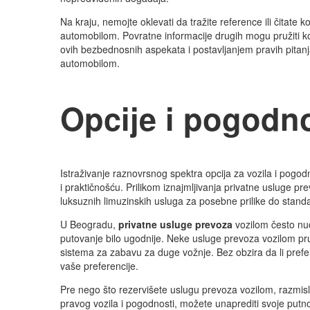
Na kraju, nemojte oklevati da tražite reference ili čita
automobilom. Povratne informacije drugih mogu pružiti k
ovih bezbednosnih aspekata i postavljanjem pravih pitanj
automobilom.
Opcije i pogodno
Istraživanje raznovrsnog spektra opcija za vozila i pogo
i praktičnošću. Prilikom iznajmljivanja privatne usluge 
luksuznih limuzinskih usluga za posebne prilike do stan
U Beogradu,
privatne usluge prevoza
vozilom često nud
putovanje bilo ugodnije. Neke usluge prevoza vozilom pru
sistema za zabavu za duge vožnje. Bez obzira da li preferi
vaše preferencije.
Pre nego što rezervišete uslugu prevoza vozilom, razmisl
pravog vozila i pogodnosti, možete unaprediti svoje putno i