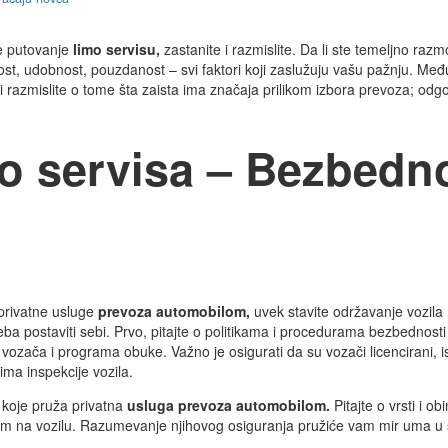
e putovanje
limo servisu,
zastanite i razmislite. Da li ste temeljno razmo
, udobnost, pouzdanost – svi faktori koji zaslužuju vašu pažnju. Među
 razmislite o tome šta zaista ima značaja prilikom izbora prevoza; odg
o servisa – Bezbedn
 privatne usluge
prevoza automobilom,
uvek stavite održavanje vozila
reba postaviti sebi. Prvo, pitajte o politikama i procedurama bezbednost
zača i programa obuke. Važno je osigurati da su vozači licencirani, isk
lima inspekcije vozila.
e koje pruža privatna
usluga prevoza automobilom.
Pitajte o vrsti i o
m na vozilu. Razumevanje njihovog osiguranja pružiće vam mir uma u s