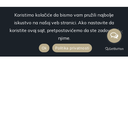
Koristimo kolačiće da bismo vam pružili najbolje
iskustvo na našoj veb stranici. Ako nastavite da
koristite ovaj sajt, pretpostavićemo da ste zadovoljni
njime.
Ok
Politika privatnosti
Premium Mobility svojim luksuznim vozilima najnovije generacije
vrši uslugu najma vozila sa profesionalnim vozačima za prevoz
putnika na svaku destinaciju u Srbiji i inostranstvu.
Kontakt
+381 65 217 29 30