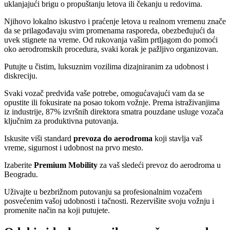
uklanjajući brigu o propuštanju letova ili čekanju u redovima.
Njihovo lokalno iskustvo i praćenje letova u realnom vremenu znače
da se prilagođavaju svim promenama rasporeda, obezbeđujući da
uvek stignete na vreme. Od rukovanja vašim prtljagom do pomoći
oko aerodromskih procedura, svaki korak je pažljivo organizovan.
Putujte u čistim, luksuznim vozilima dizajniranim za udobnost i
diskreciju.
Svaki vozač predviđa vaše potrebe, omogućavajući vam da se
opustite ili fokusirate na posao tokom vožnje. Prema istraživanjima
iz industrije, 87% izvršnih direktora smatra pouzdane usluge vozača
ključnim za produktivna putovanja.
Iskusite viši standard
prevoza do aerodroma
koji stavlja vaš
vreme, sigurnost i udobnost na prvo mesto.
Izaberite
Premium Mobility
za vaš sledeći prevoz do aerodroma u
Beogradu.
Uživajte u bezbrižnom putovanju sa profesionalnim vozačem
posvećenim vašoj udobnosti i tačnosti. Rezervišite svoju vožnju i
promenite način na koji putujete.