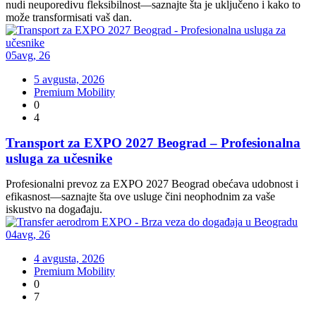
nudi neuporedivu fleksibilnost—saznajte šta je uključeno i kako to
može transformisati vaš dan.
05
avg
,
26
5 avgusta, 2026
Premium Mobility
0
4
Transport za EXPO 2027 Beograd – Profesionalna
usluga za učesnike
Profesionalni prevoz za EXPO 2027 Beograd obećava udobnost i
efikasnost—saznajte šta ove usluge čini neophodnim za vaše
iskustvo na događaju.
04
avg
,
26
4 avgusta, 2026
Premium Mobility
0
7