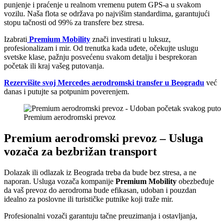
punjenje i praćenje u realnom vremenu putem GPS-a u svakom
vozilu. Naša flota se održava po najvišim standardima, garantujući
stopu tačnosti od 99% za transfere bez stresa.
Izabrati
Premium Mobility
znači investirati u luksuz,
profesionalizam i mir. Od trenutka kada uđete, očekujte uslugu
svetske klase, pažnju posvećenu svakom detalju i besprekoran
početak ili kraj vašeg putovanja.
Rezervišite svoj Mercedes aerodromski transfer u Beogradu
već
danas i putujte sa potpunim poverenjem.
Premium aerodromski prevoz
Premium aerodromski prevoz – Usluga
vozača za bezbrižan transport
Dolazak ili odlazak iz Beograda treba da bude bez stresa, a ne
naporan. Usluga vozača kompanije
Premium Mobility
obezbeđuje
da vaš prevoz do aerodroma bude efikasan, udoban i pouzdan
idealno za poslovne ili turističke putnike koji traže mir.
Profesionalni vozači garantuju tačne preuzimanja i ostavljanja,