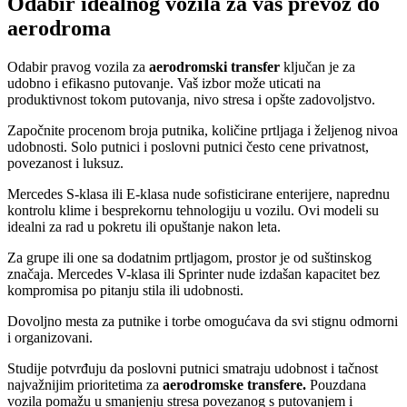
Odabir idealnog vozila za vaš prevoz do
aerodroma
Odabir pravog vozila za
aerodromski transfer
ključan je za
udobno i efikasno putovanje. Vaš izbor može uticati na
produktivnost tokom putovanja, nivo stresa i opšte zadovoljstvo.
Započnite procenom broja putnika, količine prtljaga i željenog nivoa
udobnosti. Solo putnici i poslovni putnici često cene privatnost,
povezanost i luksuz.
Mercedes S-klasa ili E-klasa nude sofisticirane enterijere, naprednu
kontrolu klime i besprekornu tehnologiju u vozilu. Ovi modeli su
idealni za rad u pokretu ili opuštanje nakon leta.
Za grupe ili one sa dodatnim prtljagom, prostor je od suštinskog
značaja. Mercedes V-klasa ili Sprinter nude izdašan kapacitet bez
kompromisa po pitanju stila ili udobnosti.
Dovoljno mesta za putnike i torbe omogućava da svi stignu odmorni
i organizovani.
Studije potvrđuju da poslovni putnici smatraju udobnost i tačnost
najvažnijim prioritetima za
aerodromske transfere.
Pouzdana
vozila pomažu u smanjenju stresa povezanog s putovanjem i