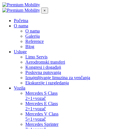
×
Početna
O nama
O nama
Galerija
Reference
Blog
Usluge
Limo Servis
Aerodromski transferi
Kongresi i događaji
Poslovna putovanja
Iznajmljivanje limuzina za venčanja
Ekskurzije i razgledanja
Vozila
Mercedes S Class
2+1+vozač
Mercedes E Class
2+1+vozač
Mercedes V Class
5+1+vozač
Mercedes Sprinter