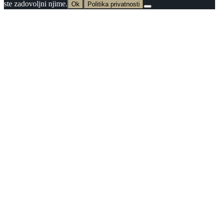
ste zadovoljni njime.
Ok
Politika privatnosti