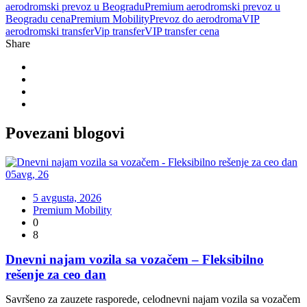
aerodromski prevoz u Beogradu
Premium aerodromski prevoz u
Beogradu cena
Premium Mobility
Prevoz do aerodroma
VIP
aerodromski transfer
Vip transfer
VIP transfer cena
Share
Povezani
blogovi
05
avg
,
26
5 avgusta, 2026
Premium Mobility
0
8
Dnevni najam vozila sa vozačem – Fleksibilno
rešenje za ceo dan
Savršeno za zauzete rasporede, celodnevni najam vozila sa vozačem