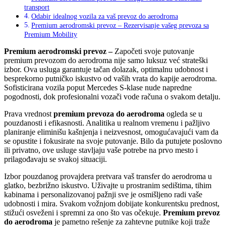
transport
Odabir idealnog vozila za vaš prevoz do aerodroma
Premium aerodromski prevoz – Rezervisanje vašeg prevoza sa
Premium Mobility
Premium aerodromski prevoz –
Započeti svoje putovanje
premium prevozom do aerodroma nije samo luksuz već strateški
izbor. Ova usluga garantuje tačan dolazak, optimalnu udobnost i
besprekorno putničko iskustvo od vaših vrata do kapije aerodroma.
Sofisticirana vozila poput Mercedes S-klase nude napredne
pogodnosti, dok profesionalni vozači vode računa o svakom detalju.
Prava vrednost
premium prevoza do aerodroma
ogleda se u
pouzdanosti i efikasnosti. Analitika u realnom vremenu i pažljivo
planiranje eliminišu kašnjenja i neizvesnost, omogućavajući vam da
se opustite i fokusirate na svoje putovanje. Bilo da putujete poslovno
ili privatno, ove usluge stavljaju vaše potrebe na prvo mesto i
prilagođavaju se svakoj situaciji.
Izbor pouzdanog provajdera pretvara vaš transfer do aerodroma u
glatko, bezbrižno iskustvo. Uživajte u prostranim sedištima, tihim
kabinama i personalizovanoj pažnji sve je osmišljeno radi vaše
udobnosti i mira. Svakom vožnjom dobijate konkurentsku prednost,
stižući osveženi i spremni za ono što vas očekuje.
Premium prevoz
do aerodroma
je pametno rešenje za zahtevne putnike koji traže