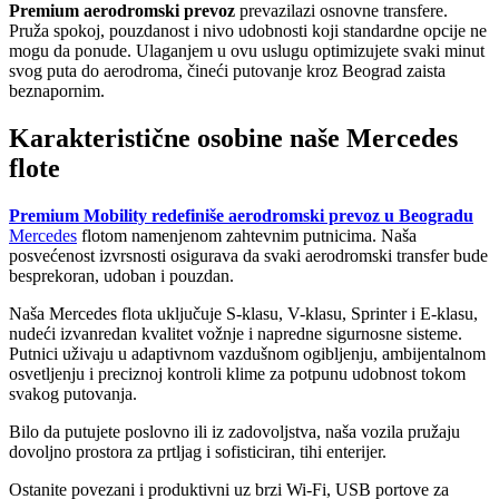
Premium aerodromski prevoz
prevazilazi osnovne transfere.
Pruža spokoj, pouzdanost i nivo udobnosti koji standardne opcije ne
mogu da ponude. Ulaganjem u ovu uslugu optimizujete svaki minut
svog puta do aerodroma, čineći putovanje kroz Beograd zaista
beznapornim.
Karakteristične osobine naše Mercedes
flote
Premium Mobility redefiniše aerodromski prevoz u Beogradu
Mercedes
flotom namenjenom zahtevnim putnicima. Naša
posvećenost izvrsnosti osigurava da svaki aerodromski transfer bude
besprekoran, udoban i pouzdan.
Naša Mercedes flota uključuje S-klasu, V-klasu, Sprinter i E-klasu,
nudeći izvanredan kvalitet vožnje i napredne sigurnosne sisteme.
Putnici uživaju u adaptivnom vazdušnom ogibljenju, ambijentalnom
osvetljenju i preciznoj kontroli klime za potpunu udobnost tokom
svakog putovanja.
Bilo da putujete poslovno ili iz zadovoljstva, naša vozila pružaju
dovoljno prostora za prtljag i sofisticiran, tihi enterijer.
Ostanite povezani i produktivni uz brzi Wi-Fi, USB portove za