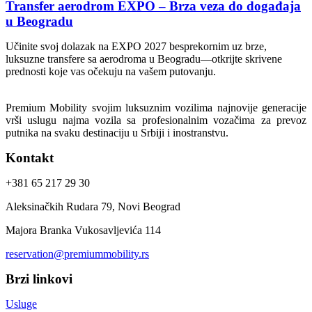
Transfer aerodrom EXPO – Brza veza do događaja
u Beogradu
Učinite svoj dolazak na EXPO 2027 besprekornim uz brze,
luksuzne transfere sa aerodroma u Beogradu—otkrijte skrivene
prednosti koje vas očekuju na vašem putovanju.
Premium Mobility svojim luksuznim vozilima najnovije generacije
vrši uslugu najma vozila sa profesionalnim vozačima za prevoz
putnika na svaku destinaciju u Srbiji i inostranstvu.
Kontakt
+381 65 217 29 30
Aleksinačkih Rudara 79, Novi Beograd
Majora Branka Vukosavljevića 114
reservation@premiummobility.rs
Brzi linkovi
Usluge