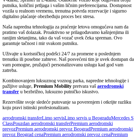
putnika, količini prtljaga i vašim ličnim preferencijama. Dostupnost
vozila u realnom vremenu, trenutna potvrda rezervacije i sigurno
digitalno plaćanje obezbeđuju proces bez stresa.
Naša napredna tehnologija za praćenje letova omogućava nam da
pratimo vaš dolazak. Proaktivno se prilagođavamo kašnjenjima ili
ranijim sletanjima, tako da vaš vozač uvek čeka spreman. Ovo
garantuje tačnost i mir svakom putniku.
Uživajte u korisničkoj podršci 24/7 za promene u poslednjem
trenutku ili posebne zahteve. Naš posvećeni tim je uvek dostupan da
vam pomogne, pružajući personalizovanu uslugu kad god vam
zatreba.
Kombinovanjem luksuznog voznog parka, napredne tehnologije i
pažljive usluge,
Premium Mobility
pretvara vaš
aerodromski
transfer
u bezbrižno, luksuzno putničko iskustvo.
Rezervišite svoje sledeće putovanje sa poverenjem i otkrijte razliku
koju pravi istinski profesionalizam.
aerodromski transfer
Limo servis
Limo servis u Beogradu
Mercedes S
Class
Pouzdan aerodromski transfer
Premium aerodromski
prevoz
Premium aerodromski prevoz Beograd
Premium aerodromski
prevoz Beograd cena
Premium aerodromski prevoz cena
Premium