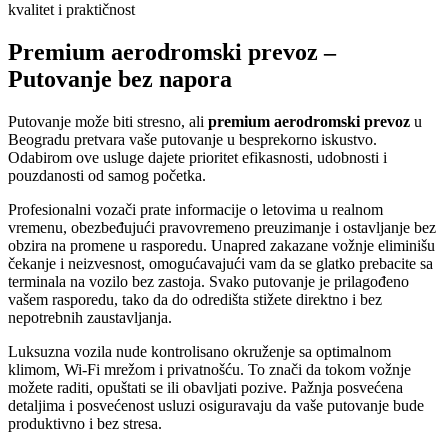
kvalitet i praktičnost
Premium aerodromski prevoz –
Putovanje bez napora
Putovanje može biti stresno, ali
premium aerodromski prevoz
u
Beogradu pretvara vaše putovanje u besprekorno iskustvo.
Odabirom ove usluge dajete prioritet efikasnosti, udobnosti i
pouzdanosti od samog početka.
Profesionalni vozači prate informacije o letovima u realnom
vremenu, obezbeđujući pravovremeno preuzimanje i ostavljanje bez
obzira na promene u rasporedu. Unapred zakazane vožnje eliminišu
čekanje i neizvesnost, omogućavajući vam da se glatko prebacite sa
terminala na vozilo bez zastoja. Svako putovanje je prilagođeno
vašem rasporedu, tako da do odredišta stižete direktno i bez
nepotrebnih zaustavljanja.
Luksuzna vozila nude kontrolisano okruženje sa optimalnom
klimom, Wi-Fi mrežom i privatnošću. To znači da tokom vožnje
možete raditi, opuštati se ili obavljati pozive. Pažnja posvećena
detaljima i posvećenost usluzi osiguravaju da vaše putovanje bude
produktivno i bez stresa.