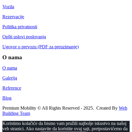
Vozila
Rezervacije
Politika privatnosti
Opšti uslovi poslovanja
Ugovor o prevozu (PDF za preuzimanje)
O nama
O nama
Galerija
Reference
Blog
Premium Mobility © All Rights Reserved - 2025. Created By
Web
Building Team
Koristimo kolačiće da bismo vam pružili najbolje iskustvo na našoj
veb stranici. Ako nastavite da koristite ovaj sajt, pretpostavićemo da