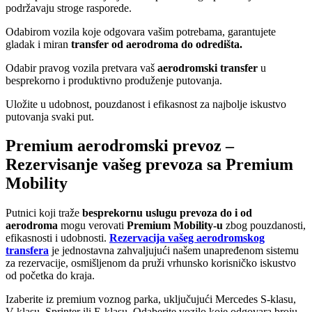
podržavaju stroge rasporede.
Odabirom vozila koje odgovara vašim potrebama, garantujete
gladak i miran
transfer od aerodroma do odredišta.
Odabir pravog vozila pretvara vaš
aerodromski transfer
u
besprekorno i produktivno produženje putovanja.
Uložite u udobnost, pouzdanost i efikasnost za najbolje iskustvo
putovanja svaki put.
Premium aerodromski prevoz –
Rezervisanje vašeg prevoza sa Premium
Mobility
Putnici koji traže
besprekornu uslugu prevoza do i od
aerodroma
mogu verovati
Premium Mobility-u
zbog pouzdanosti,
efikasnosti i udobnosti.
Rezervacija vašeg aerodromskog
transfera
je jednostavna zahvaljujući našem unapređenom sistemu
za rezervacije, osmišljenom da pruži vrhunsko korisničko iskustvo
od početka do kraja.
Izaberite iz premium voznog parka, uključujući Mercedes S-klasu,
V-klasu, Sprinter ili E-klasu. Odaberite vozilo koje odgovara broju