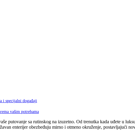
 i specijalni događaji
 prema vašim potrebama
še putovanje sa rutinskog na izuzetno. Od trenutka kada uđete u luksuz
avan enterijer obezbeđuju mirno i otmeno okruženje, postavljajući nove