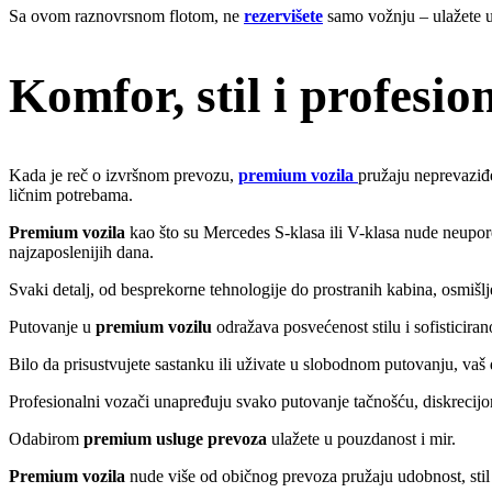
Sa ovom raznovrsnom flotom, ne
rezervišete
samo vožnju – ulažete u
Komfor, stil i profesi
Kada je reč o izvršnom prevozu,
premium vozila
pružaju neprevaziđe
ličnim potrebama.
Premium vozila
kao što su Mercedes S-klasa ili V-klasa nude neupore
najzaposlenijih dana.
Svaki detalj, od besprekorne tehnologije do prostranih kabina, osmišlj
Putovanje u
premium vozilu
odražava posvećenost stilu i sofisticiran
Bilo da prisustvujete sastanku ili uživate u slobodnom putovanju, vaš 
Profesionalni vozači unapređuju svako putovanje tačnošću, diskrecijo
Odabirom
premium usluge prevoza
ulažete u pouzdanost i mir.
Premium vozila
nude više od običnog prevoza pružaju udobnost, stil 