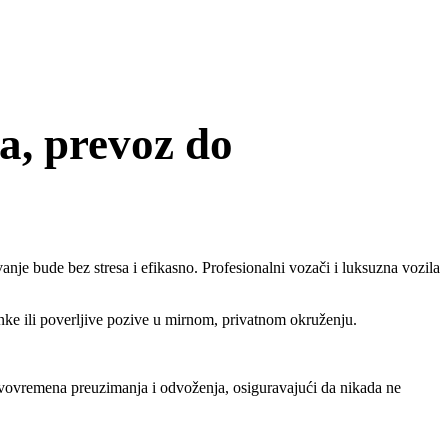
a, prevoz do
je bude bez stresa i efikasno. Profesionalni vozači i luksuzna vozila
nke ili poverljive pozive u mirnom, privatnom okruženju.
vovremena preuzimanja i odvoženja, osiguravajući da nikada ne