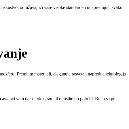
o iskustvo, odražavajući vaše visoke standarde i unapređujući svaku
vanje
mosferu. Premium materijali, elegantna rasveta i napredna tehnologija
vajući vam da se fokusirate ili opustite po potrebi. Buka sa puta