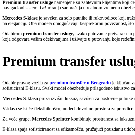
Premium transfer usluge
namenjene su zahtevnim klijentima koji ce
navigacioni sistemi i ažuriranja saobraćaja u realnom vremenu obezbeđu
Mercedes S-klase
je savršen za solo putnike ili rukovodioce koji tra
na eleganciji. Oba modela omogućavaju besprekornu povezanost, što v
Odabirom
premium transfer usluge,
svako putovanje pretvara se u pr
koja odgovara vašim očekivanjima i uživajte u putovanju koje redefini
Premium transfer uslu
Odabir pravog vozila za
premium transfer u Beogradu
je ključan za
sofisticirani E-klasu. Svaki model obezbeđuje prilagođeno iskustvo z
Mercedes S-klasa
pruža izvršni luksuz, savršen za poslovne putnike 
V-klasa se ističe fleksibilnošću, nudeći dovoljno prostora za porodice
Za veće grupe,
Mercedes Sprinter
kombinuje prostranost sa luksuzni
E-klasa spaja sofisticiranost sa efikasnošću, pružajući pouzdanu ud