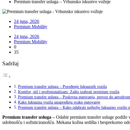
Premium transfer usluga – Vrhunsko iskustvo vožnje
24 juna, 2026
Premium Mobility
24 juna, 2026
Premium Mobility
0
35
Sadržaj
Premium transfer usluga – Poređenje luksuznih vozila
Komfor, stil i profesionalizam: Zašto izabrati premium vozila
Premium transfer usluga – Poslovna putovanja, prevoz do aerodroma
Kako luksuzna vozila unapređuju svako putovanje
Premium transfer usluga – Kako odabrati najbolje luksuzno vozilo
Premium transfer usluga –
Odabir premium transfer usluge podiže va
udobnošću i sofisticiranošću. Mekana kožna sedišta i besprekorno održ