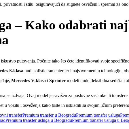
privatnosti i stilu, osiguravajući da stignete osveženi i spremni za ono
ga – Kako odabrati naj
ma
kustvo putovanja. Počnite tako što ćete identifikovati svoje specifične 
des S-klasa
nudi sofisticiran enterijer i najsavremeniju tehnologiju, o
ađaje,
Mercedes V-klasa
i
Sprinter
modeli nude fleksibilna sedišta i 
asa
se izdvaja. Ovaj model je savršen za poslovne sastanke ili transfere
t u vozilu i osveženja kako biste ih uskladili sa svojim ličnim preferen
vni transfer
Premium transfer u Beogradu
Premium transfer usluga
Prem
rad
Premium transfer usluga u Beogradu
Premium transfer usluga u Beo