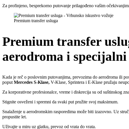
Za profinjeno, besprekorno putovanje prilagođeno vašim očekivanjima
Premium transfer usluga
Premium transfer uslu
aerodroma i specijalni
Kada je reč o poslovnim putovanjima, prevozima do aerodroma ili po
poput
Mercedes S-Klase,
V-Klase, Sprintera i E-Klase pružaju neupor
Za korporativne profesionalce, vreme i diskrecija su od suštinskog z
Stignite osveženi i spremni da svaki put pružite svoj maksimum.
Snalaženje u aerodromskim rasporedima može biti izazovno. Uz struč
propustite let.
Uživajte u miru uz glatku, prevoz od vrata do vrata.