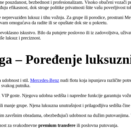
ne pouzdanost, bezbednost i profesionalizam. Visoko obučeni vozači pr
ju efikasnost, dok stroge politike privatnosti štite vašu poverljivost 
že neprevaziđen luksuz i tihu vožnju. Za grupe ili porodice, prostrani M
am omogućava da radite ili se opuštate dok ste u pokretu.
voklasno iskustvo. Bilo da putujete poslovno ili iz zadovoljstva, uživa
še luksuz i preciznost.
ga – Poređenje luksuzni
 udobnost i stil.
Mercedes-Benz
nudi flotu koja ispunjava različite potre
a svakog putnika.
i VIP goste. Njegova udobna sedišta i napredne funkcije garantuju vožn
 ili manje grupe. Njena luksuzna unutrašnjost i prilagodljiva sedišta čin
m završnim obradama, obezbeđujući udobnost na dužim putovanjima. To 
obnost za svakodnevne
premium transfere
ili poslovna putovanja.