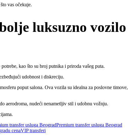
 što vas očekuje.
bolje luksuzno vozilo
potrebe, kao što su broj putnika i priroda vašeg puta.
bezbeđujući udobnost i diskreciju.
atmosferu poput salona. Ova vozila su idealna za poslovne timove,
 do aerodroma, nudeći nenametljiv stil i udobnu vožnju.
cijama.
ium transfer usluga Beograd
Premium transfer usluga Beograd
gradu cena
VIP transferi