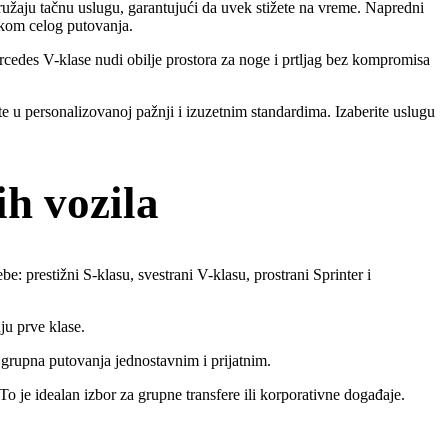
užaju tačnu uslugu, garantujući da uvek stižete na vreme. Napredni
tokom celog putovanja.
ercedes V-klase nudi obilje prostora za noge i prtljag bez kompromisa
te u personalizovanoj pažnji i izuzetnim standardima. Izaberite uslugu
h vozila
be: prestižni S-klasu, svestrani V-klasu, prostrani Sprinter i
ju prve klase.
e grupna putovanja jednostavnim i prijatnim.
je idealan izbor za grupne transfere ili korporativne događaje.