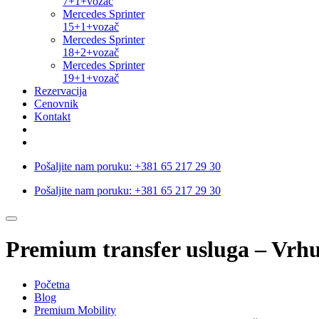
7+1+vozač
Mercedes Sprinter
15+1+vozač
Mercedes Sprinter
18+2+vozač
Mercedes Sprinter
19+1+vozač
Rezervacija
Cenovnik
Kontakt
Pošaljite nam poruku:
+381 65 217 29 30
Pošaljite nam poruku:
+381 65 217 29 30
Premium transfer usluga – Vrhu
Početna
Blog
Premium Mobility