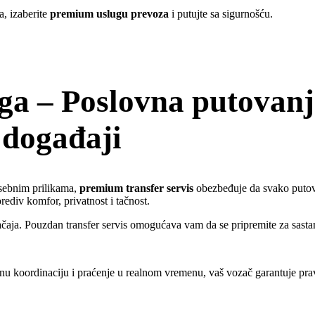
, izaberite
premium uslugu prevoza
i putujte sa sigurnošću.
ga – Poslovna putovanj
 događaji
sebnim prilikama,
premium transfer servis
obezbeđuje da svako putovan
ediv komfor, privatnost i tačnost.
načaja. Pouzdan transfer servis omogućava vam da se pripremite za sasta
nu koordinaciju i praćenje u realnom vremenu, vaš vozač garantuje pra