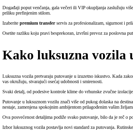
Događaji poput venčanja, gala večeri ili VIP okupljanja zaslužuju vi
priliku prefinjenim stilom.
Izaberite
premium transfer
servis za profesionalizam, sigurnost i pr
Osetite razliku koju pravi besprekoran, izvršni prevoz za poslovna p
Kako luksuzna vozila 
Luksuzna vozila pretvaraju putovanje u izuzetno iskustvo. Kada zako
vas okružuju, stvarajući osećaj udobnosti i smirenosti.
Svaki detalj, od podesive kontrole klime do vrhunske zvučne izolacije,
Putovanje u luksuznom vozilu znači više od pukog dolaska na destinac
nestaje, zamenjena spokojnim ambijentom prilagođenim vašim željam
Ova posvećenost detaljima podiže svako putovanje, bilo da je reč o p
Izbor luksuznog vozila postavlja novi standard za putovanja. Rutinske t