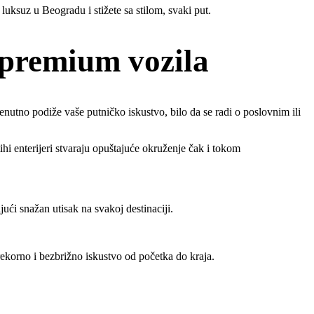
luksuz u Beogradu i stižete sa stilom, svaki put.
i premium vozila
nutno podiže vaše putničko iskustvo, bilo da se radi o poslovnim ili
i enterijeri stvaraju opuštajuće okruženje čak i tokom
jući snažan utisak na svakoj destinaciji.
ekorno i bezbrižno iskustvo od početka do kraja.