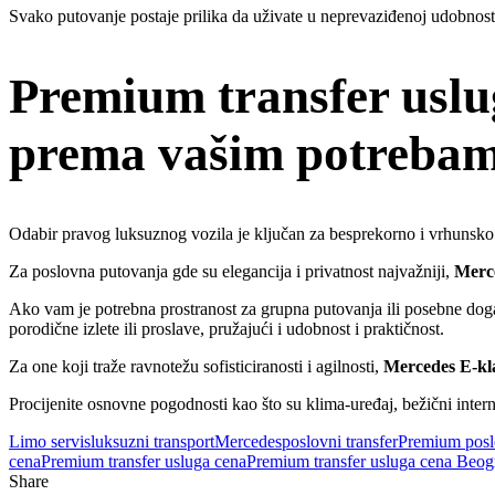
Svako putovanje postaje prilika da uživate u neprevaziđenoj udobnosti, 
Premium transfer uslu
prema vašim potreba
Odabir pravog luksuznog vozila je ključan za besprekorno i vrhunsko is
Za poslovna putovanja gde su elegancija i privatnost najvažniji,
Merce
Ako vam je potrebna prostranost za grupna putovanja ili posebne dog
porodične izlete ili proslave, pružajući i udobnost i praktičnost.
Za one koji traže ravnotežu sofisticiranosti i agilnosti,
Mercedes E-kl
Procijenite osnovne pogodnosti kao što su klima-uređaj, bežični interne
Limo servis
luksuzni transport
Mercedes
poslovni transfer
Premium poslo
cena
Premium transfer usluga cena
Premium transfer usluga cena Beog
Share