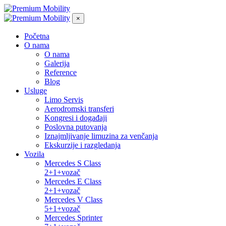
×
Početna
O nama
O nama
Galerija
Reference
Blog
Usluge
Limo Servis
Aerodromski transferi
Kongresi i događaji
Poslovna putovanja
Iznajmljivanje limuzina za venčanja
Ekskurzije i razgledanja
Vozila
Mercedes S Class
2+1+vozač
Mercedes E Class
2+1+vozač
Mercedes V Class
5+1+vozač
Mercedes Sprinter