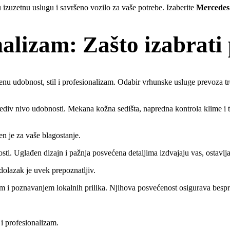
 izuzetnu uslugu i savršeno vozilo za vaše potrebe. Izaberite
Mercedes
onalizam: Zašto izabrat
nu udobnost, stil i profesionalizam. Odabir vrhunske usluge prevoza tre
div nivo udobnosti. Mekana kožna sedišta, napredna kontrola klime i tih
en je za vaše blagostanje.
osti. Uglađen dizajn i pažnja posvećena detaljima izdvajaju vas, ostavlja
dolazak je uvek prepoznatljiv.
m i poznavanjem lokalnih prilika. Njihova posvećenost osigurava bespr
i profesionalizam.