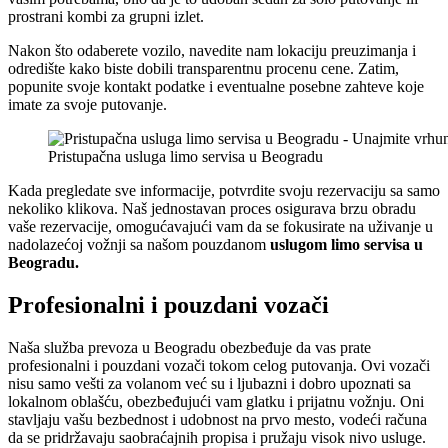
prostrani kombi za grupni izlet.
Nakon što odaberete vozilo, navedite nam lokaciju preuzimanja i
odredište kako biste dobili transparentnu procenu cene. Zatim,
popunite svoje kontakt podatke i eventualne posebne zahteve koje
imate za svoje putovanje.
Pristupačna usluga limo servisa u Beogradu
Kada pregledate sve informacije, potvrdite svoju rezervaciju sa samo
nekoliko klikova. Naš jednostavan proces osigurava brzu obradu
vaše rezervacije, omogućavajući vam da se fokusirate na uživanje u
nadolazećoj vožnji sa našom pouzdanom
uslugom limo servisa
u
Beogradu.
Profesionalni i pouzdani vozači
Naša služba prevoza u Beogradu obezbeđuje da vas prate
profesionalni i pouzdani vozači tokom celog putovanja. Ovi vozači
nisu samo vešti za volanom već su i ljubazni i dobro upoznati sa
lokalnom oblašću, obezbeđujući vam glatku i prijatnu vožnju. Oni
stavljaju vašu bezbednost i udobnost na prvo mesto, vodeći računa
da se pridržavaju saobraćajnih propisa i pružaju visok nivo usluge.