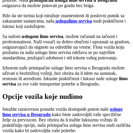
potrebe. Naša
pristupačna usluga limo servisa u Beogradu
osigurava da možete putovati po gradu bez briga.
Bilo da ste turista koji istražuje znamenitosti ili poslovni putnik sa
zakazanim sastancima, naša
uslugalimo servisa
nudi praktičnost i
luksuz koji zaslužujete.
Sa našom
uslugom limo servisa
, možete računati na tačnost i
profesionalnost. Naši vozači su dobro obučeni i upoznati sa gradom,
osiguravajući da stignete na odredište na vreme. Flota vozila koju
pružamo za našu uslugu limo servisa održava se po najvišim
standardima, pružajući udobnost i stil tokom vašeg putovanja.
Izborom naše pristupačne usluge limo servisa u Beogradu možete
uživati u bezbrižnoj vožnji, bez obzira da li idete na sastanak,
restoran ili aerodrom. Iskusite praktičnost i luksuz naše usluge
limo
servisa
za sve vaše transportne potrebe u Beogradu.
Opcije vozila koje nudimo
Istražite raznovrsnu ponudu vozila dostupnih putem naše
usluge
limo servisa u Beogradu
kako biste zadovoljili vaše specifične
želje za prevozom. Bez obzira da li tražite luksuznu vožnju ili
praktičniju opciju, naša pristupačna usluga limo servisa nudi različita
vozila kako bi zadovoljila vaše potrebe.