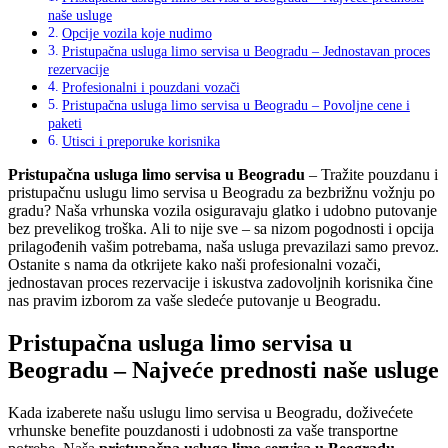
naše usluge
Opcije vozila koje nudimo
Pristupačna usluga limo servisa u Beogradu – Jednostavan proces
rezervacije
Profesionalni i pouzdani vozači
Pristupačna usluga limo servisa u Beogradu – Povoljne cene i
paketi
Utisci i preporuke korisnika
Pristupačna usluga limo servisa u Beogradu
– Tražite pouzdanu i
pristupačnu uslugu limo servisa u Beogradu za bezbrižnu vožnju po
gradu? Naša vrhunska vozila osiguravaju glatko i udobno putovanje
bez prevelikog troška. Ali to nije sve – sa nizom pogodnosti i opcija
prilagođenih vašim potrebama, naša usluga prevazilazi samo prevoz.
Ostanite s nama da otkrijete kako naši profesionalni vozači,
jednostavan proces rezervacije i iskustva zadovoljnih korisnika čine
nas pravim izborom za vaše sledeće putovanje u Beogradu.
Pristupačna usluga limo servisa u
Beogradu – Najveće prednosti naše usluge
Kada izaberete našu uslugu limo servisa u Beogradu, doživećete
vrhunske benefite pouzdanosti i udobnosti za vaše transportne