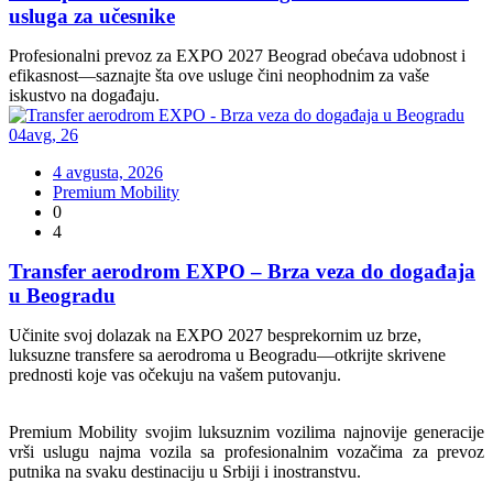
usluga za učesnike
Profesionalni prevoz za EXPO 2027 Beograd obećava udobnost i
efikasnost—saznajte šta ove usluge čini neophodnim za vaše
iskustvo na događaju.
04
avg
,
26
4 avgusta, 2026
Premium Mobility
0
4
Transfer aerodrom EXPO – Brza veza do događaja
u Beogradu
Učinite svoj dolazak na EXPO 2027 besprekornim uz brze,
luksuzne transfere sa aerodroma u Beogradu—otkrijte skrivene
prednosti koje vas očekuju na vašem putovanju.
Premium Mobility svojim luksuznim vozilima najnovije generacije
vrši uslugu najma vozila sa profesionalnim vozačima za prevoz
putnika na svaku destinaciju u Srbiji i inostranstvu.