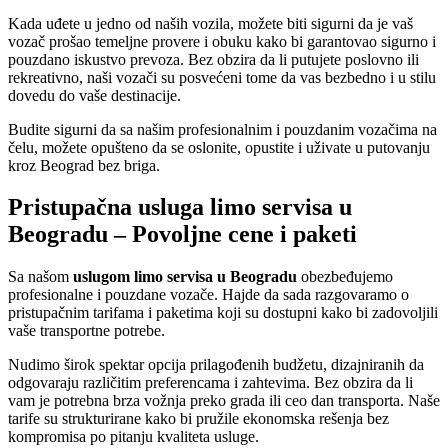
Kada uđete u jedno od naših vozila, možete biti sigurni da je vaš
vozač prošao temeljne provere i obuku kako bi garantovao sigurno i
pouzdano iskustvo prevoza. Bez obzira da li putujete poslovno ili
rekreativno, naši vozači su posvećeni tome da vas bezbedno i u stilu
dovedu do vaše destinacije.
Budite sigurni da sa našim profesionalnim i pouzdanim vozačima na
čelu, možete opušteno da se oslonite, opustite i uživate u putovanju
kroz Beograd bez briga.
Pristupačna usluga limo servisa u
Beogradu – Povoljne cene i paketi
Sa našom
uslugom limo servisa u Beogradu
obezbeđujemo
profesionalne i pouzdane vozače. Hajde da sada razgovaramo o
pristupačnim tarifama i paketima koji su dostupni kako bi zadovoljili
vaše transportne potrebe.
Nudimo širok spektar opcija prilagođenih budžetu, dizajniranih da
odgovaraju različitim preferencama i zahtevima. Bez obzira da li
vam je potrebna brza vožnja preko grada ili ceo dan transporta. Naše
tarife su strukturirane kako bi pružile ekonomska rešenja bez
kompromisa po pitanju kvaliteta usluge.