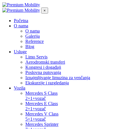
×
Početna
O nama
O nama
Galerija
Reference
Blog
Usluge
Limo Servis
Aerodromski transferi
Kongresi i događaji
Poslovna putovanja
Iznajmljivanje limuzina za venčanja
Ekskurzije i razgledanja
Vozila
Mercedes S Class
2+1+vozač
Mercedes E Class
2+1+vozač
Mercedes V Class
5+1+vozač
Mercedes Sprinter