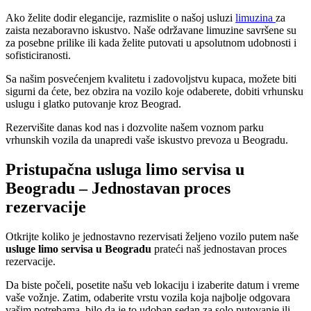
Ako želite dodir elegancije, razmislite o našoj usluzi
limuzina
za
zaista nezaboravno iskustvo. Naše održavane limuzine savršene su
za posebne prilike ili kada želite putovati u apsolutnom udobnosti i
sofisticiranosti.
Sa našim posvećenjem kvalitetu i zadovoljstvu kupaca, možete biti
sigurni da ćete, bez obzira na vozilo koje odaberete, dobiti vrhunsku
uslugu i glatko putovanje kroz Beograd.
Rezervišite danas kod nas i dozvolite našem voznom parku
vrhunskih vozila da unapredi vaše iskustvo prevoza u Beogradu.
Pristupačna usluga limo servisa u
Beogradu – Jednostavan proces
rezervacije
Otkrijte koliko je jednostavno rezervisati željeno vozilo putem naše
usluge limo servisa u Beogradu
prateći naš jednostavan proces
rezervacije.
Da biste počeli, posetite našu veb lokaciju i izaberite datum i vreme
vaše vožnje. Zatim, odaberite vrstu vozila koja najbolje odgovara
vašim potrebama, bilo da je to udoban sedan za solo putovanje ili