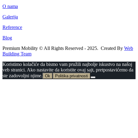
O nama
Galerija
Reference
Blog
Premium Mobility © All Rights Reserved - 2025. Created By
Web
Building Team
Koristimo kolačiće da bismo vam pružili najbolje iskustvo na našoj
veb stranici. Ako nastavite da koristite ovaj sajt, pretpostavićemo da
ste zadovoljni njime.
Ok
Politika privatnosti