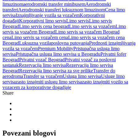
limuzinom
aerodromski transfer minibusem
Aerodromski
transferi
Aerodromski transferi luksuznom limuzinom
Cena limo
servisa
Iznajmljivanje vozila sa vozačem
Korporativni
događaji
Korporativni limo servis
Limo servis
Limo servis
Beograd
Limo servis cena beograd
Limo servis sa vozačem
Limo
servis sa vozačem Beograd
Limo servis sa vozačem Beograd
cena
Limo servis sa vozačem cena
Limo servis sa vozačem cena
Beograd
Luksuzna vozila
poslovna putovanja
Prednosti iznajmljivanja
vozila sa vozačem
Premium Mobility
Pristupačna usluga limo
servisa
Pristupačna usluga limo servisa u Beogradu
Privatni šofer
Beograd
Privatni vozač Beograd
Privatni vozač za poslovni
sastanak
Rezervacija limo servisa
Rezervacija limo servisa
Beograd
Rezervacija limo servisa za sve prilike
Transfer do
aerodroma
Transfer sa vozačem
Usluga limo servisa
Usluge limo
servisa
zasto iznajmiti uslugu limo servisa
zasto iznajmiti vozilo sa
vozacem za korporativne dogadjaje
Share
Povezani
blogovi