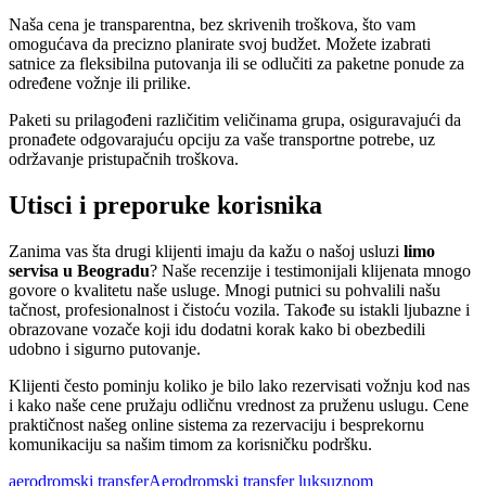
Naša cena je transparentna, bez skrivenih troškova, što vam
omogućava da precizno planirate svoj budžet. Možete izabrati
satnice za fleksibilna putovanja ili se odlučiti za paketne ponude za
određene vožnje ili prilike.
Paketi su prilagođeni različitim veličinama grupa, osiguravajući da
pronađete odgovarajuću opciju za vaše transportne potrebe, uz
održavanje pristupačnih troškova.
Utisci i preporuke korisnika
Zanima vas šta drugi klijenti imaju da kažu o našoj usluzi
limo
servisa u Beogradu
? Naše recenzije i testimonijali klijenata mnogo
govore o kvalitetu naše usluge. Mnogi putnici su pohvalili našu
tačnost, profesionalnost i čistoću vozila. Takođe su istakli ljubazne i
obrazovane vozače koji idu dodatni korak kako bi obezbedili
udobno i sigurno putovanje.
Klijenti često pominju koliko je bilo lako rezervisati vožnju kod nas
i kako naše cene pružaju odličnu vrednost za pruženu uslugu. Cene
praktičnost našeg online sistema za rezervaciju i besprekornu
komunikaciju sa našim timom za korisničku podršku.
aerodromski transfer
Aerodromski transfer luksuznom