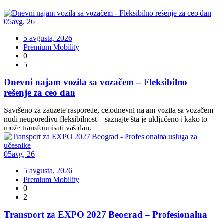
05
avg
,
26
5 avgusta, 2026
Premium Mobility
0
5
Dnevni najam vozila sa vozačem – Fleksibilno
rešenje za ceo dan
Savršeno za zauzete rasporede, celodnevni najam vozila sa vozačem
nudi neuporedivu fleksibilnost—saznajte šta je uključeno i kako to
može transformisati vaš dan.
05
avg
,
26
5 avgusta, 2026
Premium Mobility
0
2
Transport za EXPO 2027 Beograd – Profesionalna