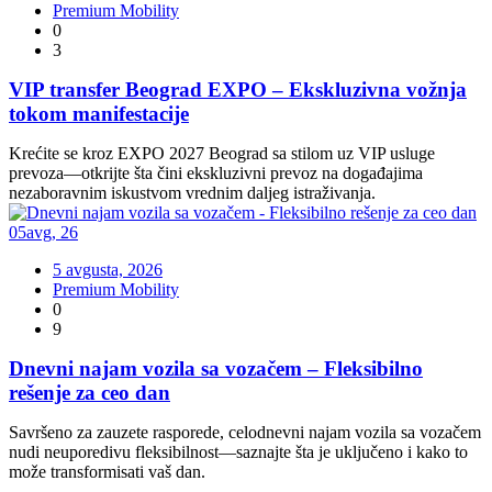
Premium Mobility
0
3
VIP transfer Beograd EXPO – Ekskluzivna vožnja
tokom manifestacije
Krećite se kroz EXPO 2027 Beograd sa stilom uz VIP usluge
prevoza—otkrijte šta čini ekskluzivni prevoz na događajima
nezaboravnim iskustvom vrednim daljeg istraživanja.
05
avg
,
26
5 avgusta, 2026
Premium Mobility
0
9
Dnevni najam vozila sa vozačem – Fleksibilno
rešenje za ceo dan
Savršeno za zauzete rasporede, celodnevni najam vozila sa vozačem
nudi neuporedivu fleksibilnost—saznajte šta je uključeno i kako to
može transformisati vaš dan.