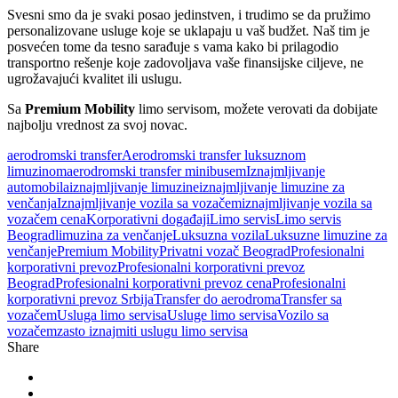
Svesni smo da je svaki posao jedinstven, i trudimo se da pružimo
personalizovane usluge koje se uklapaju u vaš budžet. Naš tim je
posvećen tome da tesno sarađuje s vama kako bi prilagodio
transportno rešenje koje zadovoljava vaše finansijske ciljeve, ne
ugrožavajući kvalitet ili uslugu.
Sa
Premium Mobility
limo servisom, možete verovati da dobijate
najbolju vrednost za svoj novac.
aerodromski transfer
Aerodromski transfer luksuznom
limuzinom
aerodromski transfer minibusem
Iznajmljivanje
automobila
iznajmljivanje limuzine
iznajmljivanje limuzine za
venčanja
Iznajmljivanje vozila sa vozačem
iznajmljivanje vozila sa
vozačem cena
Korporativni događaji
Limo servis
Limo servis
Beograd
limuzina za venčanje
Luksuzna vozila
Luksuzne limuzine za
venčanje
Premium Mobility
Privatni vozač Beograd
Profesionalni
korporativni prevoz
Profesionalni korporativni prevoz
Beograd
Profesionalni korporativni prevoz cena
Profesionalni
korporativni prevoz Srbija
Transfer do aerodroma
Transfer sa
vozačem
Usluga limo servisa
Usluge limo servisa
Vozilo sa
vozačem
zasto iznajmiti uslugu limo servisa
Share