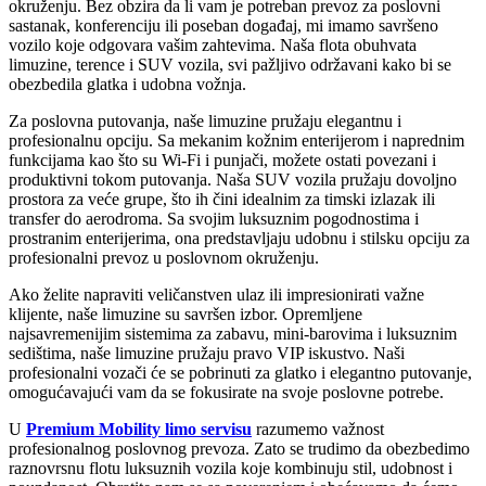
okruženju. Bez obzira da li vam je potreban prevoz za poslovni
sastanak, konferenciju ili poseban događaj, mi imamo savršeno
vozilo koje odgovara vašim zahtevima. Naša flota obuhvata
limuzine, terence i SUV vozila, svi pažljivo održavani kako bi se
obezbedila glatka i udobna vožnja.
Za poslovna putovanja, naše limuzine pružaju elegantnu i
profesionalnu opciju. Sa mekanim kožnim enterijerom i naprednim
funkcijama kao što su Wi-Fi i punjači, možete ostati povezani i
produktivni tokom putovanja. Naša SUV vozila pružaju dovoljno
prostora za veće grupe, što ih čini idealnim za timski izlazak ili
transfer do aerodroma. Sa svojim luksuznim pogodnostima i
prostranim enterijerima, ona predstavljaju udobnu i stilsku opciju za
profesionalni prevoz u poslovnom okruženju.
Ako želite napraviti veličanstven ulaz ili impresionirati važne
klijente, naše limuzine su savršen izbor. Opremljene
najsavremenijim sistemima za zabavu, mini-barovima i luksuznim
sedištima, naše limuzine pružaju pravo VIP iskustvo. Naši
profesionalni vozači će se pobrinuti za glatko i elegantno putovanje,
omogućavajući vam da se fokusirate na svoje poslovne potrebe.
U
Premium Mobility limo servisu
razumemo važnost
profesionalnog poslovnog prevoza. Zato se trudimo da obezbedimo
raznovrsnu flotu luksuznih vozila koje kombinuju stil, udobnost i