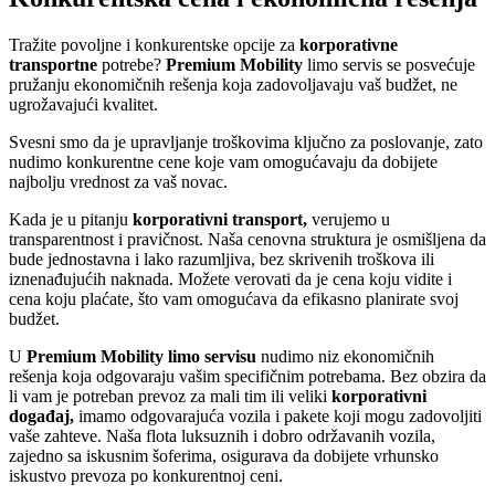
Tražite povoljne i konkurentske opcije za
korporativne
transportne
potrebe?
Premium Mobility
limo servis se posvećuje
pružanju ekonomičnih rešenja koja zadovoljavaju vaš budžet, ne
ugrožavajući kvalitet.
Svesni smo da je upravljanje troškovima ključno za poslovanje, zato
nudimo konkurentne cene koje vam omogućavaju da dobijete
najbolju vrednost za vaš novac.
Kada je u pitanju
korporativni transport,
verujemo u
transparentnost i pravičnost. Naša cenovna struktura je osmišljena da
bude jednostavna i lako razumljiva, bez skrivenih troškova ili
iznenađujućih naknada. Možete verovati da je cena koju vidite i
cena koju plaćate, što vam omogućava da efikasno planirate svoj
budžet.
U
Premium Mobility limo servisu
nudimo niz ekonomičnih
rešenja koja odgovaraju vašim specifičnim potrebama. Bez obzira da
li vam je potreban prevoz za mali tim ili veliki
korporativni
događaj,
imamo odgovarajuća vozila i pakete koji mogu zadovoljiti
vaše zahteve. Naša flota luksuznih i dobro održavanih vozila,
zajedno sa iskusnim šoferima, osigurava da dobijete vrhunsko
iskustvo prevoza po konkurentnoj ceni.