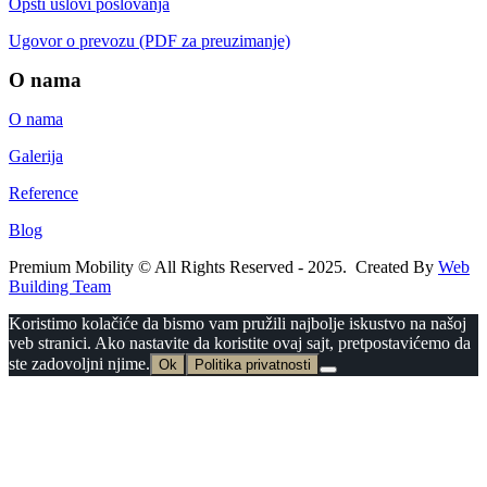
Opšti uslovi poslovanja
Ugovor o prevozu (PDF za preuzimanje)
O nama
O nama
Galerija
Reference
Blog
Premium Mobility © All Rights Reserved - 2025. Created By
Web
Building Team
Koristimo kolačiće da bismo vam pružili najbolje iskustvo na našoj
veb stranici. Ako nastavite da koristite ovaj sajt, pretpostavićemo da
ste zadovoljni njime.
Ok
Politika privatnosti