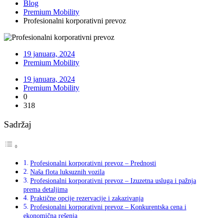
Blog
Premium Mobility
Profesionalni korporativni prevoz
19 januara, 2024
Premium Mobility
19 januara, 2024
Premium Mobility
0
318
Sadržaj
Profesionalni korporativni prevoz – Prednosti
Naša flota luksuznih vozila
Profesionalni korporativni prevoz – Izuzetna usluga i pažnja
prema detaljima
Praktične opcije rezervacije i zakazivanja
Profesionalni korporativni prevoz – Konkurentska cena i
ekonomična rešenja