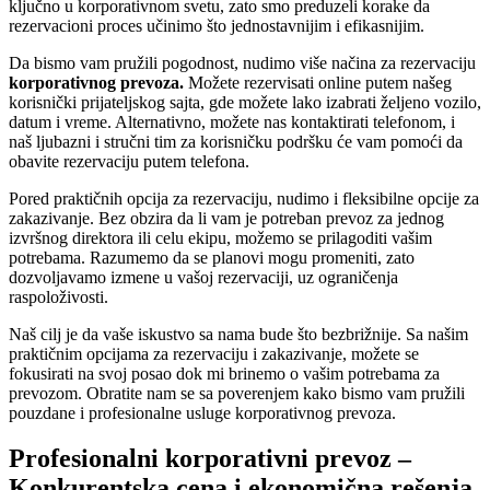
ključno u korporativnom svetu, zato smo preduzeli korake da
rezervacioni proces učinimo što jednostavnijim i efikasnijim.
Da bismo vam pružili pogodnost, nudimo više načina za rezervaciju
korporativnog prevoza.
Možete rezervisati online putem našeg
korisnički prijateljskog sajta, gde možete lako izabrati željeno vozilo,
datum i vreme. Alternativno, možete nas kontaktirati telefonom, i
naš ljubazni i stručni tim za korisničku podršku će vam pomoći da
obavite rezervaciju putem telefona.
Pored praktičnih opcija za rezervaciju, nudimo i fleksibilne opcije za
zakazivanje. Bez obzira da li vam je potreban prevoz za jednog
izvršnog direktora ili celu ekipu, možemo se prilagoditi vašim
potrebama. Razumemo da se planovi mogu promeniti, zato
dozvoljavamo izmene u vašoj rezervaciji, uz ograničenja
raspoloživosti.
Naš cilj je da vaše iskustvo sa nama bude što bezbrižnije. Sa našim
praktičnim opcijama za rezervaciju i zakazivanje, možete se
fokusirati na svoj posao dok mi brinemo o vašim potrebama za
prevozom. Obratite nam se sa poverenjem kako bismo vam pružili
pouzdane i profesionalne usluge korporativnog prevoza.
Profesionalni korporativni prevoz –
Konkurentska cena i ekonomična rešenja