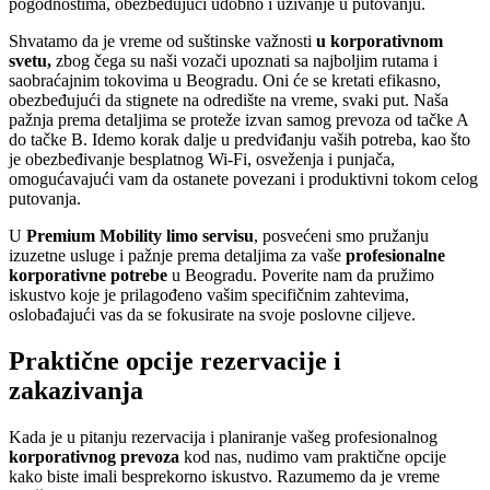
pogodnostima, obezbeđujući udobno i uživanje u putovanju.
Shvatamo da je vreme od suštinske važnosti
u
korporativnom
svetu,
zbog čega su naši vozači upoznati sa najboljim rutama i
saobraćajnim tokovima u Beogradu. Oni će se kretati efikasno,
obezbeđujući da stignete na odredište na vreme, svaki put. Naša
pažnja prema detaljima se proteže izvan samog prevoza od tačke A
do tačke B. Idemo korak dalje u predviđanju vaših potreba, kao što
je obezbeđivanje besplatnog Wi-Fi, osveženja i punjača,
omogućavajući vam da ostanete povezani i produktivni tokom celog
putovanja.
U
Premium Mobility limo servisu
, posvećeni smo pružanju
izuzetne usluge i pažnje prema detaljima za vaše
profesionalne
korporativne potrebe
u Beogradu. Poverite nam da pružimo
iskustvo koje je prilagođeno vašim specifičnim zahtevima,
oslobađajući vas da se fokusirate na svoje poslovne ciljeve.
Praktične opcije rezervacije i
zakazivanja
Kada je u pitanju rezervacija i planiranje vašeg profesionalnog
korporativnog prevoza
kod nas, nudimo vam praktične opcije
kako biste imali besprekorno iskustvo. Razumemo da je vreme