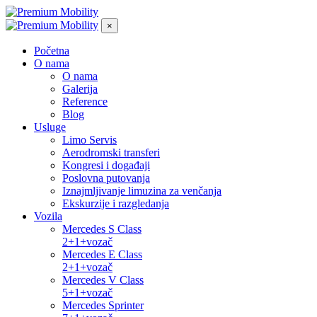
×
Početna
O nama
O nama
Galerija
Reference
Blog
Usluge
Limo Servis
Aerodromski transferi
Kongresi i događaji
Poslovna putovanja
Iznajmljivanje limuzina za venčanja
Ekskurzije i razgledanja
Vozila
Mercedes S Class
2+1+vozač
Mercedes E Class
2+1+vozač
Mercedes V Class
5+1+vozač
Mercedes Sprinter