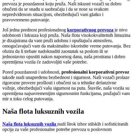
prevoza je pouzdanost koju pruža. Naši iskusni vozači su dobro
obučeni da se snađu u saobraćaju i da se nose sa svakom
nepredviđenom situacijom, obezbeđujući vam glatko i
pravovremeno putovanje.
Još jedna prednost profesionalnog
korporativnog prevoza
je nivo
udobnosti i luksuza koji pruža. Naša flota visokokvalitetnih limuzina
je dizajnirana da vam pruži udobnu i opuštajuću atmosferu,
omogućavajući vam da maksimalno iskoristite vreme putovanja. Bez
obzira da li trebate nadoknaditi zaostatak sa poslom ili se
jednostavno opustiti nakon napornog dana, naša prostrana i dobro
opremljena vozila će zadovoljiti vaše potrebe.
Pored pouzdanosti i udobnosti,
profesionalni korporativni prevoz
takođe nudi unapređenu bezbednost i sigurnost. Naši vozači prolaze
rigorozne provere prošlosti i obučeni su u tehnike defanzivne
vožnje, obezbeđujući vašu sigurnost na putu. Štaviše, naša vozila su
opremljena najsavremenijim sigurnosnim funkcijama, pružajući vam
mir u toku celog putovanja.
Naša flota luksuznih vozila
Naša flota luksuznih vozila
nudi širok izbor stilskih i sofisticiranih
opcija za vaše profesionalne potrebe prevoza u poslovnom