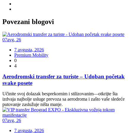
Povezani
blogovi
07
avg
,
26
7 avgusta, 2026
Premium Mobility
0
4
Aerodromski transfer za turiste – Udoban početak
svake posete
Učinite svoj dolazak besprekornim i stilizovanim—otkrijte šta
izdvaja najbolje usluge prevoza sa aerodroma i zašto vaše sledeće
putovanje zaslužuje ništa manje.
07
avg
,
26
7 avgusta, 2026