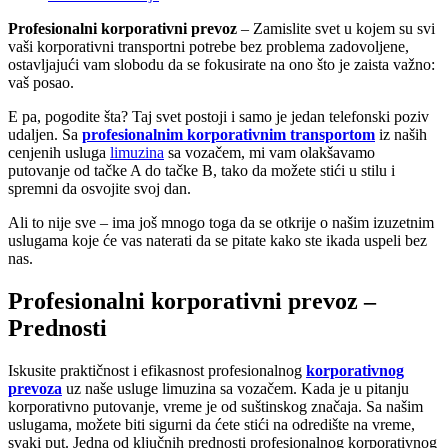
Profesionalni korporativni prevoz
– Zamislite svet u kojem su svi
vaši korporativni transportni potrebe bez problema zadovoljene,
ostavljajući vam slobodu da se fokusirate na ono što je zaista važno:
vaš posao.
E pa, pogodite šta? Taj svet postoji i samo je jedan telefonski poziv
udaljen. Sa
profesionalnim korporativnim transportom
iz naših
cenjenih usluga
limuzina
sa vozačem, mi vam olakšavamo
putovanje od tačke A do tačke B, tako da možete stići u stilu i
spremni da osvojite svoj dan.
Ali to nije sve – ima još mnogo toga da se otkrije o našim izuzetnim
uslugama koje će vas naterati da se pitate kako ste ikada uspeli bez
nas.
Profesionalni korporativni prevoz –
Prednosti
Iskusite praktičnost i efikasnost profesionalnog
korporativnog
prevoza
uz naše usluge limuzina sa vozačem. Kada je u pitanju
korporativno putovanje, vreme je od suštinskog značaja. Sa našim
uslugama, možete biti sigurni da ćete stići na odredište na vreme,
svaki put. Jedna od ključnih prednosti profesionalnog korporativnog