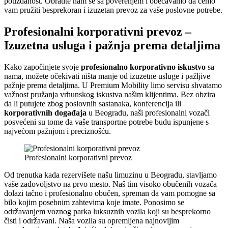
pouzdanost. Obratite nam se sa poverenjem i obećavamo da ćemo
vam pružiti besprekoran i izuzetan prevoz za vaše poslovne potrebe.
Profesionalni korporativni prevoz –
Izuzetna usluga i pažnja prema detaljima
Kako započinjete svoje
profesionalno korporativno iskustvo
sa
nama, možete očekivati ništa manje od izuzetne usluge i pažljive
pažnje prema detaljima. U Premium Mobility limo servisu shvatamo
važnost pružanja vrhunskog iskustva našim klijentima. Bez obzira
da li putujete zbog poslovnih sastanaka, konferencija ili
korporativnih događaja
u Beogradu, naši profesionalni vozači
posvećeni su tome da vaše transportne potrebe budu ispunjene s
najvećom pažnjom i preciznošću.
Profesionalni korporativni prevoz
Od trenutka kada rezervišete našu limuzinu u Beogradu, stavljamo
vaše zadovoljstvo na prvo mesto. Naš tim visoko obučenih vozača
dolazi tačno i profesionalno obučen, spreman da vam pomogne sa
bilo kojim posebnim zahtevima koje imate. Ponosimo se
održavanjem voznog parka luksuznih vozila koji su besprekorno
čisti i održavani. Naša vozila su opremljena najnovijim