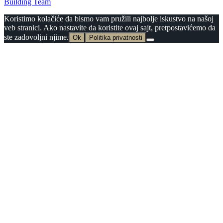
Building Team
Koristimo kolačiće da bismo vam pružili najbolje iskustvo na našoj
veb stranici. Ako nastavite da koristite ovaj sajt, pretpostavićemo da
ste zadovoljni njime.
Ok
Politika privatnosti