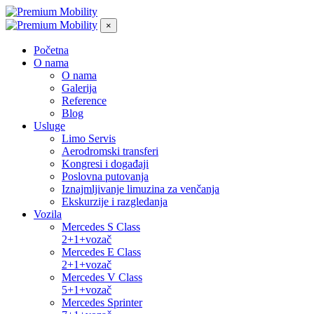
×
Početna
O nama
O nama
Galerija
Reference
Blog
Usluge
Limo Servis
Aerodromski transferi
Kongresi i događaji
Poslovna putovanja
Iznajmljivanje limuzina za venčanja
Ekskurzije i razgledanja
Vozila
Mercedes S Class
2+1+vozač
Mercedes E Class
2+1+vozač
Mercedes V Class
5+1+vozač
Mercedes Sprinter