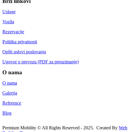
Brzi linkovi
Usluge
Vozila
Rezervacije
Politika privatnosti
Opšti uslovi poslovanja
Ugovor o prevozu (PDF za preuzimanje)
O nama
O nama
Galerija
Reference
Blog
Premium Mobility © All Rights Reserved - 2025. Created By
Web