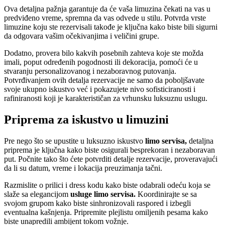
Ova detaljna pažnja garantuje da će vaša limuzina čekati na vas u
predviđeno vreme, spremna da vas odvede u stilu. Potvrda vrste
limuzine koju ste rezervisali takođe je ključna kako biste bili sigurni
da odgovara vašim očekivanjima i veličini grupe.
Dodatno, provera bilo kakvih posebnih zahteva koje ste možda
imali, poput određenih pogodnosti ili dekoracija, pomoći će u
stvaranju personalizovanog i nezaboravnog putovanja.
Potvrđivanjem ovih detalja rezervacije ne samo da poboljšavate
svoje ukupno iskustvo već i pokazujete nivo sofisticiranosti i
rafiniranosti koji je karakterističan za vrhunsku luksuznu uslugu.
Priprema za iskustvo u limuzini
Pre nego što se upustite u luksuzno iskustvo
limo servisa,
detaljna
priprema je ključna kako biste osigurali besprekoran i nezaboravan
put. Počnite tako što ćete potvrditi detalje rezervacije, proveravajući
da li su datum, vreme i lokacija preuzimanja tačni.
Razmislite o prilici i dress kodu kako biste odabrali odeću koja se
slaže sa elegancijom
usluge limo
servisa.
Koordinirajte se sa
svojom grupom kako biste sinhronizovali raspored i izbegli
eventualna kašnjenja. Pripremite plejlistu omiljenih pesama kako
biste unapredili ambijent tokom vožnje.