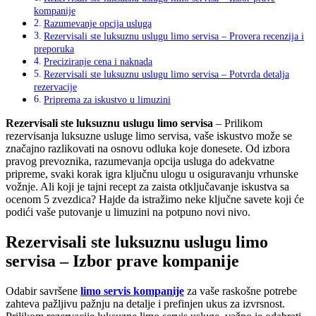
kompanije
Razumevanje opcija usluga
Rezervisali ste luksuznu uslugu limo servisa – Provera recenzija i
preporuka
Preciziranje cena i naknada
Rezervisali ste luksuznu uslugu limo servisa – Potvrda detalja
rezervacije
Priprema za iskustvo u limuzini
Rezervisali ste luksuznu uslugu limo servisa
– Prilikom
rezervisanja luksuzne usluge limo servisa, vaše iskustvo može se
značajno razlikovati na osnovu odluka koje donesete. Od izbora
pravog prevoznika, razumevanja opcija usluga do adekvatne
pripreme, svaki korak igra ključnu ulogu u osiguravanju vrhunske
vožnje. Ali koji je tajni recept za zaista otključavanje iskustva sa
ocenom 5 zvezdica? Hajde da istražimo neke ključne savete koji će
podići vaše putovanje u limuzini na potpuno novi nivo.
Rezervisali ste luksuznu uslugu limo
servisa – Izbor prave kompanije
Odabir savršene
limo servis kompanije
za vaše raskošne potrebe
zahteva pažljivu pažnju na detalje i prefinjen ukus za izvrsnost.