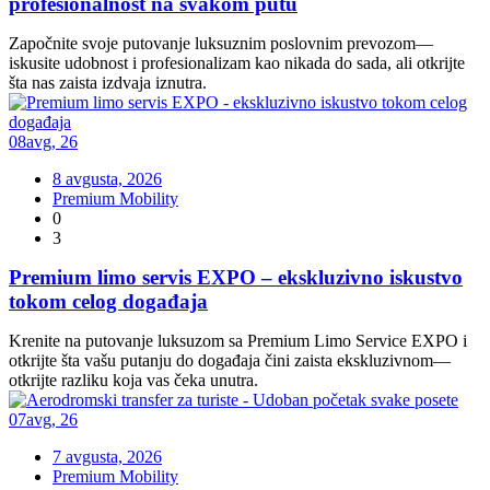
profesionalnost na svakom putu
Započnite svoje putovanje luksuznim poslovnim prevozom—
iskusite udobnost i profesionalizam kao nikada do sada, ali otkrijte
šta nas zaista izdvaja iznutra.
08
avg
,
26
8 avgusta, 2026
Premium Mobility
0
3
Premium limo servis EXPO – ekskluzivno iskustvo
tokom celog događaja
Krenite na putovanje luksuzom sa Premium Limo Service EXPO i
otkrijte šta vašu putanju do događaja čini zaista ekskluzivnom—
otkrijte razliku koja vas čeka unutra.
07
avg
,
26
7 avgusta, 2026
Premium Mobility