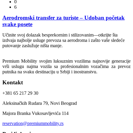
0
6
Aerodromski transfer za turiste – Udoban početak
svake posete
Učinite svoj dolazak besprekornim i stilizovanim—otkrijte šta
izdvaja najbolje usluge prevoza sa aerodroma i zašto vaše sledeće
putovanje zaslužuje ništa manje.
Premium Mobility svojim luksuznim vozilima najnovije generacije
vrši uslugu najma vozila sa profesionalnim vozačima za prevoz
putnika na svaku destinaciju u Srbiji i inostranstvu.
Kontakt
+381 65 217 29 30
Aleksinačkih Rudara 79, Novi Beograd
Majora Branka Vukosavljevića 114
reservation@premiummobility.rs