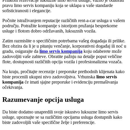
Prilikom rezervacije luksuzne limo servis usluge, važno je odabrati
pravu limo servis kompaniju koja se uklapa u vaše standarde
sofisticiranosti i elegancije.
Počnite istraživanjem reputacije različitih rent-a-car usluga u vašem
području. Potražite kompanije s istorijom pružanja besprekorne
usluge i flotom dobro održavanih, luksuznih vozila.
Zatim razmislite o specifičnim potrebama vašeg događaja ili prilike.
Bez obzira da li je u pitanju venčanje, korporativni događaj ili noć u
gradu, osigurajte da
limo
servis kompanija
koju odaberete može
zadovoljiti vaše zahteve. Obratite pažnju na detalje poput veličine
flote, dostupnosti različitih opcija vozila i profesionalizma vozača.
Na kraju, pročitajte recenzije i preporuke prethodnih klijenata kako
biste procenili ukupni nivo zadovoljstva. Vrhunska
limo servis
kompanija
će imati sjajne preporuke i evidenciju premašivanja
očekivanja.
Razumevanje opcija usluga
Da biste dodatno unapredili svoje iskustvo luksuzne limo servis
usluge, upoznajte se sa različitim opcijama usluga dostupnih kako
biste zadovoljili vaše specifične želje i preferencije.