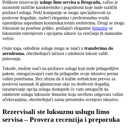
Prilikom rezervacije
usluge limo servisa u
Beogradu,
važno je
razmotriti različite karakteristike i pogodnosti koje nude različiti
pružaoci usluga. Neki kompanije se mogu specijalizovati za
poslovne događaje, nudeći elegantna i profesionalna vozila
opremljena naprednim komunikacionim sredstvima. Drugi se mogu
fokusirati na posebne prilike, pružajući elegantne
limuzine
sa
luksuznim enterijerom i opcijama zabave za venčanja ili maturalne
večeri.
Osim toga, određene usluge mogu se istaći u
transferima do
aerodroma
, obezbeđujući tačnost i udobnost tokom vaših
putovanja.
Takođe, možete naići na pružaoce usluga koji nude prilagodljive
pakete, omogućavajući vam da prilagodite svoje iskustvo prema
vašim potrebama. Bez obzira da li tražite sofisticiran prevoz za
poslovni sastanak ili glamurozan ulaz na društveni događaj,
razumevanje opcija usluga dostupnih će vam omogućiti da
odaberete uslugu luksuzne limuzine koja savršeno odgovara vašim
očekivanjima, obezbeđujući zaista petostruko ocenjeno iskustvo.
Rezervisali ste luksuznu uslugu limo
servisa – Provera recenzija i preporuka