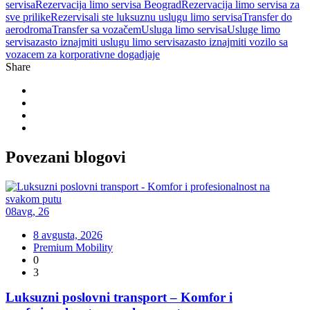
servisa
Rezervacija limo servisa Beograd
Rezervacija limo servisa za
sve prilike
Rezervisali ste luksuznu uslugu limo servisa
Transfer do
aerodroma
Transfer sa vozačem
Usluga limo servisa
Usluge limo
servisa
zasto iznajmiti uslugu limo servisa
zasto iznajmiti vozilo sa
vozacem za korporativne dogadjaje
Share
Povezani
blogovi
08
avg
,
26
8 avgusta, 2026
Premium Mobility
0
3
Luksuzni poslovni transport – Komfor i