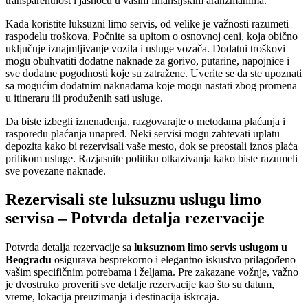
transparentnost i jasnoću u vašim finansijskim aranžmanima.
Kada koristite luksuzni limo servis, od velike je važnosti razumeti
raspodelu troškova. Počnite sa upitom o osnovnoj ceni, koja obično
uključuje iznajmljivanje vozila i usluge vozača. Dodatni troškovi
mogu obuhvatiti dodatne naknade za gorivo, putarine, napojnice i
sve dodatne pogodnosti koje su zatražene. Uverite se da ste upoznati
sa mogućim dodatnim naknadama koje mogu nastati zbog promena
u itineraru ili produženih sati usluge.
Da biste izbegli iznenađenja, razgovarajte o metodama plaćanja i
rasporedu plaćanja unapred. Neki servisi mogu zahtevati uplatu
depozita kako bi rezervisali vaše mesto, dok se preostali iznos plaća
prilikom usluge. Razjasnite politiku otkazivanja kako biste razumeli
sve povezane naknade.
Rezervisali ste luksuznu uslugu limo
servisa – Potvrda detalja rezervacije
Potvrda detalja rezervacije sa
luksuznom limo servis uslugom u
Beogradu
osigurava besprekorno i elegantno iskustvo prilagođeno
vašim specifičnim potrebama i željama. Pre zakazane vožnje, važno
je dvostruko proveriti sve detalje rezervacije kao što su datum,
vreme, lokacija preuzimanja i destinacija iskrcaja.