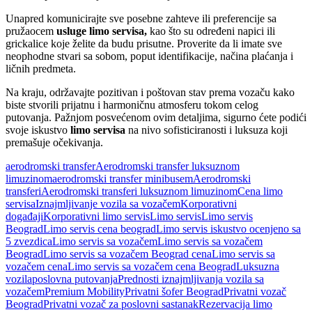
Unapred komunicirajte sve posebne zahteve ili preferencije sa
pružaocem
usluge limo servisa,
kao što su određeni napici ili
grickalice koje želite da budu prisutne. Proverite da li imate sve
neophodne stvari sa sobom, poput identifikacije, načina plaćanja i
ličnih predmeta.
Na kraju, održavajte pozitivan i poštovan stav prema vozaču kako
biste stvorili prijatnu i harmoničnu atmosferu tokom celog
putovanja. Pažnjom posvećenom ovim detaljima, sigurno ćete podići
svoje iskustvo
limo servisa
na nivo sofisticiranosti i luksuza koji
premašuje očekivanja.
aerodromski transfer
Aerodromski transfer luksuznom
limuzinom
aerodromski transfer minibusem
Aerodromski
transferi
Aerodromski transferi luksuznom limuzinom
Cena limo
servisa
Iznajmljivanje vozila sa vozačem
Korporativni
događaji
Korporativni limo servis
Limo servis
Limo servis
Beograd
Limo servis cena beograd
Limo servis iskustvo ocenjeno sa
5 zvezdica
Limo servis sa vozačem
Limo servis sa vozačem
Beograd
Limo servis sa vozačem Beograd cena
Limo servis sa
vozačem cena
Limo servis sa vozačem cena Beograd
Luksuzna
vozila
poslovna putovanja
Prednosti iznajmljivanja vozila sa
vozačem
Premium Mobility
Privatni šofer Beograd
Privatni vozač
Beograd
Privatni vozač za poslovni sastanak
Rezervacija limo