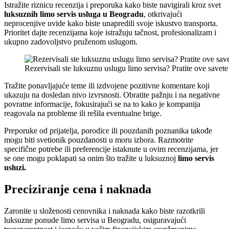
Istražite riznicu recenzija i preporuka kako biste navigirali kroz svet
luksuznih limo servis usluga u Beogradu
, otkrivajući
neprocenjive uvide kako biste unapredili svoje iskustvo transporta.
Prioritet dajte recenzijama koje istražuju tačnost, profesionalizam i
ukupno zadovoljstvo pruženom uslugom.
Rezervisali ste luksuznu uslugu limo servisa? Pratite ove savet
Tražite ponavljajuće teme ili izdvojene pozitivne komentare koji
ukazuju na dosledan nivo izvrsnosti. Obratite pažnju i na negativne
povratne informacije, fokusirajući se na to kako je kompanija
reagovala na probleme ili rešila eventualne brige.
Preporuke od prijatelja, porodice ili pouzdanih poznanika takođe
mogu biti svetionik pouzdanosti u moru izbora. Razmotrite
specifične potrebe ili preferencije istaknute u ovim recenzijama, jer
se one mogu poklapati sa onim što tražite u luksuznoj
limo servis
usluzi.
Preciziranje cena i naknada
Zaronite u složenosti cenovnika i naknada kako biste razotkrili
luksuzne ponude limo servisa u Beogradu, osiguravajući