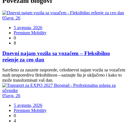
Povezani
blogovi
05
avg
,
26
5 avgusta, 2026
Premium Mobility
0
8
Dnevni najam vozila sa vozačem – Fleksibilno
rešenje za ceo dan
Savršeno za zauzete rasporede, celodnevni najam vozila sa vozačem
nudi neuporedivu fleksibilnost—saznajte šta je uključeno i kako to
može transformisati vaš dan.
05
avg
,
26
5 avgusta, 2026
Premium Mobility
0
4