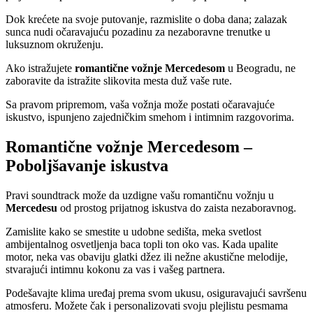
Dok krećete na svoje putovanje, razmislite o doba dana; zalazak
sunca nudi očaravajuću pozadinu za nezaboravne trenutke u
luksuznom okruženju.
Ako istražujete
romantične vožnje Mercedesom
u Beogradu, ne
zaboravite da istražite slikovita mesta duž vaše rute.
Sa pravom pripremom, vaša vožnja može postati očaravajuće
iskustvo, ispunjeno zajedničkim smehom i intimnim razgovorima.
Romantične vožnje Mercedesom –
Poboljšavanje iskustva
Pravi soundtrack može da uzdigne vašu romantičnu vožnju u
Mercedesu
od prostog prijatnog iskustva do zaista nezaboravnog.
Zamislite kako se smestite u udobne sedišta, meka svetlost
ambijentalnog osvetljenja baca topli ton oko vas. Kada upalite
motor, neka vas obaviju glatki džez ili nežne akustične melodije,
stvarajući intimnu kokonu za vas i vašeg partnera.
Podešavajte klima uređaj prema svom ukusu, osiguravajući savršenu
atmosferu. Možete čak i personalizovati svoju plejlistu pesmama