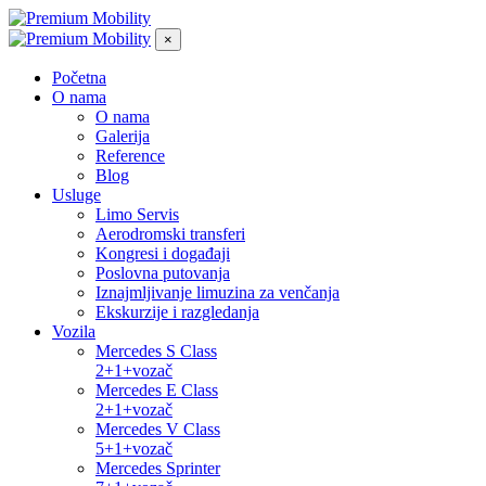
×
Početna
O nama
O nama
Galerija
Reference
Blog
Usluge
Limo Servis
Aerodromski transferi
Kongresi i događaji
Poslovna putovanja
Iznajmljivanje limuzina za venčanja
Ekskurzije i razgledanja
Vozila
Mercedes S Class
2+1+vozač
Mercedes E Class
2+1+vozač
Mercedes V Class
5+1+vozač
Mercedes Sprinter