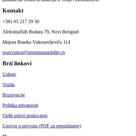
Kontakt
+381 65 217 29 30
Aleksinačkih Rudara 79, Novi Beograd
Majora Branka Vukosavljevića 114
reservation@premiummobility.rs
Brzi linkovi
Usluge
Vozila
Rezervacije
Politika privatnosti
Opšti uslovi poslovanja
Ugovor o prevozu (PDF za preuzimanje)