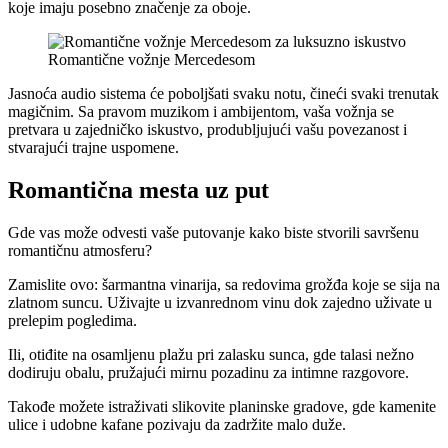
koje imaju posebno značenje za oboje.
Romantične vožnje Mercedesom
Jasnoća audio sistema će poboljšati svaku notu, čineći svaki trenutak
magičnim. Sa pravom muzikom i ambijentom, vaša vožnja se
pretvara u zajedničko iskustvo, produbljujući vašu povezanost i
stvarajući trajne uspomene.
Romantična mesta uz put
Gde vas može odvesti vaše putovanje kako biste stvorili savršenu
romantičnu atmosferu?
Zamislite ovo: šarmantna vinarija, sa redovima grožđa koje se sija na
zlatnom suncu. Uživajte u izvanrednom vinu dok zajedno uživate u
prelepim pogledima.
Ili, otiđite na osamljenu plažu pri zalasku sunca, gde talasi nežno
dodiruju obalu, pružajući mirnu pozadinu za intimne razgovore.
Takođe možete istraživati slikovite planinske gradove, gde kamenite
ulice i udobne kafane pozivaju da zadržite malo duže.