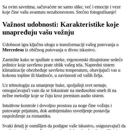
Sa ovim savetima, sačuvaćete ne samo slike, već i emocije i veze
koje čine vašu avanturu nezaboravnom. Srećno fotografisanje!
Važnost udobnosti: Karakteristike koje
unapređuju vašu vožnju
Udobnost igra ključnu ulogu u transformaciji vašeg putovanja u
Mercedesu
iz običnog putovanja u divno iskustvo.
Zamislite kako se spuštate u meke, ergonomski dizajnirane sedeće
jedinice koje savršeno prate oblik vašeg tela. Napredni sistem
klimatizacije obezbeđuje savršenu temperaturu, obavijajući vas u
kokonu topline ili hladnoće, u zavisnosti od vaših želja.
Uz tehnologiju za smanjenje buke, spoljašnji svet nestaje,
omogućavajući vam da se fokusirate na međusobni smeh ili na
nežne melodije koje se čuju kroz premium audio sistem.
Intuitivne kontrole i dovoljno prostora za noge čine vožnju i
putovanje prijatnim, dok ambijentalno osvetljenje postavlja
raspoloženje za romantiku.
Svaki detalj je osmišljen da podigne vaše iskustvo, osiguravajući da