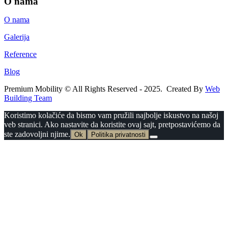
O nama
O nama
Galerija
Reference
Blog
Premium Mobility © All Rights Reserved - 2025. Created By
Web
Building Team
Koristimo kolačiće da bismo vam pružili najbolje iskustvo na našoj
veb stranici. Ako nastavite da koristite ovaj sajt, pretpostavićemo da
ste zadovoljni njime.
Ok
Politika privatnosti