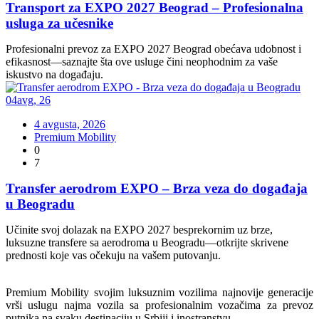
Transport za EXPO 2027 Beograd – Profesionalna
usluga za učesnike
Profesionalni prevoz za EXPO 2027 Beograd obećava udobnost i
efikasnost—saznajte šta ove usluge čini neophodnim za vaše
iskustvo na događaju.
04
avg
,
26
4 avgusta, 2026
Premium Mobility
0
7
Transfer aerodrom EXPO – Brza veza do događaja
u Beogradu
Učinite svoj dolazak na EXPO 2027 besprekornim uz brze,
luksuzne transfere sa aerodroma u Beogradu—otkrijte skrivene
prednosti koje vas očekuju na vašem putovanju.
Premium Mobility svojim luksuznim vozilima najnovije generacije
vrši uslugu najma vozila sa profesionalnim vozačima za prevoz
putnika na svaku destinaciju u Srbiji i inostranstvu.