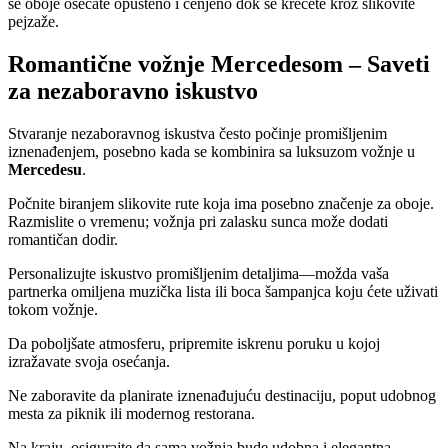
se oboje osećate opušteno i cenjeno dok se krećete kroz slikovite
pejzaže.
Romantične vožnje Mercedesom – Saveti
za nezaboravno iskustvo
Stvaranje nezaboravnog iskustva često počinje promišljenim
iznenađenjem, posebno kada se kombinira sa luksuzom vožnje u
Mercedesu
.
Počnite biranjem slikovite rute koja ima posebno značenje za oboje.
Razmislite o vremenu; vožnja pri zalasku sunca može dodati
romantičan dodir.
Personalizujte iskustvo promišljenim detaljima—možda vaša
partnerka omiljena muzička lista ili boca šampanjca koju ćete uživati
tokom vožnje.
Da poboljšate atmosferu, pripremite iskrenu poruku u kojoj
izražavate svoja osećanja.
Ne zaboravite da planirate iznenađujuću destinaciju, poput udobnog
mesta za piknik ili modernog restorana.
Na kraju, osigurajte da sama vožnja bude udobna i elegantna,