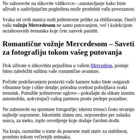
Ne zaboravite na slikovite vidikovce—zaustavljanje kako biste
uživali u zadivljujućim pogledima može produbiti vašu povezanost.
Svaka od ovih stanica nudi jedinstvene prilike za zbližavanje, čineći
vašu
vožnju Mercedesom
ne samo putovanjem, već i kolekcijom
nezaboravnih trenutaka koje ćete zauvek pamtiti.
Romantične vožnje Mercedesom – Saveti
za fotografiju tokom vašeg putovanja
Dok uživate u slikovitim pejzažima u vašem
Mercedesu
, postaje
bitno zabeležiti suštinu vaše romantične avanture.
Počnite podešavanjem postavki vaše kamere kako biste osigurali
vibrantne boje i oštre detalje; prirodna svetlost poboljšava svaki
trenutak. Potražite jedinstvene uglove—pokušajte da slikate iznutra
automobila, uokvirujući vašeg partnera protiv prelepe pozadine.
Ne zaboravite na spontane fotografije; iskreni trenuci često stvaraju
najbolje uspomene. Iskoristite zlatnu uru, neposredno pre zalaska
sunca, za meko, toplo osvetljenje koje dodaje čarobni dodir.
Na kraju, razmislite o tome da ponesete mali stativ za stabilnost,
posebno tokom večernjih snimaka.