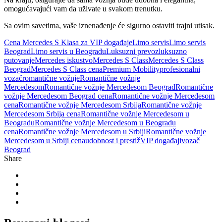
omogućavajući vam da uživate u svakom trenutku.
Sa ovim savetima, vaše iznenađenje će sigurno ostaviti trajni utisak.
Cena Mercedes S Klasa za VIP događaje
Limo servis
Limo servis
Beograd
Limo servis u Beogradu
Luksuzni prevoz
luksuzno
putovanje
Mercedes iskustvo
Mercedes S Class
Mercedes S Class
Beograd
Mercedes S Class cena
Premium Mobility
profesionalni
vozač
romantične vožnje
Romantične vožnje
Mercedesom
Romantične vožnje Mercedesom Beograd
Romantične
vožnje Mercedesom Beograd cena
Romantične vožnje Mercedesom
cena
Romantične vožnje Mercedesom Srbija
Romantične vožnje
Mercedesom Srbija cena
Romantične vožnje Mercedesom u
Beogradu
Romantične vožnje Mercedesom u Beogradu
cena
Romantične vožnje Mercedesom u Srbiji
Romantične vožnje
Mercedesom u Srbiji cena
udobnost i prestiž
VIP događaji
vozač
Beograd
Share