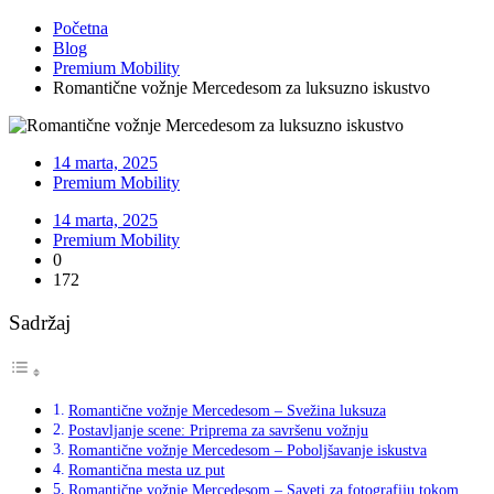
Početna
Blog
Premium Mobility
Romantične vožnje Mercedesom za luksuzno iskustvo
14 marta, 2025
Premium Mobility
14 marta, 2025
Premium Mobility
0
172
Sadržaj
Romantične vožnje Mercedesom – Svežina luksuza
Postavljanje scene: Priprema za savršenu vožnju
Romantične vožnje Mercedesom – Poboljšavanje iskustva
Romantična mesta uz put
Romantične vožnje Mercedesom – Saveti za fotografiju tokom