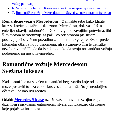
vašeg putovanja
Važnost udobnosti: Karakteristike koje unapređuju vašu vožnju
Romantične vožnje Mercedesom – Saveti za nezaboravno iskustvo
Romantične vožnje Mercedesom –
Zamislite sebe kako klizite
kroz slikovite pejzaže u luksuznom Mercedesu, dok vas plišan
enterijer obavija udobnošću. Dok navigirate zavojitim putevima, tihi
šum motora harmonizuje sa pažljivo odabranom plejlistom,
postavljajući savršenu pozadinu za intimne razgovore. Svaki pređeni
kilometar otkriva novu uspomenu, ali šta zapravo čini te trenutke
nezaboravnim? Hajde da istražimo kako da svoju romantičnu vožnju
podignemo na nešto izvanredno.
Romantične vožnje Mercedesom –
Svežina luksuza
Kada pomislite na savršen romantični beg, vozilo koje odaberete
može postaviti ton za celo iskustvo, a nema ništa što je neodoljivo
očaravajuće kao
Mercedes.
Odabir
Mercedes S klase
uzdiže vaše putovanje svojim elegantnim
dizajnom i raskošnim enterijerom, stvarajući luksuzno okruženje
koje pojačava intimnost.