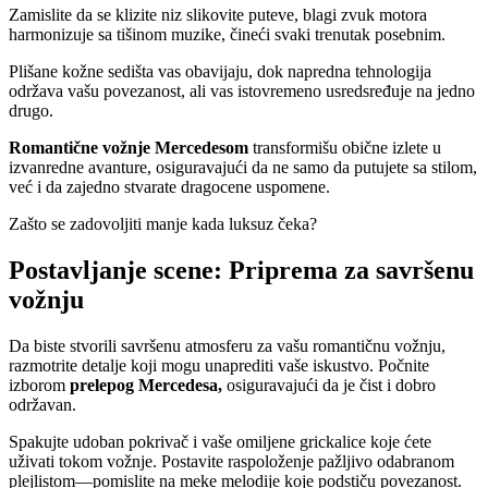
Zamislite da se klizite niz slikovite puteve, blagi zvuk motora
harmonizuje sa tišinom muzike, čineći svaki trenutak posebnim.
Plišane kožne sedišta vas obavijaju, dok napredna tehnologija
održava vašu povezanost, ali vas istovremeno usredsređuje na jedno
drugo.
Romantične vožnje Mercedesom
transformišu obične izlete u
izvanredne avanture, osiguravajući da ne samo da putujete sa stilom,
već i da zajedno stvarate dragocene uspomene.
Zašto se zadovoljiti manje kada luksuz čeka?
Postavljanje scene: Priprema za savršenu
vožnju
Da biste stvorili savršenu atmosferu za vašu romantičnu vožnju,
razmotrite detalje koji mogu unaprediti vaše iskustvo. Počnite
izborom
prelepog Mercedesa,
osiguravajući da je čist i dobro
održavan.
Spakujte udoban pokrivač i vaše omiljene grickalice koje ćete
uživati tokom vožnje. Postavite raspoloženje pažljivo odabranom
plejlistom—pomislite na meke melodije koje podstiču povezanost.