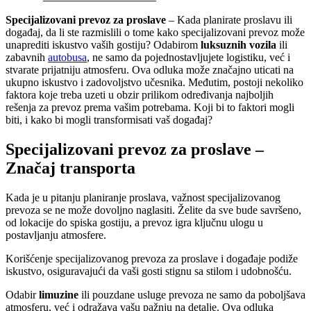
Specijalizovani prevoz za proslave
– Kada planirate proslavu ili
događaj, da li ste razmislili o tome kako specijalizovani prevoz može
unaprediti iskustvo vaših gostiju? Odabirom
luksuznih vozila
ili
zabavnih
autobusa
, ne samo da pojednostavljujete logistiku, već i
stvarate prijatniju atmosferu. Ova odluka može značajno uticati na
ukupno iskustvo i zadovoljstvo učesnika. Međutim, postoji nekoliko
faktora koje treba uzeti u obzir prilikom određivanja najboljih
rešenja za prevoz prema vašim potrebama. Koji bi to faktori mogli
biti, i kako bi mogli transformisati vaš događaj?
Specijalizovani prevoz za proslave –
Značaj transporta
Kada je u pitanju planiranje proslava, važnost specijalizovanog
prevoza se ne može dovoljno naglasiti. Želite da sve bude savršeno,
od lokacije do spiska gostiju, a prevoz igra ključnu ulogu u
postavljanju atmosfere.
Korišćenje specijalizovanog prevoza za proslave i događaje podiže
iskustvo, osiguravajući da vaši gosti stignu sa stilom i udobnošću.
Odabir
limuzine
ili pouzdane usluge prevoza ne samo da poboljšava
atmosferu, već i odražava vašu pažnju na detalje. Ova odluka