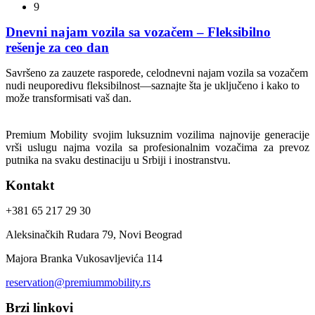
9
Dnevni najam vozila sa vozačem – Fleksibilno
rešenje za ceo dan
Savršeno za zauzete rasporede, celodnevni najam vozila sa vozačem
nudi neuporedivu fleksibilnost—saznajte šta je uključeno i kako to
može transformisati vaš dan.
Premium Mobility svojim luksuznim vozilima najnovije generacije
vrši uslugu najma vozila sa profesionalnim vozačima za prevoz
putnika na svaku destinaciju u Srbiji i inostranstvu.
Kontakt
+381 65 217 29 30
Aleksinačkih Rudara 79, Novi Beograd
Majora Branka Vukosavljevića 114
reservation@premiummobility.rs
Brzi linkovi