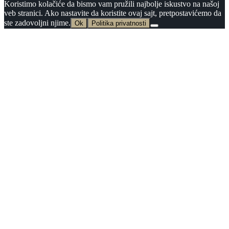
Koristimo kolačiće da bismo vam pružili najbolje iskustvo na našoj
veb stranici. Ako nastavite da koristite ovaj sajt, pretpostavićemo da
ste zadovoljni njime.
Ok
Politika privatnosti