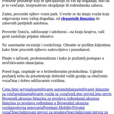
Potražite pružatelje koji se specijalizuju za vaš tip događaja, bilo da
je to venčanje, korporativno okupljanje ili rođendanska zabava.
Zatim, procenite njihov vozni park. Uverite se da imaju vozila koja
odgovaraju tonu vašeg događaja, od
elegantnih limuzina
do
zabavnih partijskih autobusa.
Proverite čistoću, održavanje i udobnost—na kraju krajeva, vaši
gosti zaslužuju prijatno iskustvo.
Ne zanemarite recenzije i svedočenja. Obratite se prošlim klijentima
kako biste procenili njihovo zadovoljstvo i pouzdanost.
Pitajte o tačnosti, profesionalizmu i kako je pružatelj postupao u
neočekivanim situacijama.
Pored toga, raspitajte se o bezbednosnim protokolima. Ugledni
pružatelj treba da prioritetizuje dobrobit vaših gostiju sa obučenim
vozačima i dobro održavanim vozilima.
Cena limo servisa
Iznajmljivanje automobila
iznajmljivanje limuzine
za venčanja
Iznajmljivanje vozila sa vozačem
Limo servis
Limo servis
Beograd
Luksuzna limuzina za proslavu rođendana
Luksuzna
limuzina za proslavu rođendana u Beogradu
Luksuzna
vozila
poslovna putovanja
Premium Mobility
Privatni
vozač
Specijalizovani prevoz za proslave
Specijalizovani prevoz za