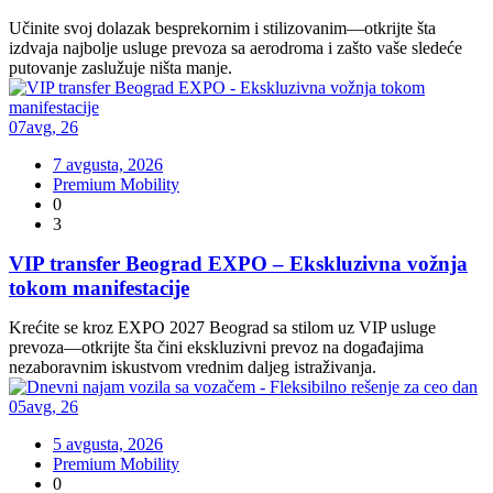
Učinite svoj dolazak besprekornim i stilizovanim—otkrijte šta
izdvaja najbolje usluge prevoza sa aerodroma i zašto vaše sledeće
putovanje zaslužuje ništa manje.
07
avg
,
26
7 avgusta, 2026
Premium Mobility
0
3
VIP transfer Beograd EXPO – Ekskluzivna vožnja
tokom manifestacije
Krećite se kroz EXPO 2027 Beograd sa stilom uz VIP usluge
prevoza—otkrijte šta čini ekskluzivni prevoz na događajima
nezaboravnim iskustvom vrednim daljeg istraživanja.
05
avg
,
26
5 avgusta, 2026
Premium Mobility
0