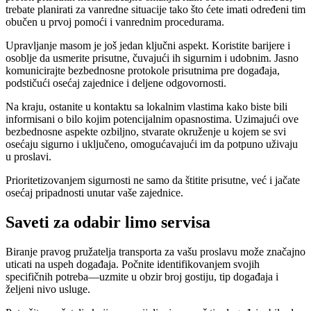
trebate planirati za vanredne situacije tako što ćete imati određeni tim
obučen u prvoj pomoći i vanrednim procedurama.
Upravljanje masom je još jedan ključni aspekt. Koristite barijere i
osoblje da usmerite prisutne, čuvajući ih sigurnim i udobnim. Jasno
komunicirajte bezbednosne protokole prisutnima pre događaja,
podstičući osećaj zajednice i deljene odgovornosti.
Na kraju, ostanite u kontaktu sa lokalnim vlastima kako biste bili
informisani o bilo kojim potencijalnim opasnostima. Uzimajući ove
bezbednosne aspekte ozbiljno, stvarate okruženje u kojem se svi
osećaju sigurno i uključeno, omogućavajući im da potpuno uživaju
u proslavi.
Prioritetizovanjem sigurnosti ne samo da štitite prisutne, već i jačate
osećaj pripadnosti unutar vaše zajednice.
Saveti za odabir limo servisa
Biranje pravog pružatelja transporta za vašu proslavu može značajno
uticati na uspeh događaja. Počnite identifikovanjem svojih
specifičnih potreba—uzmite u obzir broj gostiju, tip događaja i
željeni nivo usluge.