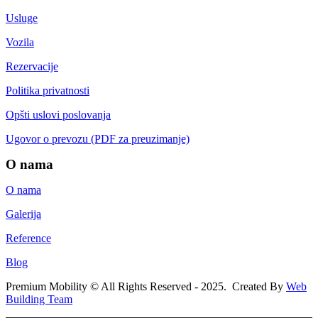
Usluge
Vozila
Rezervacije
Politika privatnosti
Opšti uslovi poslovanja
Ugovor o prevozu (PDF za preuzimanje)
O nama
O nama
Galerija
Reference
Blog
Premium Mobility © All Rights Reserved - 2025. Created By
Web
Building Team