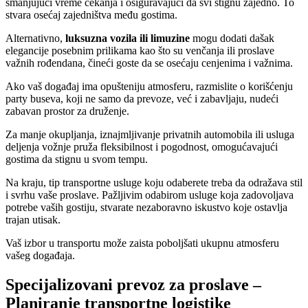
smanjujući vreme čekanja i osiguravajući da svi stignu zajedno. To
stvara osećaj zajedništva među gostima.
Alternativno,
luksuzna vozila ili limuzine
mogu dodati dašak
elegancije posebnim prilikama kao što su venčanja ili proslave
važnih rođendana, čineći goste da se osećaju cenjenima i važnima.
Ako vaš događaj ima opušteniju atmosferu, razmislite o korišćenju
party buseva, koji ne samo da prevoze, već i zabavljaju, nudeći
zabavan prostor za druženje.
Za manje okupljanja, iznajmljivanje privatnih automobila ili usluga
deljenja vožnje pruža fleksibilnost i pogodnost, omogućavajući
gostima da stignu u svom tempu.
Na kraju, tip transportne usluge koju odaberete treba da odražava stil
i svrhu vaše proslave. Pažljivim odabirom usluge koja zadovoljava
potrebe vaših gostiju, stvarate nezaboravno iskustvo koje ostavlja
trajan utisak.
Vaš izbor u transportu može zaista poboljšati ukupnu atmosferu
vašeg događaja.
Specijalizovani prevoz za proslave –
Planiranje transportne logistike