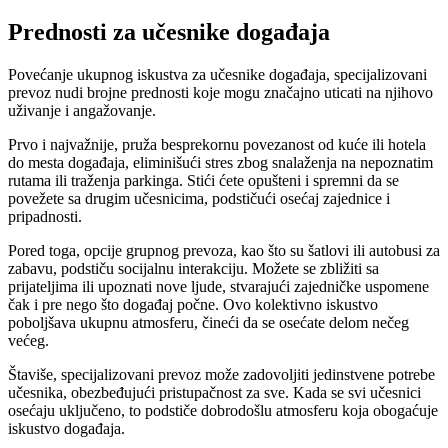
Prednosti za učesnike događaja
Povećanje ukupnog iskustva za učesnike događaja, specijalizovani
prevoz nudi brojne prednosti koje mogu značajno uticati na njihovo
uživanje i angažovanje.
Prvo i najvažnije, pruža besprekornu povezanost od kuće ili hotela
do mesta događaja, eliminišući stres zbog snalaženja na nepoznatim
rutama ili traženja parkinga. Stići ćete opušteni i spremni da se
povežete sa drugim učesnicima, podstičući osećaj zajednice i
pripadnosti.
Pored toga, opcije grupnog prevoza, kao što su šatlovi ili autobusi za
zabavu, podstiču socijalnu interakciju. Možete se zbližiti sa
prijateljima ili upoznati nove ljude, stvarajući zajedničke uspomene
čak i pre nego što događaj počne. Ovo kolektivno iskustvo
poboljšava ukupnu atmosferu, čineći da se osećate delom nečeg
većeg.
Štaviše, specijalizovani prevoz može zadovoljiti jedinstvene potrebe
učesnika, obezbeđujući pristupačnost za sve. Kada se svi učesnici
osećaju uključeno, to podstiče dobrodošlu atmosferu koja obogaćuje
iskustvo događaja.