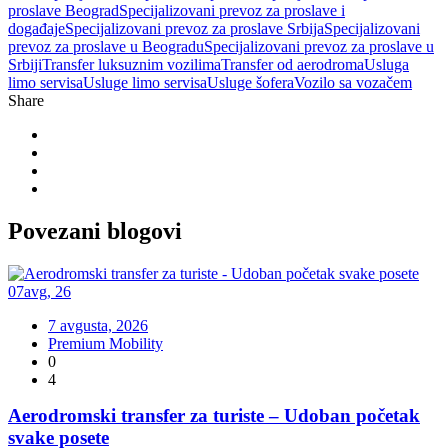
proslave Beograd
Specijalizovani prevoz za proslave i
događaje
Specijalizovani prevoz za proslave Srbija
Specijalizovani
prevoz za proslave u Beogradu
Specijalizovani prevoz za proslave u
Srbiji
Transfer luksuznim vozilima
Transfer od aerodroma
Usluga
limo servisa
Usluge limo servisa
Usluge šofera
Vozilo sa vozačem
Share
Povezani
blogovi
07
avg
,
26
7 avgusta, 2026
Premium Mobility
0
4
Aerodromski transfer za turiste – Udoban početak
svake posete