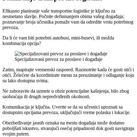
Efikasno planiranje vaše transportne logistike je ključno za
nesmetano slavlje. Počnite definisanjem obima vašeg događaja;
poznavanje broja učesnika pomaže vam da odredite vrstu potrebnog
prevoza.
Da li će vam biti potrebni autobusi, mini-busevi, ili možda
kombinacija opcija?
Specijalizovani prevoz za proslave i događaje
Zatim, mapirajte vremenski raspored. Razmotrite kada će gosti stići i
otići. Želećete da koordinirate mesta za preuzimanje i odlaganje koja
su lako dostupna svima.
Ne zaboravite da uzmete u obzir potencijalne kašnjenja, bilo zbog
saobraćaja ili drugih nepredviđenih okolnosti.
Komunikacija je ključna. Uverite se da su učesnici upoznati sa
dostupnim opcijama prevoza, uključujući vreme polaska i lokacije.
Obezbeđivanje jasnih oznaka na mestu događaja može dodatno
poboljšati iskustvo, stvarajući osećaj pripadnosti dok gosti navigiraju
svojim putem.