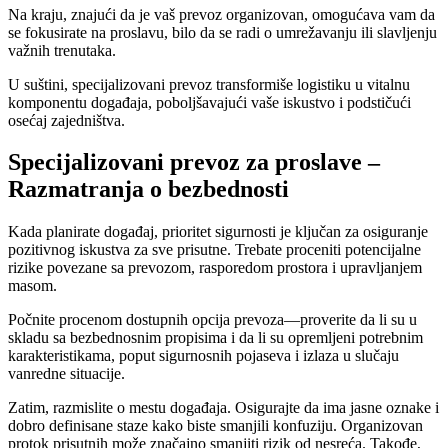
Na kraju, znajući da je vaš prevoz organizovan, omogućava vam da
se fokusirate na proslavu, bilo da se radi o umrežavanju ili slavljenju
važnih trenutaka.
U suštini, specijalizovani prevoz transformiše logistiku u vitalnu
komponentu događaja, poboljšavajući vaše iskustvo i podstičući
osećaj zajedništva.
Specijalizovani prevoz za proslave –
Razmatranja o bezbednosti
Kada planirate događaj, prioritet sigurnosti je ključan za osiguranje
pozitivnog iskustva za sve prisutne. Trebate proceniti potencijalne
rizike povezane sa prevozom, rasporedom prostora i upravljanjem
masom.
Počnite procenom dostupnih opcija prevoza—proverite da li su u
skladu sa bezbednosnim propisima i da li su opremljeni potrebnim
karakteristikama, poput sigurnosnih pojaseva i izlaza u slučaju
vanredne situacije.
Zatim, razmislite o mestu događaja. Osigurajte da ima jasne oznake i
dobro definisane staze kako biste smanjili konfuziju. Organizovan
protok prisutnih može značajno smanjiti rizik od nesreća. Takođe,