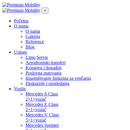
×
Početna
O nama
O nama
Galerija
Reference
Blog
Usluge
Limo Servis
Aerodromski transferi
Kongresi i događaji
Poslovna putovanja
Iznajmljivanje limuzina za venčanja
Ekskurzije i razgledanja
Vozila
Mercedes S Class
2+1+vozač
Mercedes E Class
2+1+vozač
Mercedes V Class
5+1+vozač
Mercedes Sprinter