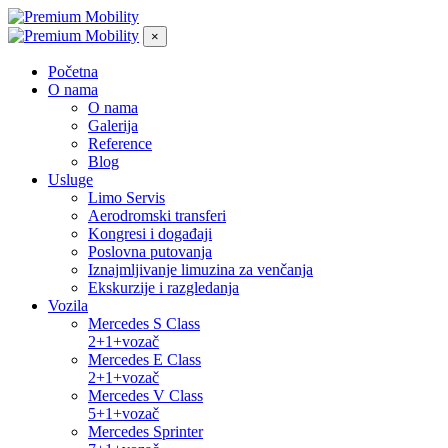
×
Početna
O nama
O nama
Galerija
Reference
Blog
Usluge
Limo Servis
Aerodromski transferi
Kongresi i događaji
Poslovna putovanja
Iznajmljivanje limuzina za venčanja
Ekskurzije i razgledanja
Vozila
Mercedes S Class
2+1+vozač
Mercedes E Class
2+1+vozač
Mercedes V Class
5+1+vozač
Mercedes Sprinter