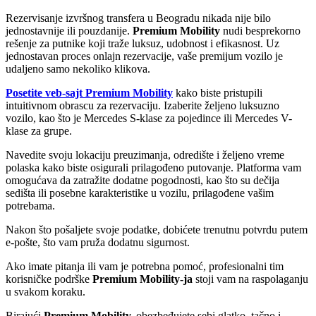
Rezervisanje izvršnog transfera u Beogradu nikada nije bilo
jednostavnije ili pouzdanije.
Premium Mobility
nudi besprekorno
rešenje za putnike koji traže luksuz, udobnost i efikasnost. Uz
jednostavan proces onlajn rezervacije, vaše premijum vozilo je
udaljeno samo nekoliko klikova.
Posetite veb-sajt Premium Mobility
kako biste pristupili
intuitivnom obrascu za rezervaciju. Izaberite željeno luksuzno
vozilo, kao što je Mercedes S-klase za pojedince ili Mercedes V-
klase za grupe.
Navedite svoju lokaciju preuzimanja, odredište i željeno vreme
polaska kako biste osigurali prilagođeno putovanje. Platforma vam
omogućava da zatražite dodatne pogodnosti, kao što su dečija
sedišta ili posebne karakteristike u vozilu, prilagođene vašim
potrebama.
Nakon što pošaljete svoje podatke, dobićete trenutnu potvrdu putem
e-pošte, što vam pruža dodatnu sigurnost.
Ako imate pitanja ili vam je potrebna pomoć, profesionalni tim
korisničke podrške
Premium Mobility-ja
stoji vam na raspolaganju
u svakom koraku.
Birajući
Premium Mobility,
obezbeđujete sebi glatko, tačno i