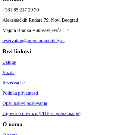
+381 65 217 29 30
Aleksinačkih Rudara 79, Novi Beograd
Majora Branka Vukosavljevića 114
reservation@premiummobility.rs
Brzi linkovi
Usluge
Vozila
Rezervacije
Politika privatnosti
Opšti uslovi poslovanja
Ugovor o prevozu (PDF za preuzimanje)
O nama