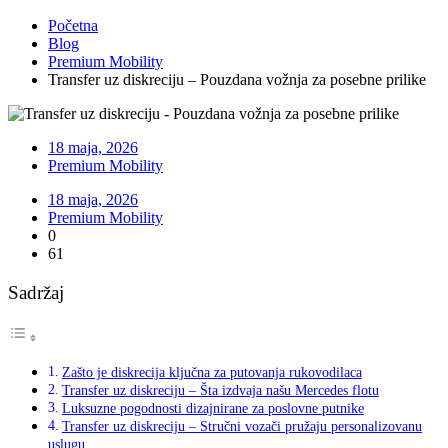
Početna
Blog
Premium Mobility
Transfer uz diskreciju – Pouzdana vožnja za posebne prilike
18 maja, 2026
Premium Mobility
18 maja, 2026
Premium Mobility
0
61
Sadržaj
Zašto je diskrecija ključna za putovanja rukovodilaca
Transfer uz diskreciju – Šta izdvaja našu Mercedes flotu
Luksuzne pogodnosti dizajnirane za poslovne putnike
Transfer uz diskreciju – Stručni vozači pružaju personalizovanu
uslugu