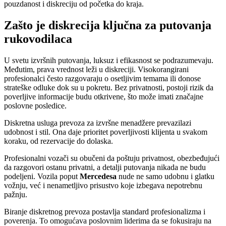
pouzdanost i diskreciju od početka do kraja.
Zašto je diskrecija ključna za putovanja
rukovodilaca
U svetu izvršnih putovanja, luksuz i efikasnost se podrazumevaju.
Međutim, prava vrednost leži u diskreciji. Visokorangirani
profesionalci često razgovaraju o osetljivim temama ili donose
strateške odluke dok su u pokretu. Bez privatnosti, postoji rizik da
poverljive informacije budu otkrivene, što može imati značajne
poslovne posledice.
Diskretna usluga prevoza za izvršne menadžere prevazilazi
udobnost i stil. Ona daje prioritet poverljivosti klijenta u svakom
koraku, od rezervacije do dolaska.
Profesionalni vozači su obučeni da poštuju privatnost, obezbeđujući
da razgovori ostanu privatni, a detalji putovanja nikada ne budu
podeljeni. Vozila poput
Mercedesa
nude ne samo udobnu i glatku
vožnju, već i nenametljivo prisustvo koje izbegava nepotrebnu
pažnju.
Biranje diskretnog prevoza postavlja standard profesionalizma i
poverenja. To omogućava poslovnim liderima da se fokusiraju na