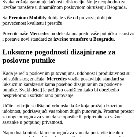
Svaka vožnja garantuje tačnost i diskreciju, što je neophodno za
izvršne transfere u dinamičnom poslovnom okruženju Beograda.
Sa
Premium Mobility
dobijate više od prevoza; dobijate
posvećenost kvalitetu i prestižu.
Poverite naše
Mercedes
modele da unaprede vaše putničko iskustvo
i postave novi standard za
izvršne transfere u Beogradu.
Luksuzne pogodnosti dizajnirane za
poslovne putnike
Kada je reč o poslovnim putovanjima, udobnost i produktivnost su
od suštinskog značaja.
Mercedes
vozila postavljaju standard sa
luksuznim karakteristikama posebno dizajniranim za poslovne
putnike. Svaki detalj je pažljivo osmišljen kako bi obezbedio
besprekorno i sofisticirano putovanje.
Uđite i otkrijte sedišta od vrhunske kože koja pružaju izuzetnu
udobnost, podržavajući vas tokom dugih putovanja. Prostran prostor
za noge omogućava vam da se opustite ili pripremite za važne
sastanke u potpunoj privatnosti.
Napredna kontrola klime omogućava vam da postavite idealnu