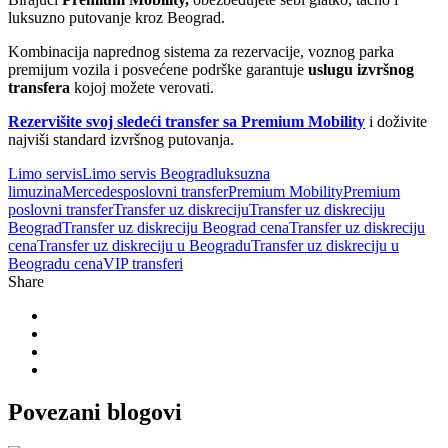
luksuzno putovanje kroz Beograd.
Kombinacija naprednog sistema za rezervacije, voznog parka
premijum vozila i posvećene podrške garantuje
uslugu izvršnog
transfera
kojoj možete verovati.
Rezervišite svoj sledeći transfer sa Premium Mobility
i doživite
najviši standard izvršnog putovanja.
Limo servis
Limo servis Beograd
luksuzna
limuzina
Mercedes
poslovni transfer
Premium Mobility
Premium
poslovni transfer
Transfer uz diskreciju
Transfer uz diskreciju
Beograd
Transfer uz diskreciju Beograd cena
Transfer uz diskreciju
cena
Transfer uz diskreciju u Beogradu
Transfer uz diskreciju u
Beogradu cena
VIP transferi
Share
Povezani
blogovi