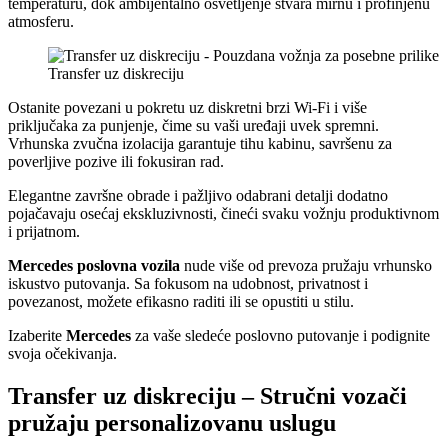
temperaturu, dok ambijentalno osvetljenje stvara mirnu i profinjenu
atmosferu.
Transfer uz diskreciju
Ostanite povezani u pokretu uz diskretni brzi Wi-Fi i više
priključaka za punjenje, čime su vaši uređaji uvek spremni.
Vrhunska zvučna izolacija garantuje tihu kabinu, savršenu za
poverljive pozive ili fokusiran rad.
Elegantne završne obrade i pažljivo odabrani detalji dodatno
pojačavaju osećaj ekskluzivnosti, čineći svaku vožnju produktivnom
i prijatnom.
Mercedes poslovna
vozila
nude više od prevoza pružaju vrhunsko
iskustvo putovanja. Sa fokusom na udobnost, privatnost i
povezanost, možete efikasno raditi ili se opustiti u stilu.
Izaberite
Mercedes
za vaše sledeće poslovno putovanje i podignite
svoja očekivanja.
Transfer uz diskreciju – Stručni vozači
pružaju personalizovanu uslugu