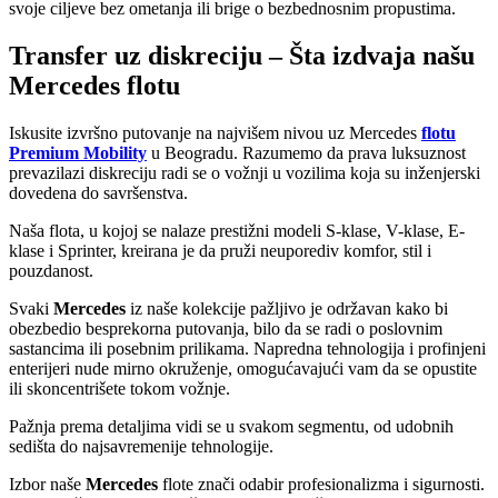
svoje ciljeve bez ometanja ili brige o bezbednosnim propustima.
Transfer uz diskreciju – Šta izdvaja našu
Mercedes flotu
Iskusite izvršno putovanje na najvišem nivou uz Mercedes
flotu
Premium Mobility
u Beogradu. Razumemo da prava luksuznost
prevazilazi diskreciju radi se o vožnji u vozilima koja su inženjerski
dovedena do savršenstva.
Naša flota, u kojoj se nalaze prestižni modeli S-klase, V-klase, E-
klase i Sprinter, kreirana je da pruži neuporediv komfor, stil i
pouzdanost.
Svaki
Mercedes
iz naše kolekcije pažljivo je održavan kako bi
obezbedio besprekorna putovanja, bilo da se radi o poslovnim
sastancima ili posebnim prilikama. Napredna tehnologija i profinjeni
enterijeri nude mirno okruženje, omogućavajući vam da se opustite
ili skoncentrišete tokom vožnje.
Pažnja prema detaljima vidi se u svakom segmentu, od udobnih
sedišta do najsavremenije tehnologije.
Izbor naše
Mercedes
flote znači odabir profesionalizma i sigurnosti.