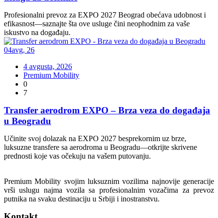
Profesionalni prevoz za EXPO 2027 Beograd obećava udobnost i
efikasnost—saznajte šta ove usluge čini neophodnim za vaše
iskustvo na događaju.
04
avg
,
26
4 avgusta, 2026
Premium Mobility
0
7
Transfer aerodrom EXPO – Brza veza do događaja
u Beogradu
Učinite svoj dolazak na EXPO 2027 besprekornim uz brze,
luksuzne transfere sa aerodroma u Beogradu—otkrijte skrivene
prednosti koje vas očekuju na vašem putovanju.
Premium Mobility svojim luksuznim vozilima najnovije generacije
vrši uslugu najma vozila sa profesionalnim vozačima za prevoz
putnika na svaku destinaciju u Srbiji i inostranstvu.
Kontakt