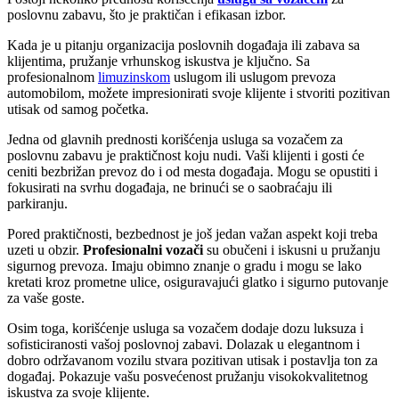
poslovnu zabavu, što je praktičan i efikasan izbor.
Kada je u pitanju organizacija poslovnih događaja ili zabava sa
klijentima, pružanje vrhunskog iskustva je ključno. Sa
profesionalnom
limuzinskom
uslugom ili uslugom prevoza
automobilom, možete impresionirati svoje klijente i stvoriti pozitivan
utisak od samog početka.
Jedna od glavnih prednosti korišćenja usluga sa vozačem za
poslovnu zabavu je praktičnost koju nudi. Vaši klijenti i gosti će
ceniti bezbrižan prevoz do i od mesta događaja. Mogu se opustiti i
fokusirati na svrhu događaja, ne brinući se o saobraćaju ili
parkiranju.
Pored praktičnosti, bezbednost je još jedan važan aspekt koji treba
uzeti u obzir.
Profesionalni vozači
su obučeni i iskusni u pružanju
sigurnog prevoza. Imaju obimno znanje o gradu i mogu se lako
kretati kroz prometne ulice, osiguravajući glatko i sigurno putovanje
za vaše goste.
Osim toga, korišćenje usluga sa vozačem dodaje dozu luksuza i
sofisticiranosti vašoj poslovnoj zabavi. Dolazak u elegantnom i
dobro održavanom vozilu stvara pozitivan utisak i postavlja ton za
događaj. Pokazuje vašu posvećenost pružanju visokokvalitetnog
iskustva za svoje klijente.