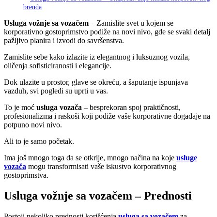
brenda
Usluga vožnje sa vozačem
– Zamislite svet u kojem se
korporativno gostoprimstvo podiže na novi nivo, gde se svaki detalj
pažljivo planira i izvodi do savršenstva.
Zamislite sebe kako izlazite iz elegantnog i luksuznog vozila,
oličenja sofisticiranosti i elegancije.
Dok ulazite u prostor, glave se okreću, a šaputanje ispunjava
vazduh, svi pogledi su uprti u vas.
To je moć
usluga vozača
– besprekoran spoj praktičnosti,
profesionalizma i raskoši koji podiže vaše korporativne događaje na
potpuno novi nivo.
Ali to je samo početak.
Ima još mnogo toga da se otkrije, mnogo načina na koje
usluge
vozača
mogu transformisati vaše iskustvo korporativnog
gostoprimstva.
Usluga vožnje sa vozačem – Prednosti
Postoji nekoliko prednosti korišćenja
usluga sa vozačem
za