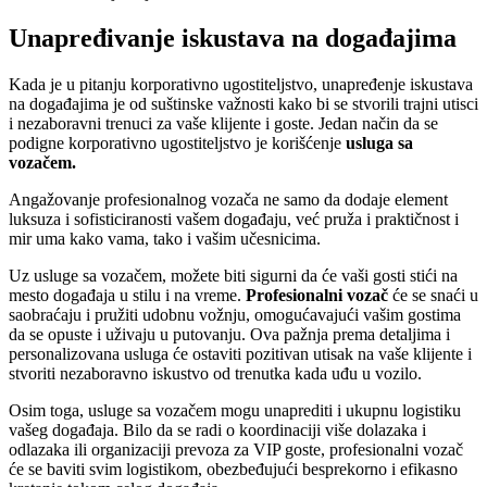
Unapređivanje iskustava na događajima
Kada je u pitanju korporativno ugostiteljstvo, unapređenje iskustava
na događajima je od suštinske važnosti kako bi se stvorili trajni utisci
i nezaboravni trenuci za vaše klijente i goste. Jedan način da se
podigne korporativno ugostiteljstvo je korišćenje
usluga sa
vozačem.
Angažovanje profesionalnog vozača ne samo da dodaje element
luksuza i sofisticiranosti vašem događaju, već pruža i praktičnost i
mir uma kako vama, tako i vašim učesnicima.
Uz usluge sa vozačem, možete biti sigurni da će vaši gosti stići na
mesto događaja u stilu i na vreme.
Profesionalni vozač
će se snaći u
saobraćaju i pružiti udobnu vožnju, omogućavajući vašim gostima
da se opuste i uživaju u putovanju. Ova pažnja prema detaljima i
personalizovana usluga će ostaviti pozitivan utisak na vaše klijente i
stvoriti nezaboravno iskustvo od trenutka kada uđu u vozilo.
Osim toga, usluge sa vozačem mogu unaprediti i ukupnu logistiku
vašeg događaja. Bilo da se radi o koordinaciji više dolazaka i
odlazaka ili organizaciji prevoza za VIP goste, profesionalni vozač
će se baviti svim logistikom, obezbeđujući besprekorno i efikasno