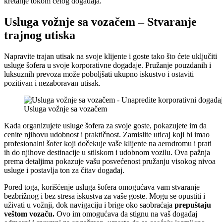
kretanje tokom celog događaja.
Usluga vožnje sa vozačem – Stvaranje
trajnog utiska
Napravite trajan utisak na svoje klijente i goste tako što ćete uključiti
usluge šofera u svoje korporativne događaje. Pružanje pouzdanih i
luksuznih prevoza može poboljšati ukupno iskustvo i ostaviti
pozitivan i nezaboravan utisak.
Usluga vožnje sa vozačem
Kada organizujete usluge šofera za svoje goste, pokazujete im da
cenite njihovu udobnost i praktičnost. Zamislite uticaj koji bi imao
profesionalni šofer koji dočekuje vaše klijente na aerodromu i prati
ih do njihove destinacije u stilskom i udobnom vozilu. Ova pažnja
prema detaljima pokazuje vašu posvećenost pružanju visokog nivoa
usluge i postavlja ton za čitav događaj.
Pored toga, korišćenje usluga šofera omogućava vam stvaranje
bezbrižnog i bez stresa iskustva za vaše goste. Mogu se opustiti i
uživati ​​u vožnji, dok navigaciju i brige oko saobraćaja
prepuštaju
veštom vozaču.
Ovo im omogućava da stignu na vaš događaj