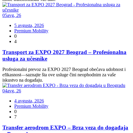
05
avg
,
26
5 avgusta, 2026
Premium Mobility
0
4
Transport za EXPO 2027 Beograd – Profesionalna
usluga za učesnike
Profesionalni prevoz za EXPO 2027 Beograd obećava udobnost i
efikasnost—saznajte šta ove usluge čini neophodnim za vaše
iskustvo na događaju.
04
avg
,
26
4 avgusta, 2026
Premium Mobility
0
7
Transfer aerodrom EXPO – Brza veza do događaja