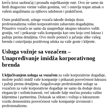
kreću kroz saobraćaj i pronađu najefikasnije rute. Ovo ne samo da
štedi dragoceno vreme vašim gostima, već i ostavlja trajan utisak o
vašem angažmanu za njihovu udobnost i praktičnost.
Osim praktičnosti, usluge vozača takođe dodaju dozu
profesionalizma vašim korporativnim zabavnim događajima.
Prisustvo vozača ne samo da unapređuje ukupno iskustvo vaših
gostiju, već i prikazuje vašu kompaniju kao onu koja ceni luksuz i
pažnju prema detaljima. Ovo može pomoći u jačanju slike vašeg
brenda i ostavljanju pozitivnog utiska na vaše goste i klijente.
Usluga vožnje sa vozačem –
Unapređivanje imidža korporativnog
brenda
Uključivanjem usluga sa vozačem
za vaše korporativne događaje,
možete podići imidž vaše kompanije i prikazati posvećenost luksuzu
i pažnji prema detaljima. Angažovanje profesionalne usluge sa
vozačem za vaše korporativne događaje ne samo da dodaje dozu
elegancije i sofisticiranosti, već takođe šalje moćnu poruku vašim
klijentima i partnerima. Dolazak sa stilom i vožnja u luksuznom
vozilu demonstrira posvećenost vaše kompanije izvrsnosti i
profesionalizmu.