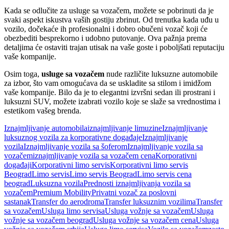
Kada se odlučite za usluge sa vozačem, možete se pobrinuti da je
svaki aspekt iskustva vaših gostiju zbrinut. Od trenutka kada uđu u
vozilo, dočekaće ih profesionalni i dobro obučeni vozač koji će
obezbediti besprekorno i udobno putovanje. Ova pažnja prema
detaljima će ostaviti trajan utisak na vaše goste i poboljšati reputaciju
vaše kompanije.
Osim toga,
usluge sa vozačem
nude različite luksuzne automobile
za izbor, što vam omogućava da se uskladite sa stilom i imidžom
vaše kompanije. Bilo da je to elegantni izvršni sedan ili prostrani i
luksuzni SUV, možete izabrati vozilo koje se slaže sa vrednostima i
estetikom vašeg brenda.
Iznajmljivanje automobila
iznajmljivanje limuzine
Iznajmljivanje
luksuznog vozila za korporativne događaje
Iznajmljivanje
vozila
Iznajmljivanje vozila sa šoferom
Iznajmljivanje vozila sa
vozačem
iznajmljivanje vozila sa vozačem cena
Korporativni
događaji
Korporativni limo servis
Korporativni limo servis
Beograd
Limo servis
Limo servis Beograd
Limo servis cena
beograd
Luksuzna vozila
Prednosti iznajmljivanja vozila sa
vozačem
Premium Mobility
Privatni vozač za poslovni
sastanak
Transfer do aerodroma
Transfer luksuznim vozilima
Transfer
sa vozačem
Usluga limo servisa
Usluga vožnje sa vozačem
Usluga
vožnje sa vozačem beograd
Usluga vožnje sa vozačem cena
Usluga