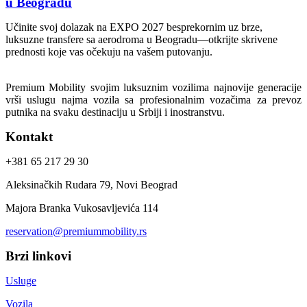
u Beogradu
Učinite svoj dolazak na EXPO 2027 besprekornim uz brze,
luksuzne transfere sa aerodroma u Beogradu—otkrijte skrivene
prednosti koje vas očekuju na vašem putovanju.
Premium Mobility svojim luksuznim vozilima najnovije generacije
vrši uslugu najma vozila sa profesionalnim vozačima za prevoz
putnika na svaku destinaciju u Srbiji i inostranstvu.
Kontakt
+381 65 217 29 30
Aleksinačkih Rudara 79, Novi Beograd
Majora Branka Vukosavljevića 114
reservation@premiummobility.rs
Brzi linkovi
Usluge
Vozila