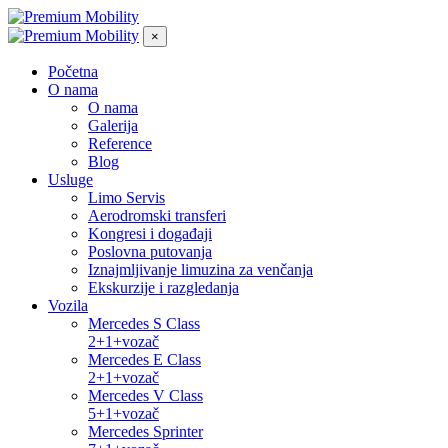
×
Početna
O nama
O nama
Galerija
Reference
Blog
Usluge
Limo Servis
Aerodromski transferi
Kongresi i događaji
Poslovna putovanja
Iznajmljivanje limuzina za venčanja
Ekskurzije i razgledanja
Vozila
Mercedes S Class
2+1+vozač
Mercedes E Class
2+1+vozač
Mercedes V Class
5+1+vozač
Mercedes Sprinter