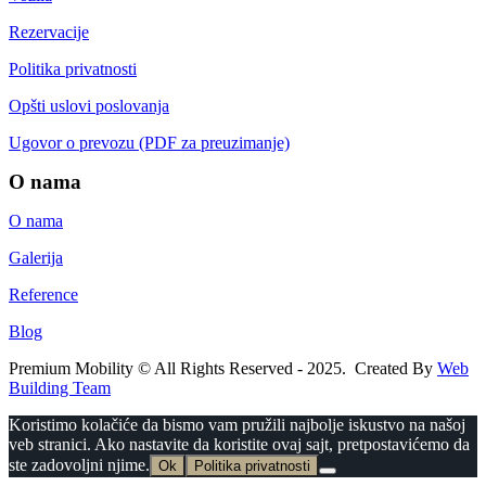
Rezervacije
Politika privatnosti
Opšti uslovi poslovanja
Ugovor o prevozu (PDF za preuzimanje)
O nama
O nama
Galerija
Reference
Blog
Premium Mobility © All Rights Reserved - 2025. Created By
Web
Building Team
Koristimo kolačiće da bismo vam pružili najbolje iskustvo na našoj
veb stranici. Ako nastavite da koristite ovaj sajt, pretpostavićemo da
ste zadovoljni njime.
Ok
Politika privatnosti