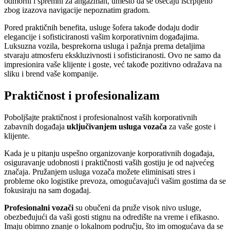
odmorni i spremni za angažman, umesto da se osećaju iscrpljeno
zbog izazova navigacije nepoznatim gradom.
Pored praktičnih benefita, usluge šofera takođe dodaju dodir
elegancije i sofisticiranosti vašim korporativnim događajima.
Luksuzna vozila, besprekorna usluga i pažnja prema detaljima
stvaraju atmosferu ekskluzivnosti i sofisticiranosti. Ovo ne samo da
impresionira vaše klijente i goste, već takođe pozitivno odražava na
sliku i brend vaše kompanije.
Praktičnost i profesionalizam
Poboljšajte praktičnost i profesionalnost vaših korporativnih
zabavnih događaja
uključivanjem usluga vozača
za vaše goste i
klijente.
Kada je u pitanju uspešno organizovanje korporativnih događaja,
osiguravanje udobnosti i praktičnosti vaših gostiju je od najvećeg
značaja. Pružanjem usluga vozača možete eliminisati stres i
probleme oko logistike prevoza, omogućavajući vašim gostima da se
fokusiraju na sam događaj.
Profesionalni vozači
su obučeni da pruže visok nivo usluge,
obezbeđujući da vaši gosti stignu na odredište na vreme i efikasno.
Imaju obimno znanje o lokalnom području, što im omogućava da se