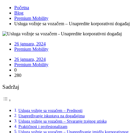
Početna
Blog
Premium Mobility
Usluga vožnje sa vozačem – Unapredite korporativni događaj
26 januara, 2024
Premium Mobility
26 januara, 2024
Premium Mobility
0
280
Sadržaj
Usluga vožnje sa vozačem – Prednosti
Unapređivanje iskustava na događajima
Usluga vožnje sa vozačem – Stvaranje trajnog utiska
Praktičnost i profesionalizam
Usluga vožnje sa vozačem – Unapređivanje imidža korporativnog