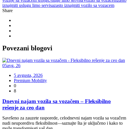
vožnje sa vozačem srbija
Usluge limo servisa
Vozilo sa vozačem
zasto
iznajmiti uslugu limo servisa
zasto iznajmiti vozilo sa vozacem
Share
Povezani
blogovi
05
avg
,
26
5 avgusta, 2026
Premium Mobility
0
8
Dnevni najam vozila sa vozačem – Fleksibilno
rešenje za ceo dan
Savršeno za zauzete rasporede, celodnevni najam vozila sa vozačem
nudi neuporedivu fleksibilnost—saznajte šta je uključeno i kako to
može transformisati vaš dan.