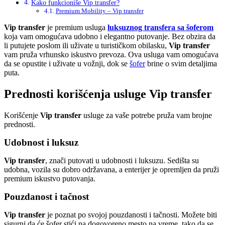
Kako funkcioniše Vip transfer?
Premium Mobility – Vip transfer
Vip transfer
je premium usluga
luksuznog transfera sa šoferom
koja vam omogućava udobno i elegantno putovanje. Bez obzira da
li putujete poslom ili uživate u turističkom obilasku,
Vip transfer
vam pruža vrhunsko iskustvo prevoza. Ova usluga vam omogućava
da se opustite i uživate u vožnji, dok se
šofer
brine o svim detaljima
puta.
Prednosti korišćenja usluge Vip transfer
Korišćenje
Vip transfer
usluge za vaše potrebe pruža vam brojne
prednosti.
Udobnost i luksuz
Vip transfer
, znači putovati u udobnosti i luksuzu. Sedišta su
udobna, vozila su dobro održavana, a enterijer je opremljen da pruži
premium iskustvo putovanja.
Pouzdanost i tačnost
Vip transfer
je poznat po svojoj pouzdanosti i tačnosti. Možete biti
sigurni da će šofer stići na dogovoreno mesto na vreme, tako da se