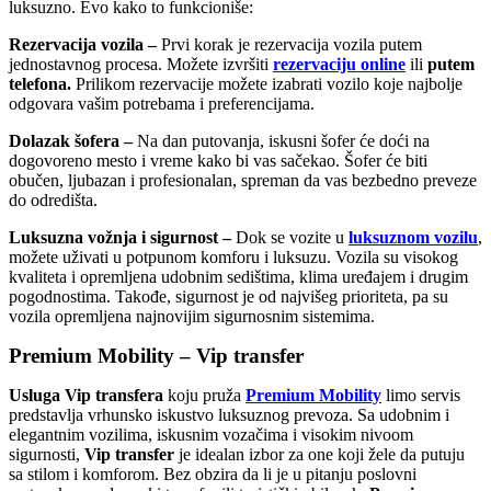
luksuzno. Evo kako to funkcioniše:
Rezervacija vozila –
Prvi korak je rezervacija vozila putem
jednostavnog procesa. Možete izvršiti
rezervaciju online
ili
putem
telefona.
Prilikom rezervacije možete izabrati vozilo koje najbolje
odgovara vašim potrebama i preferencijama.
Dolazak šofera –
Na dan putovanja, iskusni šofer će doći na
dogovoreno mesto i vreme kako bi vas sačekao. Šofer će biti
obučen, ljubazan i profesionalan, spreman da vas bezbedno preveze
do odredišta.
Luksuzna vožnja i sigurnost –
Dok se vozite u
luksuznom vozilu
,
možete uživati u potpunom komforu i luksuzu. Vozila su visokog
kvaliteta i opremljena udobnim sedištima, klima uređajem i drugim
pogodnostima. Takođe, sigurnost je od najvišeg prioriteta, pa su
vozila opremljena najnovijim sigurnosnim sistemima.
Premium Mobility – Vip transfer
Usluga Vip transfera
koju pruža
Premium Mobility
limo servis
predstavlja vrhunsko iskustvo luksuznog prevoza. Sa udobnim i
elegantnim vozilima, iskusnim vozačima i visokim nivoom
sigurnosti,
Vip transfer
je idealan izbor za one koji žele da putuju
sa stilom i komforom. Bez obzira da li je u pitanju poslovni