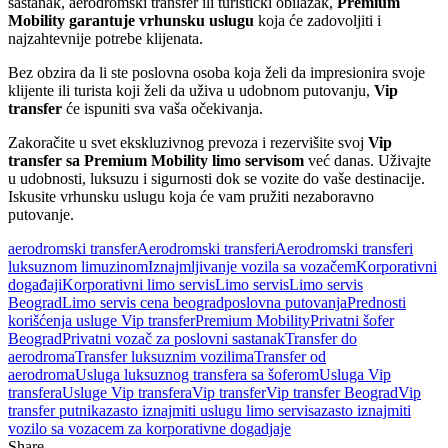
sastanak, aerodromski transfer ili turistički obilazak,
Premium
Mobility garantuje vrhunsku uslugu
koja će zadovoljiti i
najzahtevnije potrebe klijenata.
Bez obzira da li ste poslovna osoba koja želi da impresionira svoje
klijente ili turista koji želi da uživa u udobnom putovanju,
Vip
transfer
će ispuniti sva vaša očekivanja.
Zakoračite u svet ekskluzivnog prevoza i rezervišite svoj
Vip
transfer sa Premium Mobility limo servisom
već danas. Uživajte
u udobnosti, luksuzu i sigurnosti dok se vozite do vaše destinacije.
Iskusite vrhunsku uslugu koja će vam pružiti nezaboravno
putovanje.
aerodromski transfer
Aerodromski transferi
Aerodromski transferi
luksuznom limuzinom
Iznajmljivanje vozila sa vozačem
Korporativni
događaji
Korporativni limo servis
Limo servis
Limo servis
Beograd
Limo servis cena beograd
poslovna putovanja
Prednosti
korišćenja usluge Vip transfer
Premium Mobility
Privatni šofer
Beograd
Privatni vozač za poslovni sastanak
Transfer do
aerodroma
Transfer luksuznim vozilima
Transfer od
aerodroma
Usluga luksuznog transfera sa šoferom
Usluga Vip
transfera
Usluge Vip transfera
Vip transfer
Vip transfer Beograd
Vip
transfer putnika
zasto iznajmiti uslugu limo servisa
zasto iznajmiti
vozilo sa vozacem za korporativne dogadjaje
Share