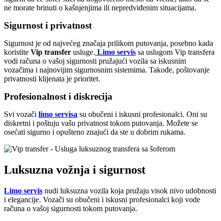
ne morate brinuti o kašnjenjima ili nepredviđenim situacijama.
Sigurnost i privatnost
Sigurnost je od najvećeg značaja prilikom putovanja, posebno kada
koristite
Vip transfer
usluge.
Limo servis
sa uslugom Vip transfera
vodi računa o vašoj sigurnosti pružajući vozila sa iskusnim
vozačima i najnovijim sigurnosnim sistemima. Takođe, poštovanje
privatnosti klijenata je prioritet.
Profesionalnost i diskrecija
Svi vozači
limo servisa
su obučeni i iskusni profesionalci. Oni su
diskretni i poštuju vašu privatnost tokom putovanja. Možete se
osećati sigurno i opušteno znajući da ste u dobrim rukama.
Luksuzna vožnja i sigurnost
Limo servis
nudi luksuzna vozila koja pružaju visok nivo udobnosti
i elegancije. Vozači su obučeni i iskusni profesionalci koji vode
računa o vašoj sigurnosti tokom putovanja.