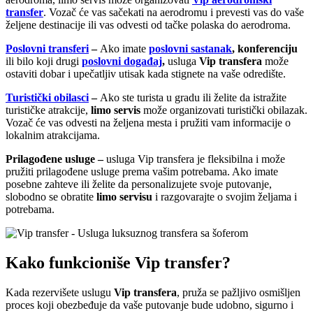
transfer
. Vozač će vas sačekati na aerodromu i prevesti vas do vaše
željene destinacije ili vas odvesti od tačke polaska do aerodroma.
Poslovni transferi
–
Ako imate
poslovni sastanak
, konferenciju
ili bilo koji drugi
poslovni događaj
,
usluga
Vip transfera
može
ostaviti dobar i upečatljiv utisak kada stignete na vaše odredište.
Turistički obilasci
–
Ako ste turista u gradu ili želite da istražite
turističke atrakcije,
limo servis
može organizovati turistički obilazak.
Vozač će vas odvesti na željena mesta i pružiti vam informacije o
lokalnim atrakcijama.
Prilagođene usluge –
usluga Vip transfera je fleksibilna i može
pružiti prilagođene usluge prema vašim potrebama. Ako imate
posebne zahteve ili želite da personalizujete svoje putovanje,
slobodno se obratite
limo servisu
i razgovarajte o svojim željama i
potrebama.
Kako funkcioniše Vip transfer?
Kada rezervišete uslugu
Vip transfera
, pruža se pažljivo osmišljen
proces koji obezbeđuje da vaše putovanje bude udobno, sigurno i