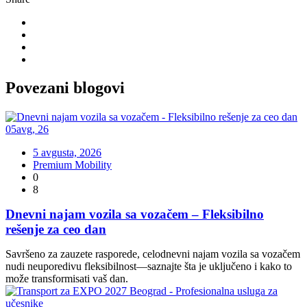
Povezani
blogovi
05
avg
,
26
5 avgusta, 2026
Premium Mobility
0
8
Dnevni najam vozila sa vozačem – Fleksibilno
rešenje za ceo dan
Savršeno za zauzete rasporede, celodnevni najam vozila sa vozačem
nudi neuporedivu fleksibilnost—saznajte šta je uključeno i kako to
može transformisati vaš dan.