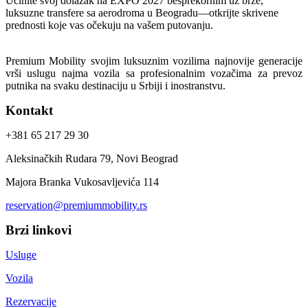
Učinite svoj dolazak na EXPO 2027 besprekornim uz brze,
luksuzne transfere sa aerodroma u Beogradu—otkrijte skrivene
prednosti koje vas očekuju na vašem putovanju.
Premium Mobility svojim luksuznim vozilima najnovije generacije
vrši uslugu najma vozila sa profesionalnim vozačima za prevoz
putnika na svaku destinaciju u Srbiji i inostranstvu.
Kontakt
+381 65 217 29 30
Aleksinačkih Rudara 79, Novi Beograd
Majora Branka Vukosavljevića 114
reservation@premiummobility.rs
Brzi linkovi
Usluge
Vozila
Rezervacije