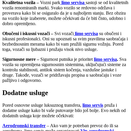
Kvalitetna vozila
–
Vozni park
limo servisa
sastoji se od kvalitetnih
vozila renomiranih marki. Svako vozilo se redovno održava i
proverava kako bi se osiguralo da je u najboljem stanju. Bez obzira
na vozilo koje izaberete, možete očekivati da će biti čisto, udobno i
dobro opremljeno.
Obučeni i iskusni vozači –
Svi vozači
limo servisa
su obučeni i
iskusni profesionalci. Oni su upoznati sa svim pravilima saobraćaja i
bezbednosnim merama kako bi vam pružili sigurnu vožnju. Pored
toga, vozači su ljubazni i pružaju visok nivo usluge.
Sigurnosne mere –
Sigurnost putnika je prioritet
limo servisa
.
Sva
vozila su opremljena sigurnosnim sistemima, uključujući sisteme za
kontrolu stabilnosti, antilok sistem kočenja, vazdušne jastuke i
druge. Takođe, vozači se pridržavaju propisa u saobraćaju i voze
pažljivo i odgovorno.
Dodatne usluge
Pored osnovne usluge luksuznog transfera,
limo servis
pruža i
dodatne usluge kako bi vaše putovanje bilo još bolje. Evo nekih od
dodatnih usluga koje možete očekivati:
Aerodromski transfer
– Ako vam je potreban prevoz do ili sa
aerodroma, limo servis može organizovati
Vip aerodromski