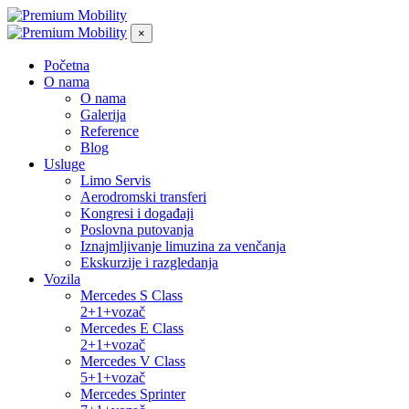
×
Početna
O nama
O nama
Galerija
Reference
Blog
Usluge
Limo Servis
Aerodromski transferi
Kongresi i događaji
Poslovna putovanja
Iznajmljivanje limuzina za venčanja
Ekskurzije i razgledanja
Vozila
Mercedes S Class
2+1+vozač
Mercedes E Class
2+1+vozač
Mercedes V Class
5+1+vozač
Mercedes Sprinter