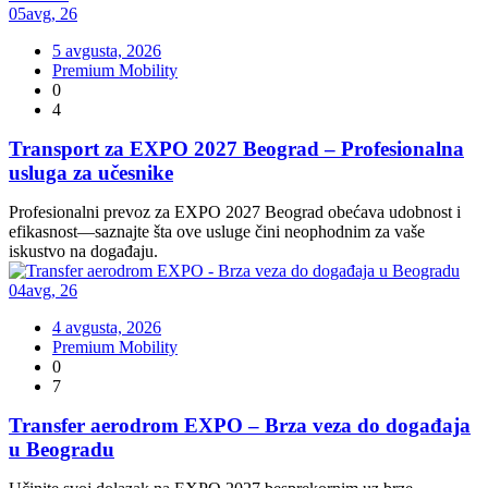
05
avg
,
26
5 avgusta, 2026
Premium Mobility
0
4
Transport za EXPO 2027 Beograd – Profesionalna
usluga za učesnike
Profesionalni prevoz za EXPO 2027 Beograd obećava udobnost i
efikasnost—saznajte šta ove usluge čini neophodnim za vaše
iskustvo na događaju.
04
avg
,
26
4 avgusta, 2026
Premium Mobility
0
7
Transfer aerodrom EXPO – Brza veza do događaja
u Beogradu