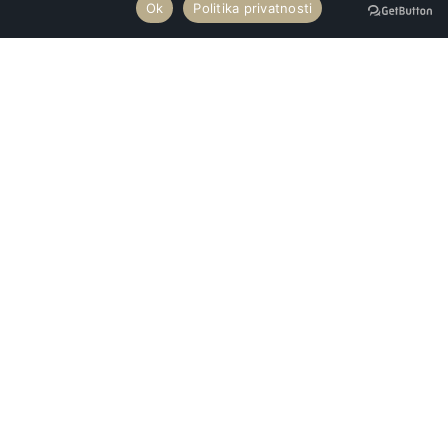
Ok
Politika privatnosti
Premium Mobility svojim luksuznim vozilima najnovije generacije
vrši uslugu najma vozila sa profesionalnim vozačima za prevoz
putnika na svaku destinaciju u Srbiji i inostranstvu.
Kontakt
+381 65 217 29 30
Aleksinačkih Rudara 79, Novi Beograd
Majora Branka Vukosavljevića 114
reservation@premiummobility.rs