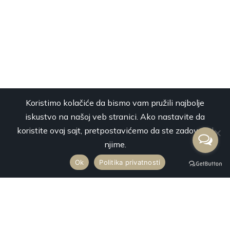
Koristimo kolačiće da bismo vam pružili najbolje
iskustvo na našoj veb stranici. Ako nastavite da
koristite ovaj sajt, pretpostavićemo da ste zadovoljni
njime.
Ok
Politika privatnosti
Premium Mobility svojim luksuznim vozilima najnovije generacije
vrši uslugu najma vozila sa profesionalnim vozačima za prevoz
putnika na svaku destinaciju u Srbiji i inostranstvu.